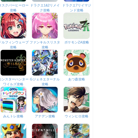
タスクバーヒーロー
ドラクエ1&2リメイ
ドラクエ7リイマジ
攻略
ク攻略
ンド攻略
ドルフィンウェーブ
ファンキルスリスタ
ポケモンZA攻略
攻略
攻略
モンスターハンター
Gジェネエターナル
あつ森攻略
ワイルズ攻略
攻略
みんトレ攻略
アナデン攻略
ウィンヒロ攻略