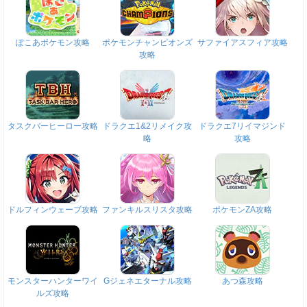
ぽこあポケモン攻略
ポケモンチャンピオンズ
サファイアスフィア攻略
攻略
タスクバーヒーロー攻略
ドラクエ1&2リメイク攻
ドラクエ7リイマジンド
略
攻略
ドルフィンウェーブ攻略
ファンキルスリスタ攻略
ポケモンZA攻略
モンスターハンターワイ
Gジェネエターナル攻略
あつ森攻略
ルズ攻略