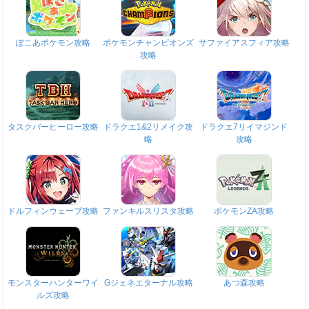
ぽこあポケモン攻略
ポケモンチャンピオンズ
サファイアスフィア攻略
攻略
タスクバーヒーロー攻略
ドラクエ1&2リメイク攻
ドラクエ7リイマジンド
略
攻略
ドルフィンウェーブ攻略
ファンキルスリスタ攻略
ポケモンZA攻略
モンスターハンターワイ
Gジェネエターナル攻略
あつ森攻略
ルズ攻略