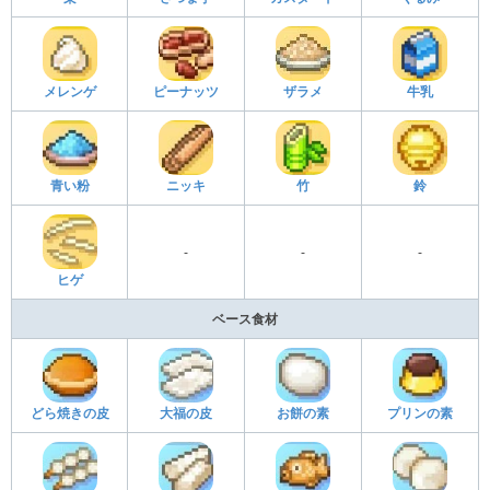
メレンゲ
ピーナッツ
ザラメ
牛乳
青い粉
ニッキ
竹
鈴
-
-
-
ヒゲ
ベース食材
どら焼きの皮
大福の皮
お餅の素
プリンの素