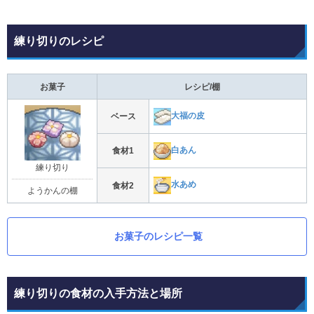
練り切りのレシピ
お菓子
レシピ/棚
大福の皮
ベース
白あん
食材1
練り切り
水あめ
食材2
ようかんの棚
お菓子のレシピ一覧
練り切りの食材の入手方法と場所