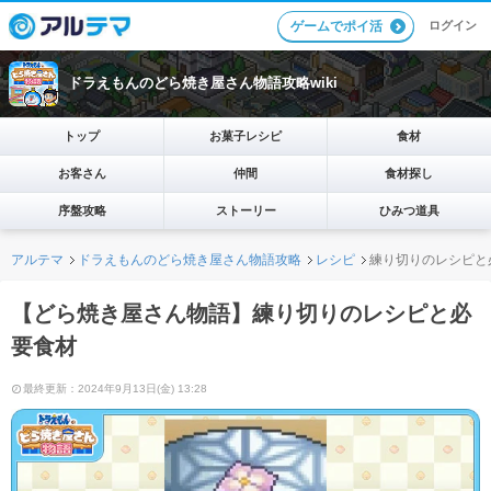
ログイン
ゲームでポイ活
ドラえもんのどら焼き屋さん物語攻略wiki
トップ
お菓子レシピ
食材
お客さん
仲間
食材探し
序盤攻略
ストーリー
ひみつ道具
アルテマ
ドラえもんのどら焼き屋さん物語攻略
レシピ
練り切りのレシピと
【どら焼き屋さん物語】練り切りのレシピと必
要食材
最終更新：2024年9月13日(金) 13:28