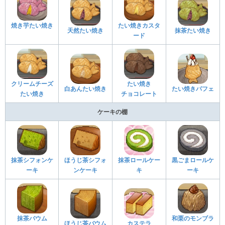
焼き芋たい焼き
たい焼きカスタ
天然たい焼き
抹茶たい焼き
ード
クリームチーズ
たい焼き
白あんたい焼き
たい焼きパフェ
たい焼き
チョコレート
ケーキの棚
抹茶シフォンケ
ほうじ茶シフォ
抹茶ロールケー
黒ごまロールケ
ーキ
ンケーキ
キ
ーキ
抹茶バウム
和栗のモンブラ
ほうじ茶バウム
カステラ