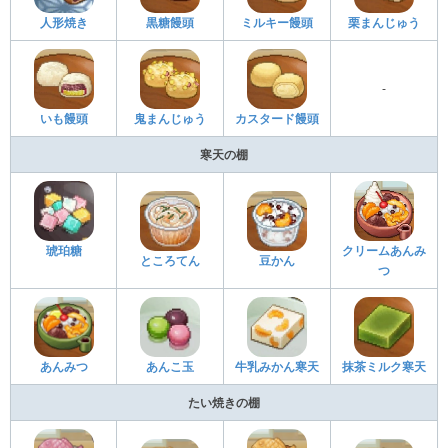
人形焼き
黒糖饅頭
ミルキー饅頭
栗まんじゅう
-
いも饅頭
鬼まんじゅう
カスタード饅頭
寒天の棚
琥珀糖
クリームあんみ
ところてん
豆かん
つ
あんみつ
あんこ玉
牛乳みかん寒天
抹茶ミルク寒天
たい焼きの棚