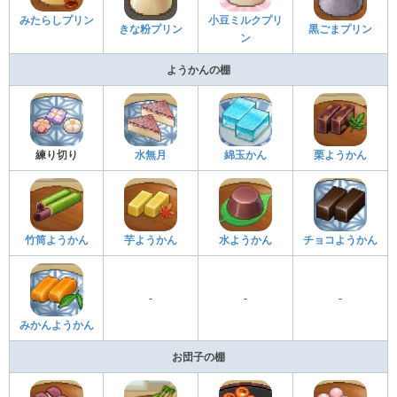
みたらしプリン
小豆ミルクプリ
きな粉プリン
黒ごまプリン
ン
ようかんの棚
練り切り
水無月
綿玉かん
栗ようかん
竹筒ようかん
芋ようかん
水ようかん
チョコようかん
-
-
-
みかんようかん
お団子の棚