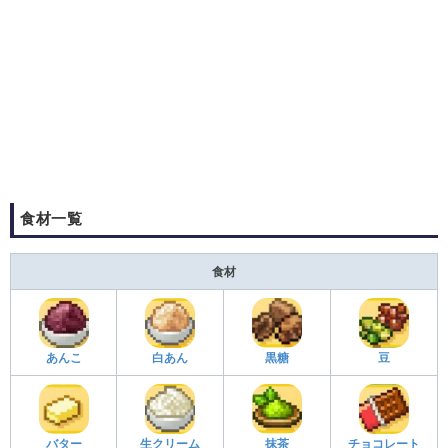
食材一覧
食材
あんこ
白あん
黒糖
豆
バター
生クリーム
抹茶
チョコレート