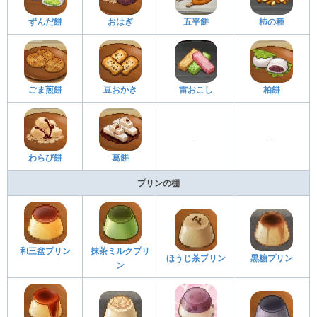
ずんだ餅
おはぎ
五平餅
柿の種
ごま煎餅
豆おかき
雷おこし
柏餅
-
-
わらび餅
葛餅
プリンの棚
和三盆プリン
抹茶ミルクプリ
ほうじ茶プリン
黒糖プリン
ン