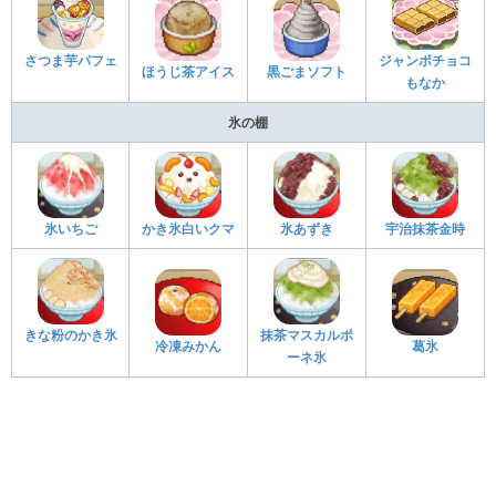
さつま芋パフェ
ジャンボチョコ
ほうじ茶アイス
黒ごまソフト
もなか
氷の棚
氷いちご
かき氷白いクマ
氷あずき
宇治抹茶金時
きな粉のかき氷
抹茶マスカルポ
冷凍みかん
葛氷
ーネ氷