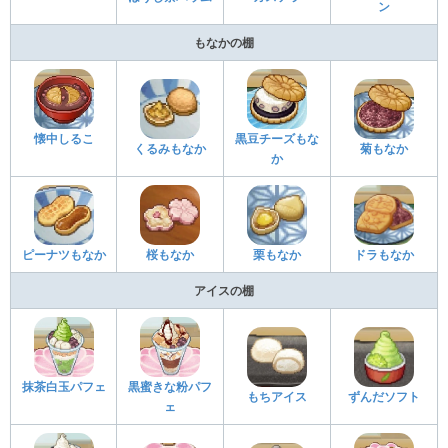
ン
もなかの棚
懐中しるこ
黒豆チーズもな
くるみもなか
菊もなか
か
ピーナツもなか
桜もなか
栗もなか
ドラもなか
アイスの棚
抹茶白玉パフェ
黒蜜きな粉パフ
もちアイス
ずんだソフト
ェ