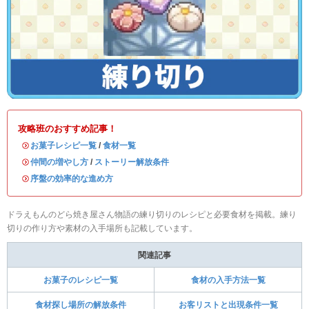
攻略班のおすすめ記事！
・
お菓子レシピ一覧
/
食材一覧
・
仲間の増やし方
/
ストーリー解放条件
・
序盤の効率的な進め方
ドラえもんのどら焼き屋さん物語の練り切りのレシピと必要食材を掲載。練り
切りの作り方や素材の入手場所も記載しています。
関連記事
お菓子のレシピ一覧
食材の入手方法一覧
食材探し場所の解放条件
お客リストと出現条件一覧