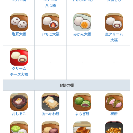
八つ橋
塩豆大福
いちご大福
みかん大福
生クリーム
大福
-
-
-
クリーム
チーズ大福
お餅の棚
おしるこ
あべかわ餅
よもぎ餅
桜餅