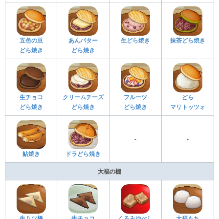
五色の豆
あんバター
生どら焼き
抹茶どら焼き
どら焼き
どら焼き
生チョコ
クリームチーズ
フルーツ
どら
どら焼き
どら焼き
どら焼き
マリトッツォ
-
-
鮎焼き
ドラどら焼き
大福の棚
生八ツ橋
生チョコ
くるみゆべし
大福もち