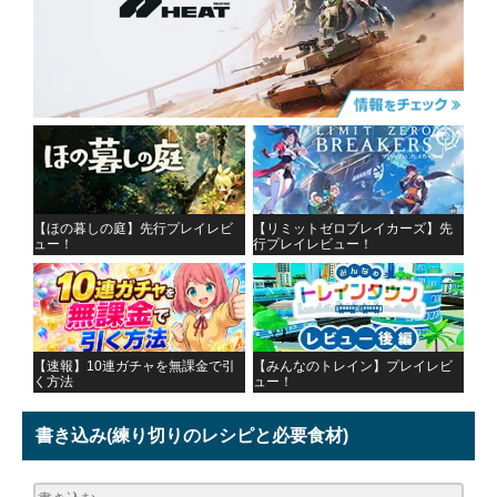
【ほの暮しの庭】先行プレイレビ
【リミットゼロブレイカーズ】先
ュー！
行プレイレビュー！
【速報】10連ガチャを無課金で引
【みんなのトレイン】プレイレビ
く方法
ュー！
書き込み
(練り切りのレシピと必要食材)