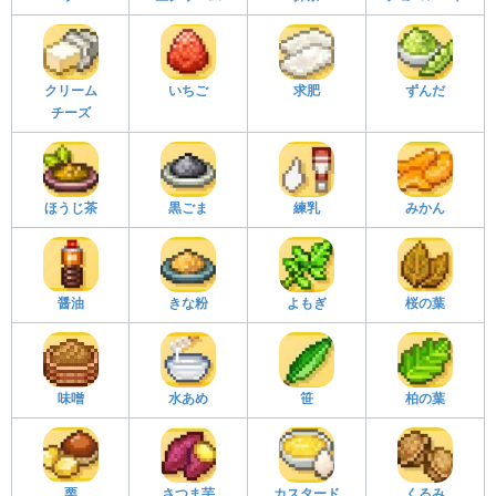
クリーム
いちご
求肥
ずんだ
チーズ
ほうじ茶
黒ごま
練乳
みかん
醤油
きな粉
よもぎ
桜の葉
味噌
水あめ
笹
柏の葉
栗
さつま芋
カスタード
くるみ