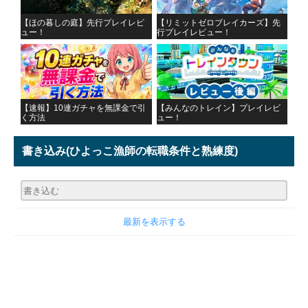
【ほの暮しの庭】先行プレイレビ
【リミットゼロブレイカーズ】先
ュー！
行プレイレビュー！
【速報】10連ガチャを無課金で引
【みんなのトレイン】プレイレビ
く方法
ュー！
書き込み
(ひよっこ漁師の転職条件と熟練度)
最新を表示する