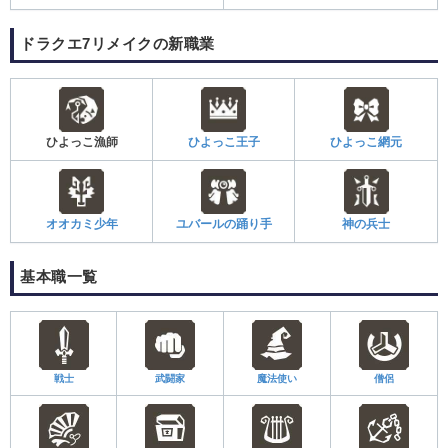
ドラクエ7リメイクの新職業
ひよっこ漁師
ひよっこ王子
ひよっこ網元
オオカミ少年
ユバールの踊り手
神の兵士
基本職一覧
戦士
武闘家
魔法使い
僧侶