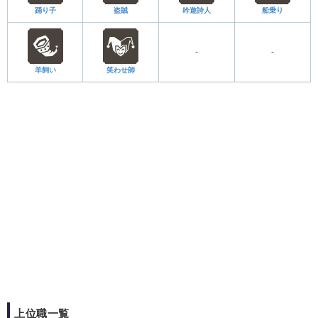
踊り子
盗賊
吟遊詩人
船乗り
-
-
羊飼い
笑わせ師
上位職一覧