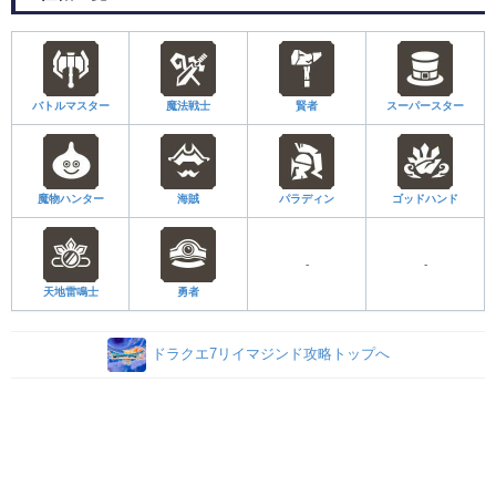
バトルマスター
魔法戦士
賢者
スーパースター
魔物ハンター
海賊
パラディン
ゴッドハンド
-
-
天地雷鳴士
勇者
ドラクエ7リイマジンド攻略トップへ