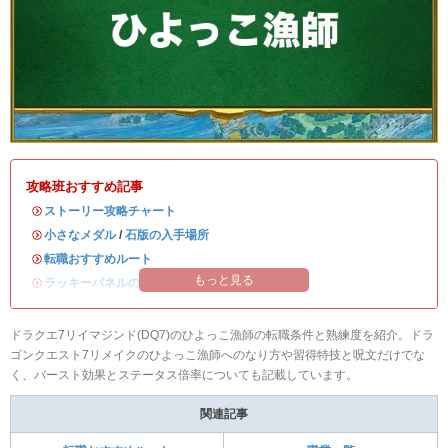
攻略班おすすめ記事
・
ストーリー攻略チャート
・
小さなメダル
/
石版の入手場所
・
転職おすすめルート
もっと見る
・
ラッキーパネルの場所
ドラクエ7リイマジンド(DQ7)のひよっこ漁師の転職条件と熟練度を紹介。ドラ
ゴンクエスト7リメイクのひよっこ漁師へのなり方や習得特技と呪文だけでな
く、バースト効果とステータス倍率についても記載しています。
関連記事