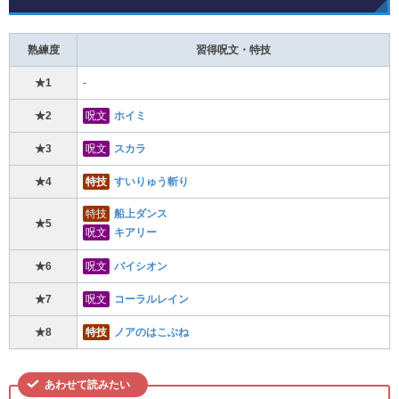
熟練度
習得呪文・特技
★1
-
★2
呪文
ホイミ
★3
呪文
スカラ
★4
特技
すいりゅう斬り
特技
船上ダンス
★5
呪文
キアリー
★6
呪文
バイシオン
★7
呪文
コーラルレイン
★8
特技
ノアのはこぶね
あわせて読みたい