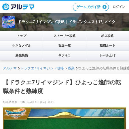
ログイン
ゲームでポイ活
ドラクエ7リイマジンド攻略｜ドラゴンクエスト7リメイク
トップ
ストーリー攻略
ボス攻略
小さなメダル
石版一覧
転職ルート
最強装備
キラキラ
レベル上げ
アルテマ
ドラクエ7リイマジンド攻略
職業
ひよっこ漁師の転職条件と熟練
【ドラクエ7リイマジンド】ひよっこ漁師の転
職条件と熟練度
最終更新：2026年4月10日(金) 08:20