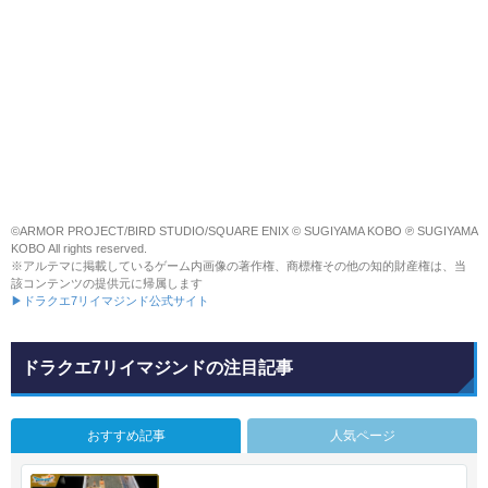
©ARMOR PROJECT/BIRD STUDIO/SQUARE ENIX © SUGIYAMA KOBO ℗ SUGIYAMA
KOBO All rights reserved.
※アルテマに掲載しているゲーム内画像の著作権、商標権その他の知的財産権は、当
該コンテンツの提供元に帰属します
▶ドラクエ7リイマジンド公式サイト
ドラクエ7リイマジンドの注目記事
おすすめ記事
人気ページ