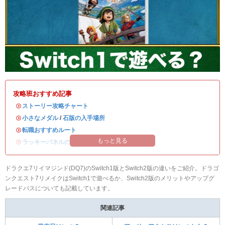
攻略班おすすめ記事
・
ストーリー攻略チャート
・
小さなメダル
/
石版の入手場所
・
転職おすすめルート
もっと見る
・
ラッキーパネルの場所
ドラクエ7リイマジンド(DQ7)のSwitch1版とSwitch2版の違いをご紹介。ドラゴ
ンクエスト7リメイクはSwitch1で遊べるか、Switch2版のメリットやアップグ
レードパスについても記載しています。
関連記事