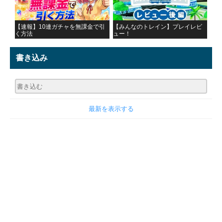
【速報】10連ガチャを無課金で引
【みんなのトレイン】プレイレビ
く方法
ュー！
書き込み
最新を表示する