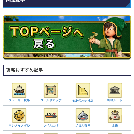
攻略おすすめ記事
ストーリー攻略
ワールドマップ
石版の入手場所
転職ルート
ちいさなメダル
レベル上げ
メタル狩り
金策