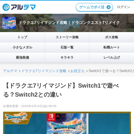
ログイン
ゲームでポイ活
ドラクエ7リイマジンド攻略｜ドラゴンクエスト7リメイク
トップ
ストーリー攻略
ボス攻略
小さなメダル
石版一覧
転職ルート
最強装備
キラキラ
レベル上げ
アルテマ
ドラクエ7リイマジンド攻略
お役立ち
Switch1で遊べる？Switch
【ドラクエ7リイマジンド】Switch1で遊べ
る？Switch2との違い
最終更新：2026年4月10日(金) 08:05