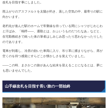
改札を目指す事にしました。
雨上がりのアスファルトを太陽が灼き、蒸した空気の中、最寄りの駅に
向かいます。
老朽化が進んだ駅のホームで常磐線を待っている間にシャツがじわじわ
と汗ばみ、「嗚呼――、通勤とは、かふいうものだつたなあ」などと、
在宅勤務続きで鈍った体の筆者はしみじみ思ったり思わなかったりした
のであります。
電車が到着し、冷房の効いた車両に入り、吊り革に捕まりながら、席が
空くのを待つ感覚にすらどこか懐かしさを覚えていました。
――この時、まさかこの旅があんな結末を迎えることになるとは、夢に
も思いませんでした。
山手線改札を目指す長い旅の一部始終