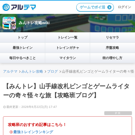
ログイン
ゲームでポイ活
みんトレ攻略wiki
トップ
トレイン一覧
リセマラ
最強トレイン
トレインガチャ
序盤攻略
毎日やるべきこと
マイタウン
街の増やし方
アルテマ
みんトレ攻略
ブログ
山手線改札ビンゴとゲームライターの奇々怪
【みんトレ】山手線改札ビンゴとゲームライタ
ーの奇々怪々な旅【攻略班ブログ】
最終更新：2026年6月22日(月) 17:47
PR
攻略班のおすすめ記事はこちら！
・
最強トレインランキング