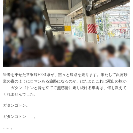
筆者を乗せた常磐線E231系が、黙々と線路を走ります。果たして銀河鉄
道の夜のようにロマンある旅路になるのか、はたまたこれは死出の旅か
――ガタンゴトンと音を立てて無感情に走り続ける車両は、何も教えて
くれませんでした。
ガタンゴトン。
ガタンゴトン――。
……。