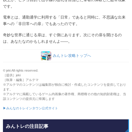
です。
電車とは、通勤通学に利用する「日常」であると同時に、不思議な出来
事への「非日常への扉」でもあったのです。
奇妙な世界に通じる扉は、すぐ側にあります。次にその扉を開けるの
は、あなたなのかもしれませんよ――。
みんトレ攻略トップへ
© jeki All rights reserved.
［提供］jeki
［執筆・編集］アルテマ
※アルテマのコンテンツは編集部が独自に検討・作成したコンテンツを提供しており
ます。
※アルテマに掲載しているゲーム内画像の著作権、商標権その他の知的財産権は、当
該コンテンツの提供元に帰属します
▶みんなのトレインタウン公式サイト
みんトレの注目記事