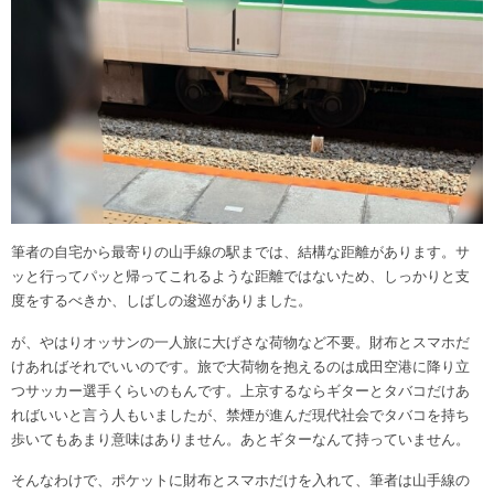
筆者の自宅から最寄りの山手線の駅までは、結構な距離があります。サ
ッと行ってパッと帰ってこれるような距離ではないため、しっかりと支
度をするべきか、しばしの逡巡がありました。
が、やはりオッサンの一人旅に大げさな荷物など不要。財布とスマホだ
けあればそれでいいのです。旅で大荷物を抱えるのは成田空港に降り立
つサッカー選手くらいのもんです。上京するならギターとタバコだけあ
ればいいと言う人もいましたが、禁煙が進んだ現代社会でタバコを持ち
歩いてもあまり意味はありません。あとギターなんて持っていません。
そんなわけで、ポケットに財布とスマホだけを入れて、筆者は山手線の