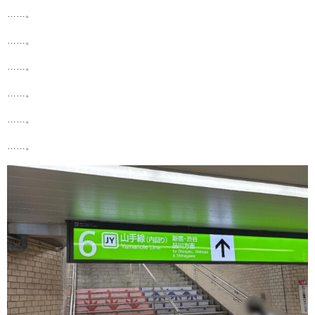
……。
……。
……。
……。
……。
……。