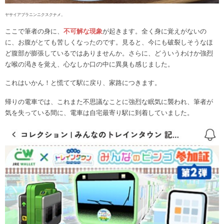
ヤサイアブラニンニクスクナメ。
ここで筆者の身に、
不可解な現象
が起きます。全く身に覚えがないの
に、お腹がとても苦しくなったのです。見ると、今にも破裂しそうなほ
ど腹部が膨張しているではありませんか。さらに、どういうわけか強烈
な喉の渇きを覚え、心なしか口の中に異臭も感じました。
これはいかん！と慌てて駅に戻り、家路につきます。
帰りの電車では、これまた不思議なことに強烈な眠気に襲われ、筆者が
気を失っている間に、電車は自宅最寄り駅に到着していました。