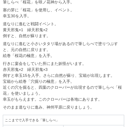
筆しらべ「桜花」を咲ノ花神から入手。
塞の芽に「桜花」を使用し、イベント。
幸玉30を入手。
道なりに進むと戦闘イベント。
黄天邪鬼×1 緑天邪鬼×2
倒すと、自然が蘇ります。
道なりに進むと小さいタタリ場があるので筆しらべで塗りつぶす
と、元の自然に戻ります。
絵巻「桜花の極意」を入手。
行きに宴会をしていた所にまた妖怪がいます。
赤天邪鬼×2 緑天邪鬼×3
倒すと幸玉15を入手。さらに自然が蘇り、宝箱が出現します。
宝箱から絵巻「穴掘りの極意」を入手。
近くの穴を掘ると、四葉のクローバーが出現するので筆しらべ「桜
花」を使いましょう。
幸玉がもらえます。このクローバーは各地にあります。
そのまま道なりに進み、神州平原に戻りましょう。
ここまでで入手できる「筆しらべ」