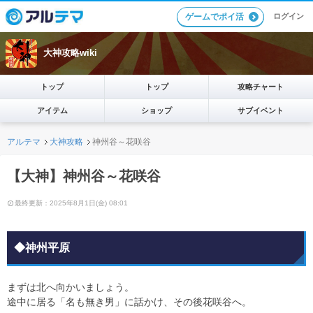
ログイン
ゲームでポイ活
大神攻略wiki
トップ
トップ
攻略チャート
アイテム
ショップ
サブイベント
アルテマ
大神攻略
神州谷～花咲谷
【大神】神州谷～花咲谷
最終更新：2025年8月1日(金) 08:01
◆神州平原
まずは北へ向かいましょう。
途中に居る「名も無き男」に話かけ、その後花咲谷へ。