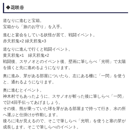
◆花咲谷
道なりに進むと宝箱。
宝箱から「旅のお守り」を入手。
進むと宴会をしている妖怪が居て、戦闘イベント。
赤天邪鬼×2 緑天邪鬼×3
道なりに進んで行くと戦闘イベント。
黄天邪鬼×1 緑天邪鬼×2
戦闘後、スサノオとのイベント後、壁画に筆しらべ「光明」で太陽
を描くと先に進めるようになります。
奥に進み、芽がある部屋についたら、左にある柵に「一閃」を使う
と、通れるようになります。
奥に進むとイベント。
神木村でもあったように、スサノオが斬った後に筆しらべ「一閃」
で計4回手伝ってあげましょう。
その後、熊が乗っていた球を芽がある部屋まで持って行き、水の所
へ運ぶと仕掛けが作動します。
後ろに滝が見えるので、そこで筆しらべ「光明」を使うと塞の芽が
成長します。そこで筆しらべのイベント。