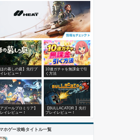
ほの暮しの庭】先行プ
10連ガチャを無課金で引
イレビュー！
く方法
アズールプロミリア】
【BULLACATOR 】先行
レイレビュー！
プレイレビュー！
マホゲー攻略タイトル一覧