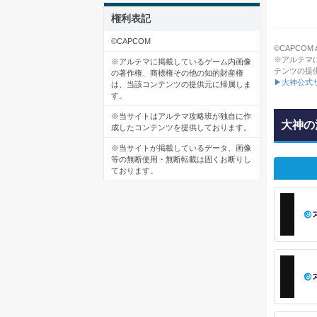
権利表記
©CAPCOM
©CAPCOM All
※アルテマ
※アルテマに掲載しているゲーム内画像
テンツの提
の著作権、商標権その他の知的財産権
▶大神公式
は、当該コンテンツの提供元に帰属しま
す。
※当サイトはアルテマ攻略班が独自に作
大神の
成したコンテンツを提供しております。
※当サイトが掲載しているデータ、画像
等の無断使用・無断転載は固くお断りし
ております。