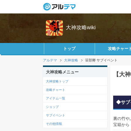
大神攻略wiki
トップ
攻略チャー
アルテマ
大神攻略
笹部卿 サブイベント
大神攻略メニュー
【大神
大神攻略トップ
攻略チャート
アイテム一覧
◆サブ
ショップ
サブイベント
裏の竹や
その他情報
宝箱から