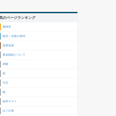
気のページランキング
風神宮
龍宮～水龍の体内
迅雷追加
黄金砥粉について
神飾
剣
勾玉
鏡
箱舟ヤマト
はぐれ珠