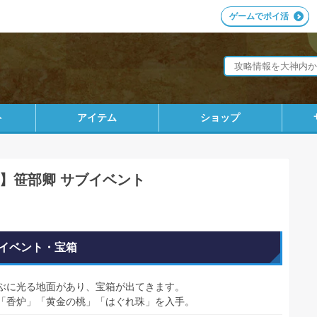
ゲームでポイ活
ト
アイテム
ショップ
】笹部卿 サブイベント
イベント・宝箱
ぶに光る地面があり、宝箱が出てきます。
「香炉」「黄金の桃」「はぐれ珠」を入手。