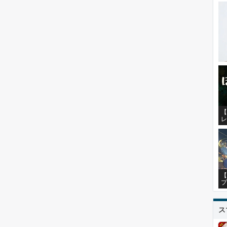
【
レ
【
プ
ス