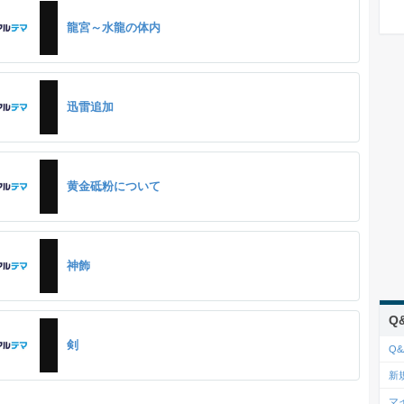
龍宮～水龍の体内
迅雷追加
黄金砥粉について
神飾
Q
剣
Q&
新
マ