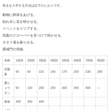
幸玉を入手する方法は以下のとおりです。
動物に餌袋をあげる。
枯れ木に花を咲かせる。
イベントをクリアする。
四葉のクローバーを見つけて咲かせる。
タタリ場を蘇らせる。
羅城門の突破。
名称
1回目
2回目
3回目
4回目
5回目
6回目
7回目
8回目
太陽
50
80
110
140
170
200
230
260
器
墨ヒ
ョウ
50
100
200
250
300
350
400
―
タン
異袋
300
350
400