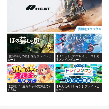
【ほの暮しの庭】先行プレイレビ
【リミットゼロブレイカーズ】先
ュー！
行プレイレビュー！
【速報】10連ガチャを無課金で引
【みんなのトレイン】プレイレビ
く方法
ュー！