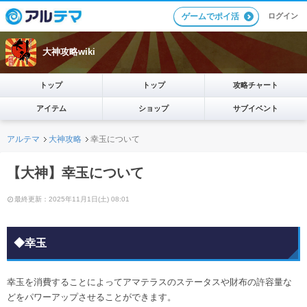
ログイン
ゲームでポイ活
大神攻略wiki
トップ
トップ
攻略チャート
アイテム
ショップ
サブイベント
アルテマ
大神攻略
幸玉について
【大神】幸玉について
最終更新：2025年11月1日(土) 08:01
◆幸玉
幸玉を消費することによってアマテラスのステータスや財布の許容量な
どをパワーアップさせることができます。