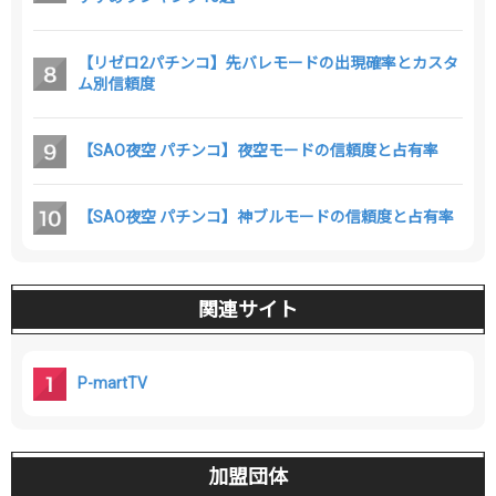
【リゼロ2パチンコ】先バレモードの出現確率とカスタ
ム別信頼度
【SAO夜空 パチンコ】夜空モードの信頼度と占有率
【SAO夜空 パチンコ】神ブルモードの信頼度と占有率
関連サイト
P-martTV
加盟団体