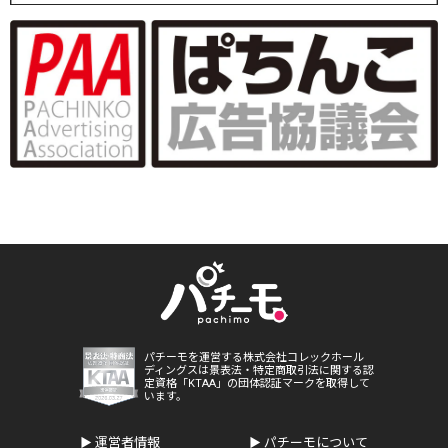
パチーモを運営する株式会社コレックホール
ディングスは景表法・特定商取引法に関する認
定資格「KTAA」の団体認証マークを取得して
います。
運営者情報
パチーモについて