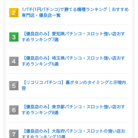
1パチ(1円パチンコ)で勝てる機種ランキング｜おすすめ
専門店・優良店一覧
【優良店のみ】愛知県パチンコ・スロット強い店おす
すめランキング7選
【優良店のみ】埼玉県パチンコ・スロット強い店おす
すめランキング6選
【リコリコ パチンコ】裏ボタンのタイミングと示唆内
容
【優良店のみ】東京都パチンコ・スロット強い店おす
すめランキング8選
【優良店のみ】大阪府パチンコ・スロットの強い店お
すすめランキング10選