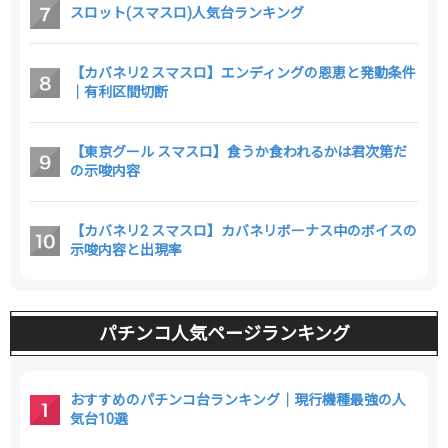
スロット(スマスロ)人気台ランキング
【カバネリ2 スマスロ】エンディングの恩恵と発動条件
｜有利区間切断
【東京グール スマスロ】食うか食われるかは君次第だ
の示唆内容
【カバネリ2 スマスロ】カバネリボーナス中のボイスの
示唆内容と出現率
パチンコ人気ページランキング
おすすめのパチンコ台ランキング｜現行機種最強の人
気台10選