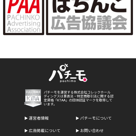
パチーモを運営する株式会社コレックホール
ディングスは景表法・特定商取引法に関する認
定資格「KTAA」の団体認証マークを取得して
います。
運営者情報
パチーモについて
広告掲載について
お問い合わせ