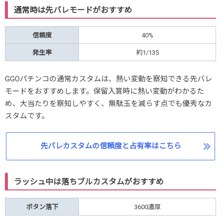
通常時は先バレモードがおすすめ
信頼度
40%
発生率
約1/135
GGOパチンコの通常カスタムは、熱い変動を察知できる先バレ
モードをおすすめします。保留入賞時に熱い変動がわかるた
め、大当たりを察知しやすく、無駄玉を減らす点でも優秀なカ
スタムです。
先バレカスタムの信頼度と占有率はこちら
ラッシュ中は落ちブルカスタムがおすすめ
ボタン落下
3600濃厚