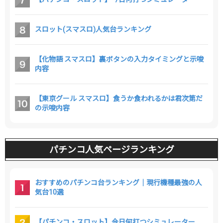
スロット(スマスロ)人気台ランキング
【化物語 スマスロ】裏ボタンの入力タイミングと示唆
内容
【東京グール スマスロ】食うか食われるかは君次第だ
の示唆内容
パチンコ人気ページランキング
おすすめのパチンコ台ランキング｜現行機種最強の人
気台10選
【パチンコ・スロット】今日何打つシミュレーター