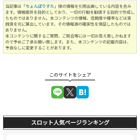
当記事は「
ちょんぼりすた
」様の情報を引用出典している内容を含み
ます。情報提供を目的としており、一切の行動を勧誘する目的で作成し
たものではありません。
本コンテンツの情報、信頼度や確率などは実
践値を元に算出しています。その情報源の確実性を保証したものでは
ありません。
本コンテンツに関するご質問、ご照会等には一切お答え致しかねます
ので予めご了承お願い致します。また、本コンテンツの記載内容は、
予告なしに変更することがあります。
スロット人気ページランキング