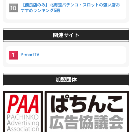
【優良店のみ】北海道パチンコ・スロットの強い店お
すすめランキング5選
関連サイト
P-martTV
加盟団体