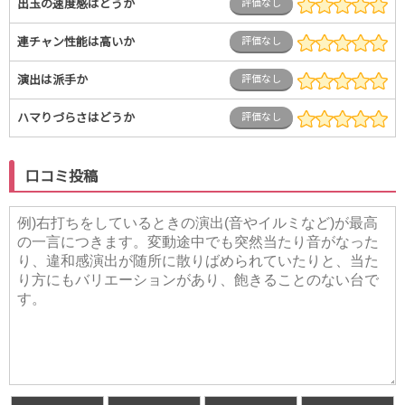
出玉の速度感はどうか
評価なし
連チャン性能は高いか
評価なし
演出は派手か
評価なし
ハマりづらさはどうか
評価なし
口コミ投稿