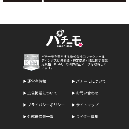
パチーモを運営する株式会社コレックホール
ディングスは景表法・特定商取引法に関する認
定資格「KTAA」の団体認証マークを取得して
います。
運営者情報
パチーモについて
広告掲載について
お問い合わせ
プライバシーポリシー
サイトマップ
外部送信先一覧
ライター募集