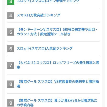
スロット(スマスロ)コイン単価ランキング
スマスロ万枚突破ランキング
【モンキーターンV スマスロ】5枚役の設定差や出目・
カウント方法｜設定推測ツール付き
スロット(スマスロ)人気台ランキング
【カバネリ2 スマスロ】ロングフリーズの発生確率と恩
恵
【東京グール スマスロ】VS有馬貴将の選択率と勝利抽
選
【東京グール スマスロ】食うか食われるかは君次第だ
の示唆内容