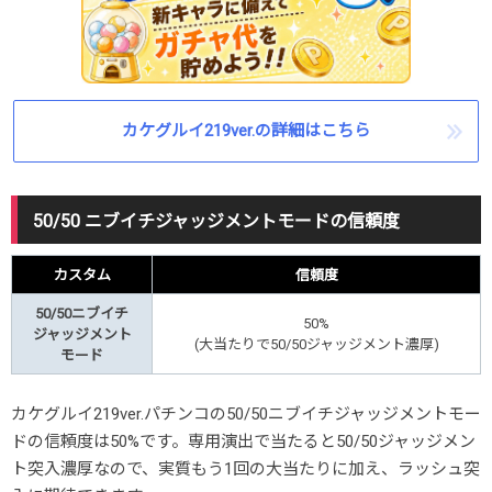
カケグルイ219ver.の詳細はこちら
50/50 ニブイチジャッジメントモードの信頼度
カスタム
信頼度
50/50ニブイチ
50%
ジャッジメント
(大当たりで50/50ジャッジメント濃厚)
モード
カケグルイ219ver.パチンコの50/50ニブイチジャッジメントモー
ドの信頼度は50%です。専用演出で当たると50/50ジャッジメン
ト突入濃厚なので、実質もう1回の大当たりに加え、ラッシュ突