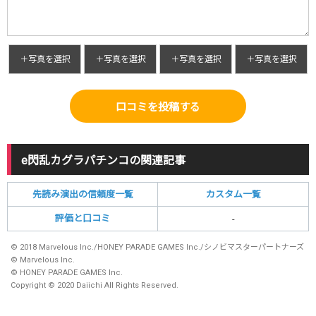
＋写真を選択
＋写真を選択
＋写真を選択
＋写真を選択
口コミを投稿する
e閃乱カグラパチンコの関連記事
先読み演出の信頼度一覧
カスタム一覧
評価と口コミ
-
© 2018 Marvelous Inc./HONEY PARADE GAMES Inc./シノビマスターパートナーズ
© Marvelous Inc.
© HONEY PARADE GAMES Inc.
Copyright © 2020 Daiichi All Rights Reserved.