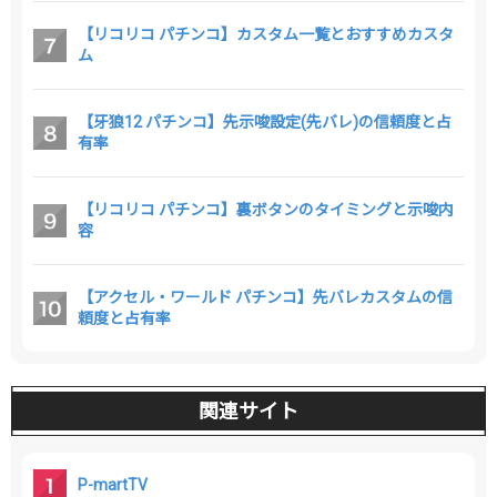
【リコリコ パチンコ】カスタム一覧とおすすめカスタ
ム
【牙狼12 パチンコ】先示唆設定(先バレ)の信頼度と占
有率
【リコリコ パチンコ】裏ボタンのタイミングと示唆内
容
【アクセル・ワールド パチンコ】先バレカスタムの信
頼度と占有率
関連サイト
P-martTV