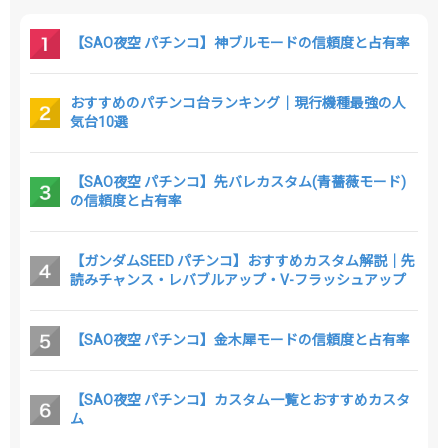
【SAO夜空 パチンコ】神ブルモードの信頼度と占有率
おすすめのパチンコ台ランキング｜現行機種最強の人
気台10選
【SAO夜空 パチンコ】先バレカスタム(青薔薇モード)
の信頼度と占有率
【ガンダムSEED パチンコ】おすすめカスタム解説｜先
読みチャンス・レバブルアップ・V-フラッシュアップ
【SAO夜空 パチンコ】金木犀モードの信頼度と占有率
【SAO夜空 パチンコ】カスタム一覧とおすすめカスタ
ム