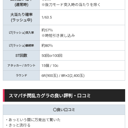
(通常時)
※抜刀モード突入時の当たりを除く
大当たり確率
1/63.5
(ラッシュ中)
約57％
LT(ラッシュ)突入率
※時短引き戻し込み
約80％
LT(ラッシュ)継続率
ST回数
50回or100回
15個 / 10c
アタッカー / カウント
6R(900玉) / 8R×2(2,400玉)
ラウンド
スマパチ閃乱カグラの良い評判・口コミ
〇良い口コミ
・あっという間に万発出て驚いた
・きっと流行る