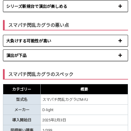
シリーズ新規台で演出が楽しめる
スマパチ閃乱カグラの悪い点
大負けする可能性が高い
演出が下品
スマパチ閃乱カグラのスペック
カテゴリー
概要
型式名
スマパチ閃乱カグラLTM-FJ
メーカー
D-light
導入開始日
2025年2月3日
図柄揃い確率
1/399