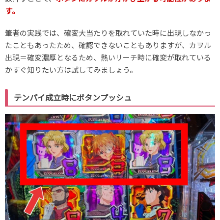
す。
筆者の実践では、確変大当たりを取れていた時に出現しなかっ
たこともあったため、確認できないこともありますが、
カヲル
出現＝確変濃厚
となるため、熱いリーチ時に確変が取れている
かすぐ知りたい方は試してみましょう。
テンパイ成立時にボタンプッシュ