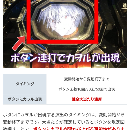
変動開始から変動終了まで
タイミング
ボタン回数10回/30回/50回で出現
ボタンにカヲル出現
確変大当たり濃厚
ボタンにカヲルが出現する演出のタイミングは、変動開始から
変動終了までです。大当たりが確定しているとボタンを規定回
数押すことで、
ボタンにカヲルが浮かび上がる可能性がありま