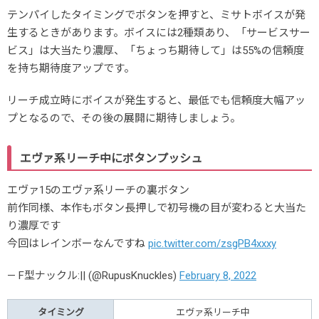
テンパイしたタイミングでボタンを押すと、ミサトボイスが発
生するときがあります。ボイスには2種類あり、「サービスサー
ビス」は大当たり濃厚、「ちょっち期待して」は55%の信頼度
を持ち期待度アップです。
リーチ成立時にボイスが発生すると、最低でも信頼度大幅アッ
プとなるので、その後の展開に期待しましょう。
エヴァ系リーチ中にボタンプッシュ
エヴァ15のエヴァ系リーチの裏ボタン
前作同様、本作もボタン長押しで初号機の目が変わると大当た
り濃厚です
今回はレインボーなんですね
pic.twitter.com/zsgPB4xxxy
— F型ナックル:|| (@RupusKnuckles)
February 8, 2022
タイミング
エヴァ系リーチ中