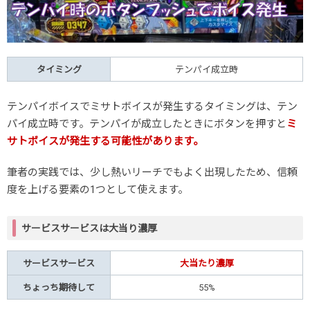
タイミング
テンパイ成立時
テンパイボイスでミサトボイスが発生するタイミングは、テン
パイ成立時です。テンパイが成立したときにボタンを押すと
ミ
サトボイスが発生する可能性があります。
筆者の実践では、少し熱いリーチでもよく出現したため、信頼
度を上げる要素の1つとして使えます。
サービスサービスは大当り濃厚
サービスサービス
大当たり濃厚
ちょっち期待して
55%