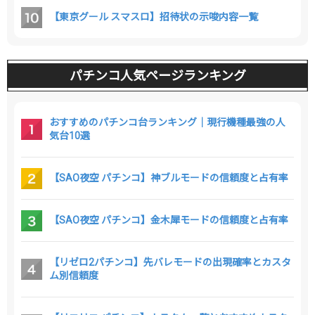
【東京グール スマスロ】招待状の示唆内容一覧
パチンコ人気ページランキング
おすすめのパチンコ台ランキング｜現行機種最強の人
気台10選
【SAO夜空 パチンコ】神ブルモードの信頼度と占有率
【SAO夜空 パチンコ】金木犀モードの信頼度と占有率
【リゼロ2パチンコ】先バレモードの出現確率とカスタ
ム別信頼度