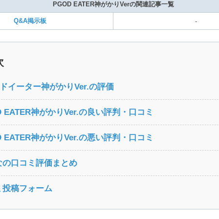
PGOD EATER神がかりVerの関連記事一覧
Q&A掲示板
-
次
ドイーター神がかりVer.の評価
D EATER神がかりVer.の良い評判・口コミ
D EATER神がかりVer.の悪い評判・口コミ
なの口コミ評価まとめ
ミ投稿フォーム