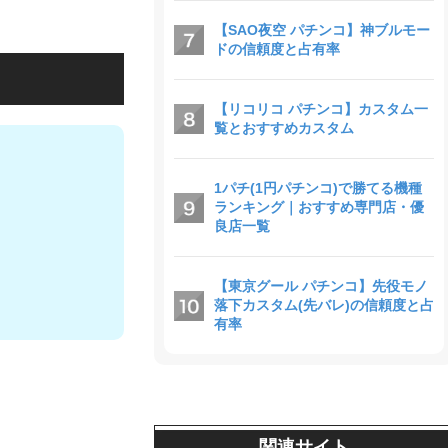
【SAO夜空 パチンコ】神ブルモー
ドの信頼度と占有率
【リコリコ パチンコ】カスタム一
覧とおすすめカスタム
1パチ(1円パチンコ)で勝てる機種
ランキング｜おすすめ専門店・優
良店一覧
【東京グール パチンコ】先役モノ
落下カスタム(先バレ)の信頼度と占
有率
関連サイト