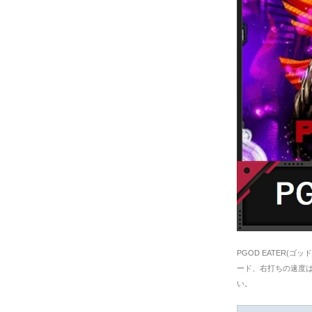
PGOD EATER(
ード、右打ちの速度は
い。