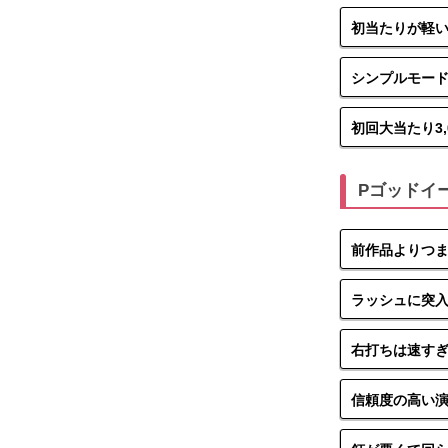
初当たりが軽
シンプルモー
初回大当たり3
Pゴッドイー
前作品よりつ
ラッシュに突
右打ちは速す
信頼度の高い