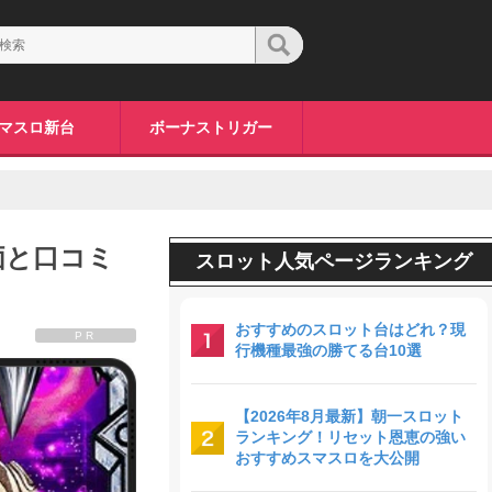
マスロ新台
ボーナストリガー
評価と口コミ
スロット人気ページランキング
おすすめのスロット台はどれ？現
PR
行機種最強の勝てる台10選
【2026年8月最新】朝一スロット
ランキング！リセット恩恵の強い
おすすめスマスロを大公開