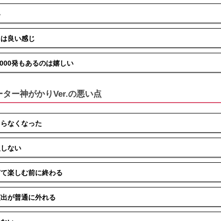
い
ドは良い感じ
,000発もあるのは嬉しい
ター神がかりVer.の悪い点
まらなくなった
入しない
ぎて楽しむ前に終わる
演出が普通に外れる