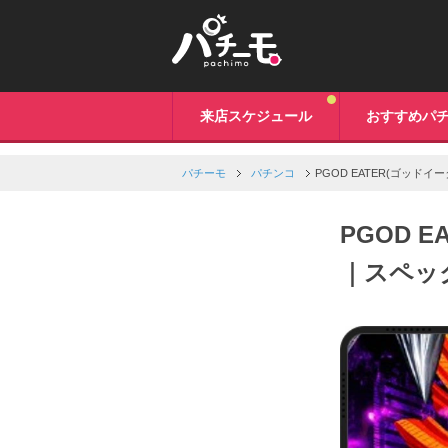
来店スケジュール
おすすめパ
パチーモ
パチンコ
PGOD EATER(ゴッド
PGOD 
｜スペッ