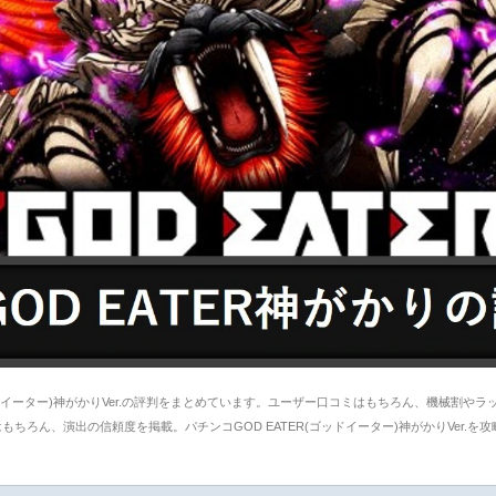
ゴッドイーター)神がかりVer.の評判をまとめています。ユーザー口コミはもちろん、機械割や
もちろん、演出の信頼度を掲載。パチンコGOD EATER(ゴッドイーター)神がかりVer.を