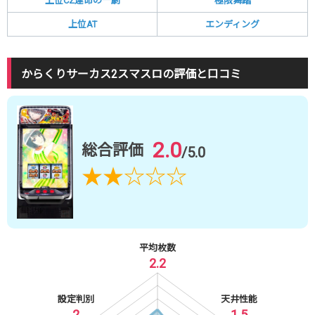
上位CZ運命の一劇
極限舞踏
上位AT
エンディング
からくりサーカス2スマスロの評価と口コミ
2.0
総合評価
/5.0
★
★
☆
☆
☆
平均枚数
2.2
設定判別
天井性能
2
1.5