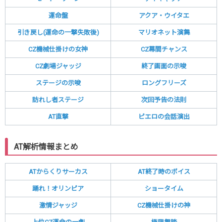
運命盤
アクア・ウイタエ
引き戻し(運命の一撃失敗後)
マリオネット演舞
CZ機械仕掛けの女神
CZ幕間チャンス
CZ劇場ジャッジ
終了画面の示唆
ステージの示唆
ロングフリーズ
訪れし者ステージ
次回予告の法則
AT直撃
ピエロの会話演出
AT解析情報まとめ
ATからくりサーカス
AT終了時のボイス
踊れ！オリンピア
ショータイム
激情ジャッジ
CZ機械仕掛けの神