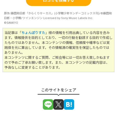
口コミを投稿する
原作/藤田和日郎「からくりサーカス」(小学館少年サンデーコミックス刊)/©藤田和
日郎・小学館/ツインエンジン Licensed by Sony Music Labels Inc.
©SANKYO
当記事は「
ちょんぼりすた
」様の情報を引用出典している内容を含み
ます。情報提供を目的としており、一切の行動を勧誘する目的で作成し
たものではありません。
本コンテンツの情報、信頼度や確率などは実
践値を元に算出しています。その情報源の確実性を保証したものでは
ありません。
本コンテンツに関するご質問、ご照会等には一切お答え致しかねます
ので予めご了承お願い致します。また、本コンテンツの記載内容は、
予告なしに変更することがあります。