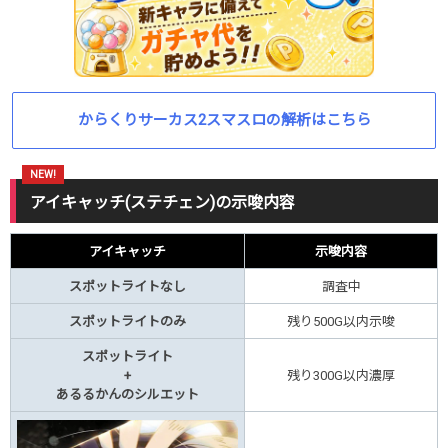
からくりサーカス2スマスロの解析はこちら
アイキャッチ(ステチェン)の示唆内容
アイキャッチ
示唆内容
スポットライトなし
調査中
スポットライトのみ
残り500G以内示唆
スポットライト
+
残り300G以内濃厚
あるるかんのシルエット