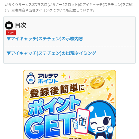
からくりサーカス2スマスロ(からさー2スロット)のアイキャッチ(ステチェン)をご紹
介。示唆内容や出現タイミングについても記載しています。
目次
▼アイキャッチ(ステチェン)の示唆内容
▼アイキャッチ(ステチェン)の出現タイミング