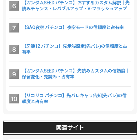
【ガンダムSEED パチンコ】おすすめカスタム解説｜先
読みチャンス・レバブルアップ・V-フラッシュアップ
【SAO夜空 パチンコ】夜空モードの信頼度と占有率
【牙狼12 パチンコ】先示唆設定(先バレ)の信頼度と占
有率
【ガンダムSEED パチンコ】先読みカスタムの信頼度｜
保留変化・先読み・占有率
【リコリコ パチンコ】先バレキャラ告知(先バレ)の信
頼度と占有率
関連サイト