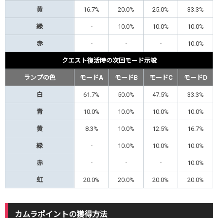
黄
16.7%
20.0%
25.0%
33.3%
緑
‐
10.0%
10.0%
10.0%
赤
‐
‐
‐
10.0%
クエスト復活時の次回モード示唆
ランプの色
モードA
モードB
モードC
モードD
白
61.7%
50.0%
47.5%
33.3%
青
10.0%
10.0%
10.0%
10.0%
黄
8.3%
10.0%
12.5%
16.7%
緑
‐
10.0%
10.0%
10.0%
赤
‐
‐
‐
10.0%
虹
20.0%
20.0%
20.0%
20.0%
カムラポイントの獲得方法