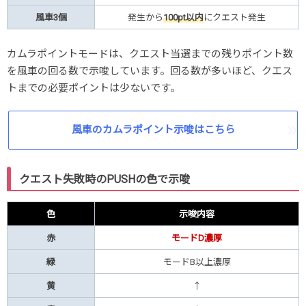
風車3個
発生から
100pt以内
にクエスト発生
カムラポイントモードは、クエスト当選までの残りポイント数
を風車の回る数で示唆しています。回る数が多いほど、クエス
トまでの必要ポイントは少ないです。
風車のカムラポイント示唆はこちら
クエスト失敗時のPUSHの色で示唆
色
示唆内容
赤
モードD濃厚
緑
モードB以上濃厚
黄
↑