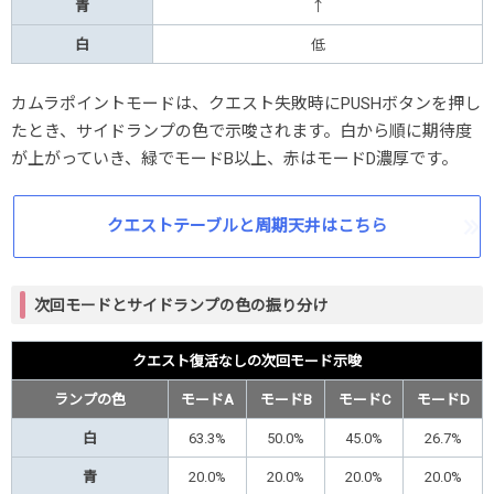
青
↑
白
低
カムラポイントモードは、クエスト失敗時にPUSHボタンを押し
たとき、サイドランプの色で示唆されます。白から順に期待度
が上がっていき、緑でモードB以上、赤はモードD濃厚です。
クエストテーブルと周期天井はこちら
次回モードとサイドランプの色の振り分け
クエスト復活なしの次回モード示唆
ランプの色
モードA
モードB
モードC
モードD
白
63.3%
50.0%
45.0%
26.7%
青
20.0%
20.0%
20.0%
20.0%