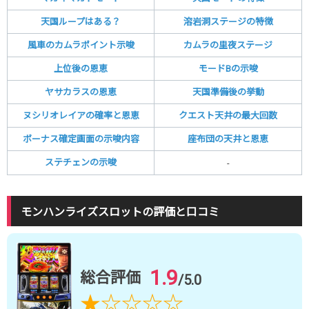
天国ループはある？
溶岩洞ステージの特徴
風車のカムラポイント示唆
カムラの里夜ステージ
上位後の恩恵
モードBの示唆
ヤサカラスの恩恵
天国準備後の挙動
ヌシリオレイアの確率と恩恵
クエスト天井の最大回数
ボーナス確定画面の示唆内容
座布団の天井と恩恵
ステチェンの示唆
-
モンハンライズスロットの評価と口コミ
1.9
総合評価
/5.0
★
☆
☆
☆
☆