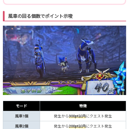
風車の回る個数でポイント示唆
モード
特徴
風車1個
発生から
300pt以内
にクエスト発生
風車2個
発生から
200pt以内
にクエスト発生