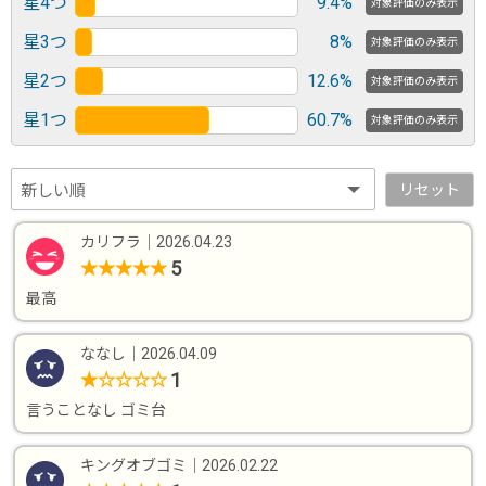
星4つ
9.4%
対象評価のみ表示
星3つ
8%
対象評価のみ表示
星2つ
12.6%
対象評価のみ表示
星1つ
60.7%
対象評価のみ表示
リセット
カリフラ
｜
2026.04.23
5
★
★
★
★
★
最高
ななし
｜
2026.04.09
1
★
☆
☆
☆
☆
言うことなし ゴミ台
キングオブゴミ
｜
2026.02.22