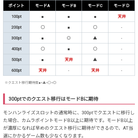
ポイント
モードA
モードB
モードC
モードＤ
100pt
■
■
■
天井
200pt
〇
■
〇
-
300pt
■
◎
▲
-
400pt
〇
■
〇
-
500pt
■
天井
▲
-
600pt
天井
-
天井
-
※
クエスト移行期待度■<▲<〇<◎
300ptでのクエスト移行はモードBに期待
モンハンライズスロットの通常時に、300ptでクエストに移行し
た場合、カムラポイントモードB以上に期待です。モードB以上
が濃厚になれば早めのクエスト移行に期待ができるので、AT当
選にかかるゲーム数も少なくなります。