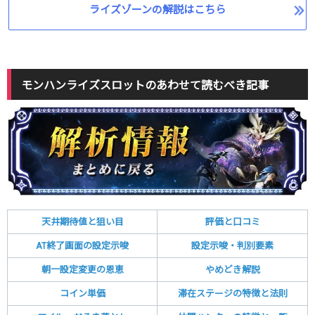
ライズゾーンの解説はこちら
モンハンライズスロットのあわせて読むべき記事
天井期待値と狙い目
評価と口コミ
AT終了画面の設定示唆
設定示唆・判別要素
朝一設定変更の恩恵
やめどき解説
コイン単価
滞在ステージの特徴と法則