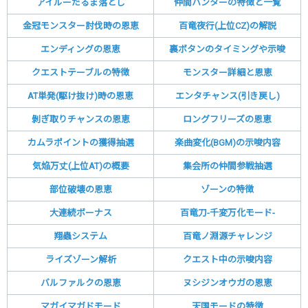
アイルーだるま落とし
仲間ハンターの特徴と一覧
金冠モンスター討伐時の恩恵
百竜夜行(上位CZ)の解説
エンディングの恩恵
裏ボタンのタイミングや示唆
クエストテーブルの特徴
モンスター詳細と恩恵
AT単発(駆け抜け)時の恩恵
エンタチャンス(引き戻し)
剝ぎ取りチャンスの恩恵
ロングフリーズの恩恵
カムラポイントの獲得抽選
楽曲変化(BGM)の示唆内容
気焔万丈(上位AT)の概要
集会所の仲間参戦抽選
部位破壊の恩恵
ゾーンの特徴
大連続ボーナス
百竜刀-千変万化モード-
翔蟲システム
百竜ノ淵源チャレンジ
ライズゾーン解析
クエスト中の示唆内容
バルファルクの恩恵
ヌシジンオウガの恩恵
マガイマガドモード
天国モードの特徴