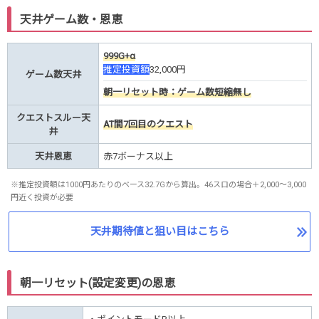
天井ゲーム数・恩恵
999G+α
推定投資額
32,000円
ゲーム数天井
朝一リセット時：ゲーム数短縮無し
クエストスルー天
AT間7回目のクエスト
井
天井恩恵
赤7ボーナス以上
※推定投資額は1000円あたりのベース32.7Gから算出。46スロの場合＋2,000～3,000
円近く投資が必要
天井期待値と狙い目はこちら
朝一リセット(設定変更)の恩恵