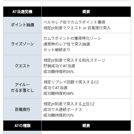
AT当選契機
概要
ベルやレア役でカムラポイント獲得
ポイント抽選
規定pt到達でクエスト or
百竜夜行突入
カムラポイントの獲得特化ゾーン
ライズゾーン
通常時のレア役で突入抽選
セット継続あり
規定pt到達で突入する前兆ステージ
クエスト
狩猟成功でAT当選
成功期待度約36%
規定リプレイ回数で突入するCZ
アイルー
成功でAT当選
だるま落とし
成功期待度約48%
規定pt到達で突入する上位CZ
百竜夜行
成功で大連続ボーナス
成功期待度約70%
ATの種類
概要