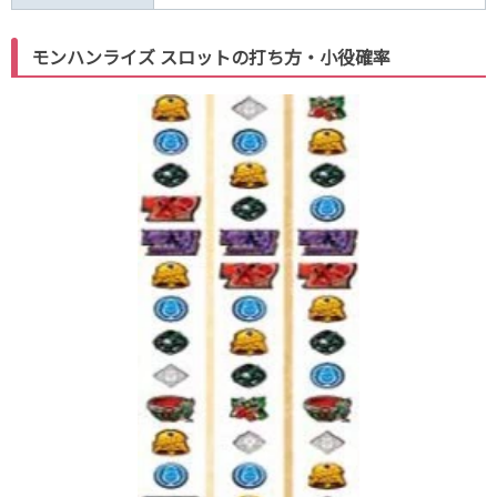
モンハンライズ スロットの打ち方・小役確率