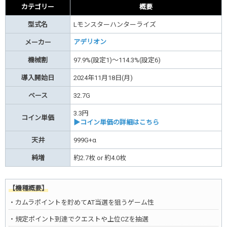
カテゴリー
概要
型式名
Lモンスターハンターライズ
アデリオン
メーカー
機械割
97.9%(設定1)～114.3%(設定6)
導入開始日
2024年11月18日(月)
ベース
32.7G
3.3円
コイン単価
▶コイン単価の詳細はこちら
天井
999G+α
純増
約2.7枚 or 約4.0枚
【機種概要】
・カムラポイントを貯めてAT当選を狙うゲーム性
・規定ポイント到達でクエストや上位CZを抽選