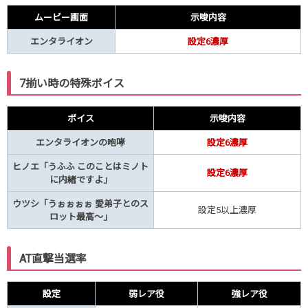
ムービー画面
示唆内容
エンタライオン
設定6濃厚
7揃い時の特殊ボイス
ボイス
示唆内容
エンタライオンの咆哮
設定6濃厚
ヒノエ「うふふ このことはミノト
設定6濃厚
に内緒ですよ」
ウツシ「うぉぉぉぉ 愛弟子とのス
設定5以上濃厚
ロット最高～」
AT直撃当選率
設定
弱レア役
強レア役