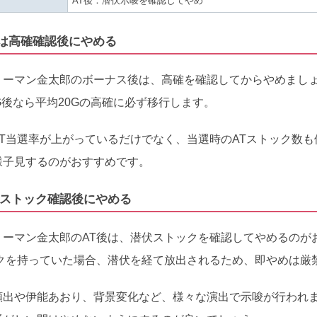
AT後：潜伏示唆を確認してやめ
は高確確認後にやめる
リーマン金太郎のボーナス後は、高確を確認してからやめましょ
REG後なら平均20Gの高確に必ず移行します。
T当選率が上がっているだけでなく、当選時のATストック数も
様子見するのがおすすめです。
伏ストック確認後にやめる
リーマン金太郎のAT後は、潜伏ストックを確認してやめるのが
ックを持っていた場合、潜伏を経て放出されるため、即やめは厳
頻出や伊能あおり、背景変化など、様々な演出で示唆が行われ