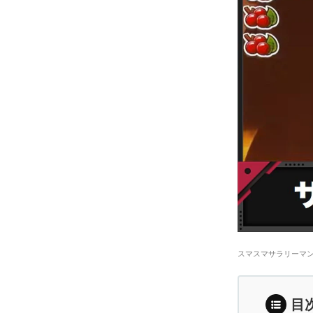
スマスマサラリーマ
目