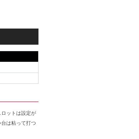
スロットは設定が
い台は粘って打つ