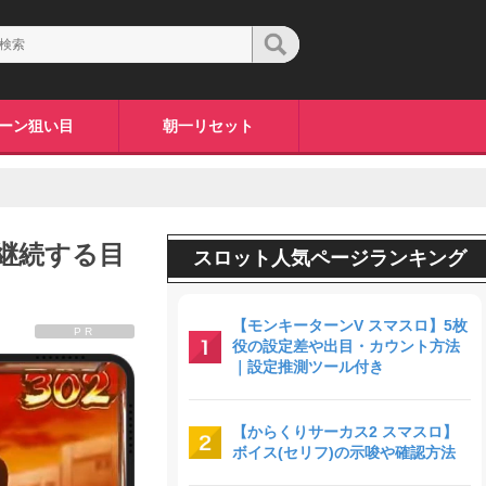
ーン狙い目
朝一リセット
継続する目
スロット人気ページランキング
【モンキーターンV スマスロ】5枚
PR
役の設定差や出目・カウント方法
｜設定推測ツール付き
【からくりサーカス2 スマスロ】
ボイス(セリフ)の示唆や確認方法