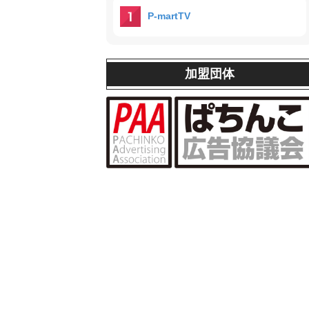
P-martTV
加盟団体