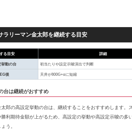
サラリーマン金太郎を継続する目安
する目安
詳細
定挙動の台
初当たりや設定示唆演出で判断
REG後
天井が800G+αに短縮
の台は継続がおすすめ
金太郎の高設定挙動の台は、継続することをおすすめします。
や勝利期待金額が上がるため、高設定の挙動や高設定示唆の多
しょう。