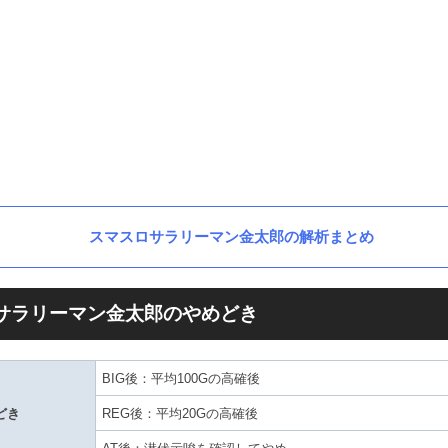
スマスロサラリーマン金太郎の解析まとめ
サラリーマン金太郎のやめどき
BIG後：平均100Gの高確後
どき
REG後：平均20Gの高確後