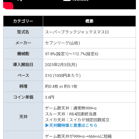
カテゴリー
概要
型式名
スーパーブラックジャックスマスロ
メーカー
セブンリーグ(山佐)
機械割
97.8%(設定1)～112.7%(設定6)
導入開始日
2025年2月3日(月)
ベース
31G (1000円あたり)
純増
約0.4枚 or 約5.1枚
コイン単価
3.6円
ゲーム数天井：通常時999+α
スルー天井：RB4回連続当選
天井
スイカ天井：スイカが規定回数成立
▶天井期待値と恩恵はこちら
ゲーム数天井が999+α→666+αに短縮