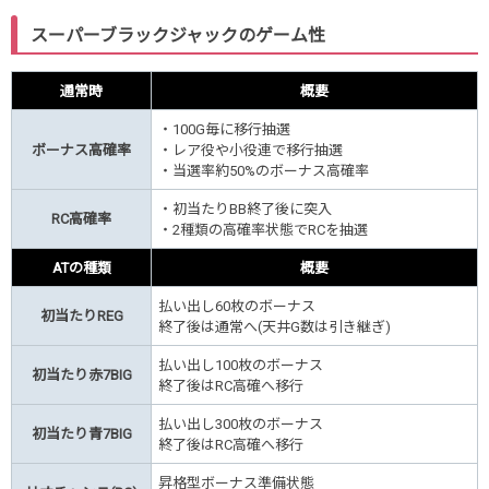
スーパーブラックジャックのゲーム性
通常時
概要
・100G毎に移行抽選
ボーナス高確率
・レア役や小役連で移行抽選
・当選率約50%のボーナス高確率
・初当たりBB終了後に突入
RC高確率
・2種類の高確率状態でRCを抽選
ATの種類
概要
払い出し60枚のボーナス
初当たりREG
終了後は通常へ(天井G数は引き継ぎ)
払い出し100枚のボーナス
初当たり赤7BIG
終了後はRC高確へ移行
払い出し300枚のボーナス
初当たり青7BIG
終了後はRC高確へ移行
昇格型ボーナス準備状態