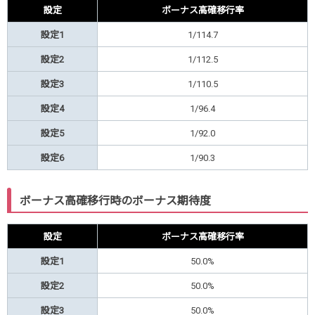
設定
ボーナス高確移行率
設定1
1/114.7
設定2
1/112.5
設定3
1/110.5
設定4
1/96.4
設定5
1/92.0
設定6
1/90.3
ボーナス高確移行時のボーナス期待度
設定
ボーナス高確移行率
設定1
50.0%
設定2
50.0%
設定3
50.0%