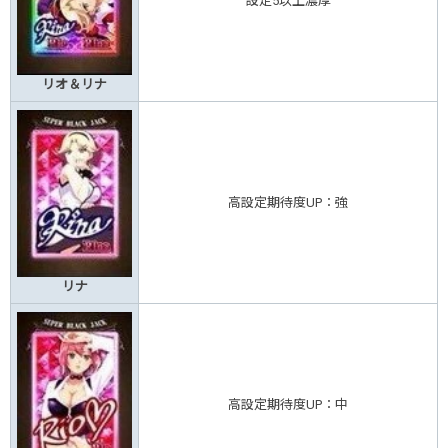
設定5以上濃厚
リオ＆リナ
高設定期待度UP：強
リナ
高設定期待度UP：中