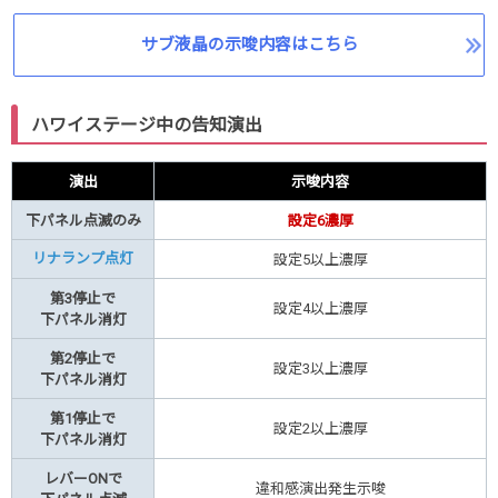
サブ液晶の示唆内容はこちら
ハワイステージ中の告知演出
演出
示唆内容
下パネル点滅のみ
設定6濃厚
リナランプ点灯
設定5以上濃厚
第3停止で
設定4以上濃厚
下パネル消灯
第2停止で
設定3以上濃厚
下パネル消灯
第1停止で
設定2以上濃厚
下パネル消灯
レバーONで
違和感演出発生示唆