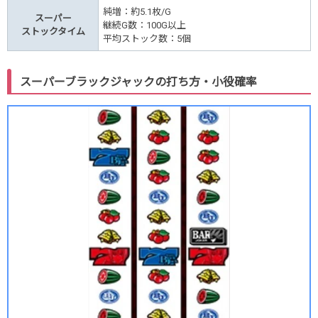
純増：約5.1枚/G
スーパー
継続G数：100G以上
ストックタイム
平均ストック数：5個
スーパーブラックジャックの打ち方・小役確率