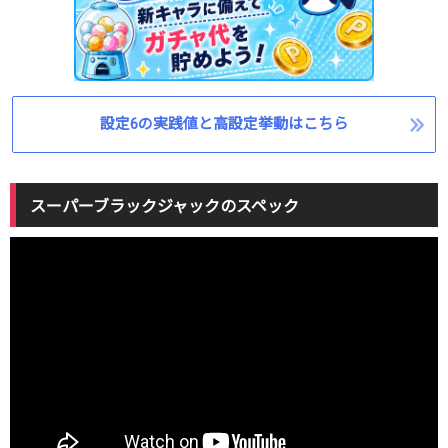
設定6の実践値と高設定挙動はこちら
スーパーブラックジャックのスペック