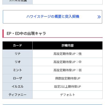
下パネル点滅
ハワイステージの概要と突入契機
EP・ED中の出現キャラ
カード
示唆内容
リナ
高設定期待度UP：強
リオ
高設定期待度UP：中
ミント
高設定期待度UP：弱
ローザ
偶数設定期待度UP
イルエル
設定2以上期待度UP
ティファニー
デフォルト