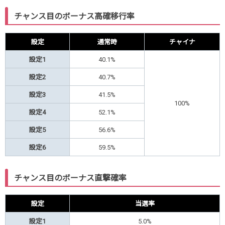
チャンス目のボーナス高確移行率
設定
通常時
チャイナ
設定1
40.1%
設定2
40.7%
設定3
41.5%
100%
設定4
52.1%
設定5
56.6%
設定6
59.5%
チャンス目のボーナス直撃確率
設定
当選率
設定1
5.0%