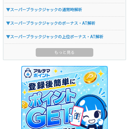
▼スーパーブラックジャックの通常時解析
▼スーパーブラックジャックのボーナス・AT解析
▼スーパーブラックジャックの上位ボーナス・AT解析