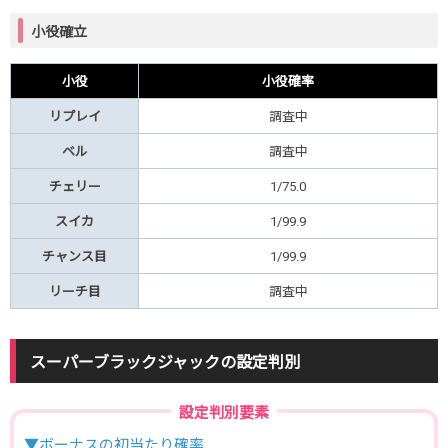
小役確立
小役
小役確率
リプレイ
調査中
ベル
調査中
チェリー
1/75.0
スイカ
1/99.9
チャンス目
1/99.9
リーチ目
調査中
スーパーブラックジャックの設定判別
設定判別要素
▼ボーナスの初当たり確率