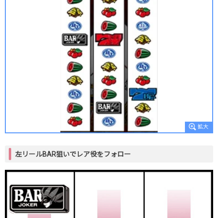
左リールBAR狙いでレア役をフォロー