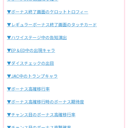
▼ボーナス終了画面のケロットトロフィー
▼レギュラーボーナス終了画面のタッチカード
▼ハワイステージ中の告知演出
▼EP＆ED中の出現キャラ
▼ダイスチェックの出目
▼JAC中のトランプキャラ
▼ボーナス高確移行率
▼ボーナス高確移行時のボーナス期待度
▼チャンス目のボーナス高確移行率
▼チャンス目のボーナス直撃確率