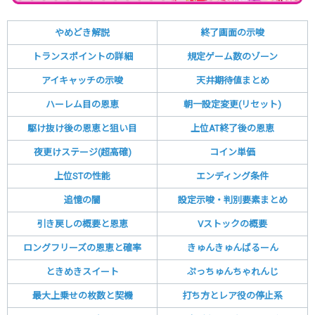
やめどき解説
終了画面の示唆
トランスポイントの詳細
規定ゲーム数のゾーン
アイキャッチの示唆
天井期待値まとめ
ハーレム目の恩恵
朝一設定変更(リセット)
駆け抜け後の恩恵と狙い目
上位AT終了後の恩恵
夜更けステージ(超高確)
コイン単価
上位STの性能
エンディング条件
追憶の闇
設定示唆・判別要素まとめ
引き戻しの概要と恩恵
Vストックの概要
ロングフリーズの恩恵と確率
きゅんきゅんばるーん
ときめきスイート
ぷっちゅんちゃれんじ
最大上乗せの枚数と契機
打ち方とレア役の停止系