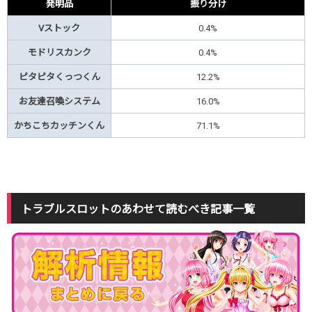
発明品
振り分け
Vストック
0.4%
モドリスカンク
0.4%
ピタピタくっつくん
12.2%
お友達召喚システム
16.0%
かちこち
カッチンくん
71.1%
トラブルスロットのあわせて読むべき記事一覧