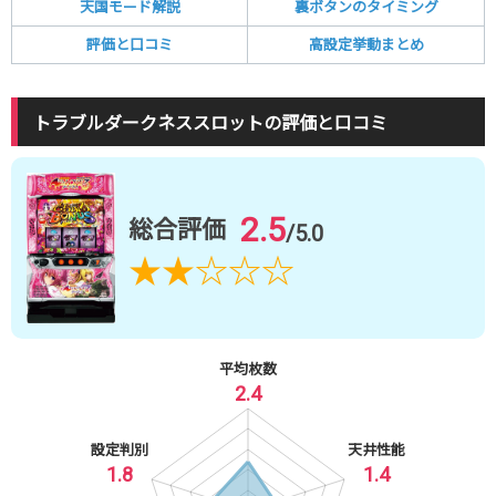
天国モード解説
裏ボタンのタイミング
評価と口コミ
高設定挙動まとめ
トラブルダークネススロットの評価と口コミ
2.5
総合評価
/5.0
★
★
☆
☆
☆
平均枚数
2.4
設定判別
天井性能
1.8
1.4