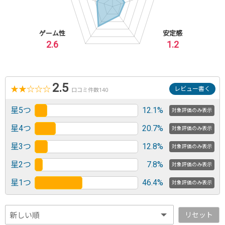
ゲーム性
安定感
2.6
1.2
2.5
★
★
☆
☆
☆
レビュー書く
口コミ件数140
星5つ
12.1%
対象評価のみ表示
星4つ
20.7%
対象評価のみ表示
星3つ
12.8%
対象評価のみ表示
星2つ
7.8%
対象評価のみ表示
星1つ
46.4%
対象評価のみ表示
リセット