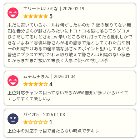
エリートはいえな
｜
2026.02.19
5
★
★
★
★
★
未だに置いているホールは何がしたいのか？ 頭の足りてない無
知な養分さんが豚さんみたいにトコトコ地獄に落ちてクソコメ
ひりだしてるけどさぁ…w 辛いところだけ打ってたら批判しかで
きないよね？🥺僕は豚さんが地の底まで落としてくれた台や朝
一の知識だけある中途半端な豚さんのポイント狙いしてるから
普通にプラスで神台だわw 取り敢えず豚さんは知識のない家畜
だからまだまだ抜いて末長く大事に使って欲しい🤣
ムチムチまん
｜
2026.01.04
4
★
★
★
★
☆
上位対応チャンス目ってないだろWWW 無知が多いからハイエ
ナしやすくて楽しいよ
パイオ5
｜
2026.01.03
1
★
☆
☆
☆
☆
上位中の対応チャ目で当たらない時点でデキレ