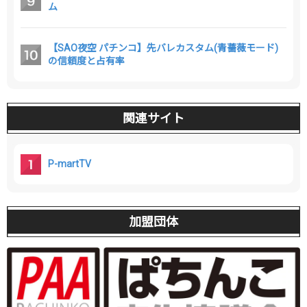
ム
【SAO夜空 パチンコ】先バレカスタム(青薔薇モード)
の信頼度と占有率
関連サイト
P-martTV
加盟団体