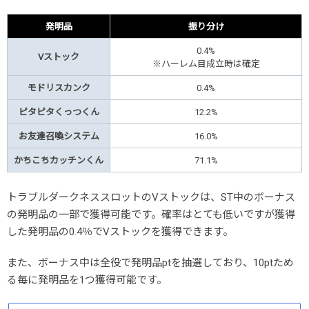
発明品
振り分け
0.4%
Vストック
※ハーレム目成立時は確定
モドリスカンク
0.4%
ピタピタくっつくん
12.2%
お友達召喚システム
16.0%
かちこち
カッチンくん
71.1%
トラブルダークネススロットのVストックは、ST中のボーナス
の発明品の一部で獲得可能です。確率はとても低いですが獲得
した発明品の0.4％でVストックを獲得できます。
また、ボーナス中は全役で発明品ptを抽選しており、10ptため
る毎に発明品を1つ獲得可能です。