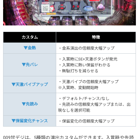
カスタム
特徴
▼金熱
・金系演出の信頼度大幅アップ
・入賞時にSE+天激ボタンが発光
▼先バレ
・入賞時に熱い保留がわかる
・無駄打ちを減らせる
・天激バイブの信頼度大幅アップ
▼天激バイブアップ
※入賞時、変動開始時
・デフォルト/チャンス/なし
▼先読み
・先読みの信頼度大幅アップまたは、出
現なしを選択可能
▼保留変化チャンス
・保留変化の信頼度大幅アップ
009甘デジは、5種類の演出カスタムができます。入賞時や先読