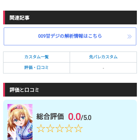
関連記事
009甘デジの解析情報はこちら
カスタム一覧
先バレカスタム
評価・口コミ
-
評価と口コミ
0.0
総合評価
/5.0
☆
☆
☆
☆
☆