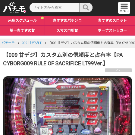
来店スケジュール
おすすめパチンコ
おすすめスロット
朝一おすすめ台
スマスロ新台
ボーナストリガー
パチーモ
009 甘デジLT
【009 甘デジ】カスタム別の信頼度と占有率【PA CYBORG009 RU
【009 甘デジ】カスタム別の信頼度と占有率【PA
CYBORG009 RULE OF SACRIFICE LT99Ver.】
PR