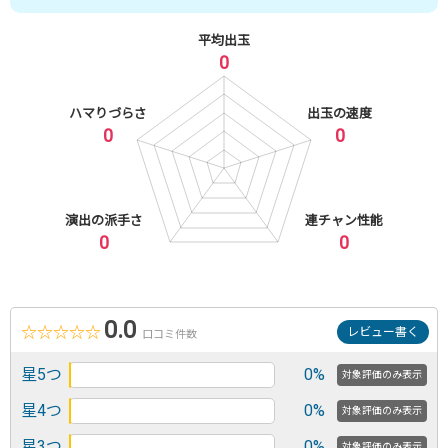
平均出玉
0
ハマりづらさ
出玉の速度
0
0
演出の派手さ
連チャン性能
0
0
0.0
☆
☆
☆
☆
☆
レビュー書く
口コミ件数
星5つ
0%
対象評価のみ表示
星4つ
0%
対象評価のみ表示
星3つ
0%
対象評価のみ表示