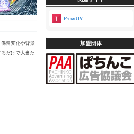
P-martTV
加盟団体
。保留変化や背景
するだけで大当た