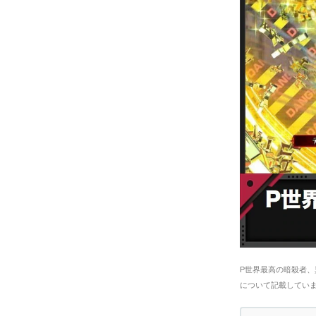
P世界最高の暗殺者
について記載してい