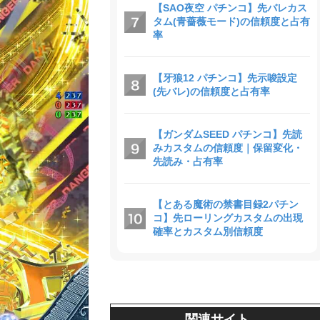
【SAO夜空 パチンコ】先バレカス
タム(青薔薇モード)の信頼度と占有
率
【牙狼12 パチンコ】先示唆設定
(先バレ)の信頼度と占有率
【ガンダムSEED パチンコ】先読
みカスタムの信頼度｜保留変化・
先読み・占有率
【とある魔術の禁書目録2パチン
コ】先ローリングカスタムの出現
確率とカスタム別信頼度
関連サイト