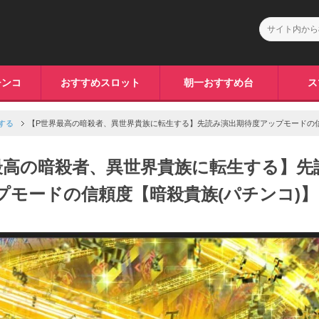
チンコ
おすすめスロット
朝一おすすめ台
ス
する
【P世界最高の暗殺者、異世界貴族に転生する】先読み演出期待度アップモードの信
最高の暗殺者、異世界貴族に転生する】先
プモードの信頼度【暗殺貴族(パチンコ)】