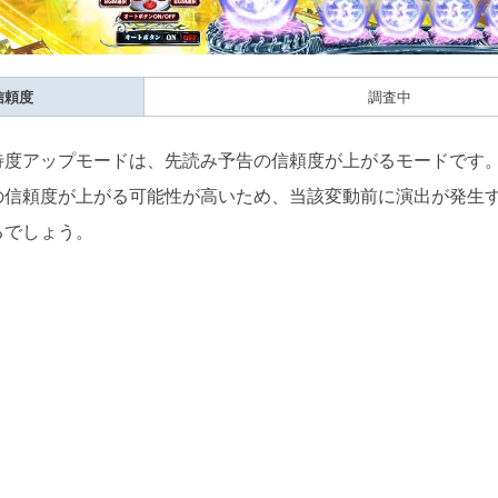
信頼度
調査中
待度アップモードは、先読み予告の信頼度が上がるモードです
の信頼度が上がる可能性が高いため、当該変動前に演出が発生
るでしょう。