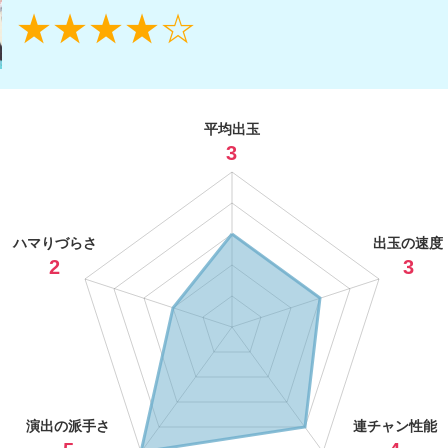
★
★
★
★
☆
平均出玉
3
ハマりづらさ
出玉の速度
2
3
演出の派手さ
連チャン性能