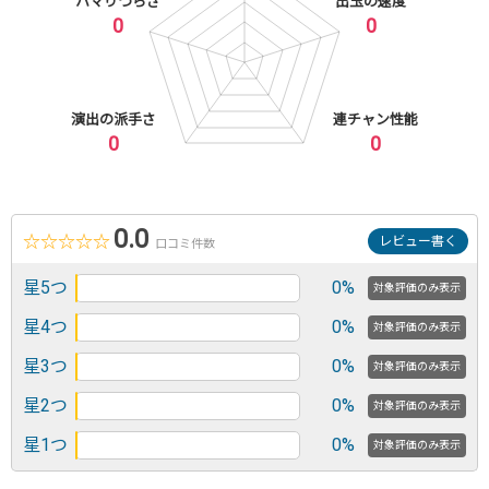
ハマりづらさ
出玉の速度
0
0
演出の派手さ
連チャン性能
0
0
0.0
☆
☆
☆
☆
☆
レビュー書く
口コミ件数
星5つ
0%
対象評価のみ表示
星4つ
0%
対象評価のみ表示
星3つ
0%
対象評価のみ表示
星2つ
0%
対象評価のみ表示
星1つ
0%
対象評価のみ表示