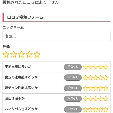
投稿された口コミはありません
口コミ投稿フォーム
ニックネーム
評価
平均出玉は多いか
評価なし
出玉の速度感はどうか
評価なし
連チャン性能は高いか
評価なし
演出は派手か
評価なし
ハマりづらさはどうか
評価なし