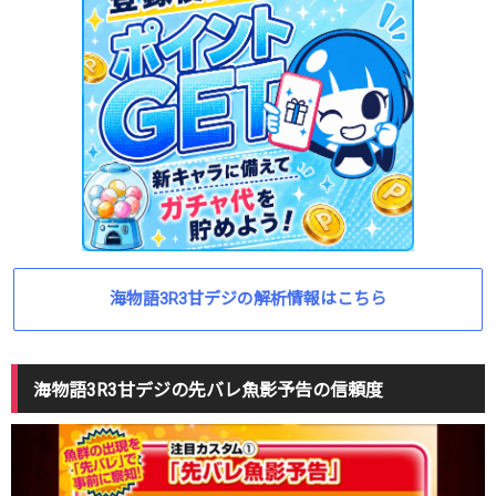
海物語3R3甘デジの解析情報はこちら
海物語3R3甘デジの先バレ魚影予告の信頼度