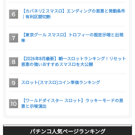
【カバネリ2 スマスロ】エンディングの恩恵と発動条件
｜有利区間切断
【東京グール スマスロ】トロフィーの設定示唆と出現
率
【2026年8月最新】朝一スロットランキング！リセット
恩恵の強いおすすめスマスロを大公開
スロット(スマスロ)コイン単価ランキング
【ワールドダイスター スロット】ラッキーモードの恩
恵と示唆演出
パチンコ人気ページランキング