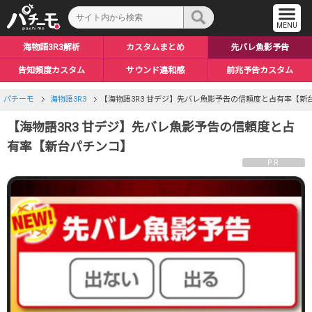
海物語3R3解析
カスタムまとめ
先バレ魚影予告
告知頻度カスタム
サウンド違和感
前兆予告カスタム
パチーモ
海物語3R3
【海物語3R3 甘デジ】先バレ魚影予告の信頼度と占有率【新
【海物語3R3 甘デジ】先バレ魚影予告の信頼度と占
有率【新台パチンコ】
PR