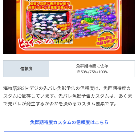
魚群期待度に依存
信頼度
※50%/75%/100%
海物語3R3甘デジの先バレ魚影予告の信頼度は、魚群期待度カ
スタムに依存しています。先バレ魚影予告カスタムは、あくま
で先バレが発生するか否かを決めるカスタム要素です。
魚群期待度カスタムの信頼度はこちら