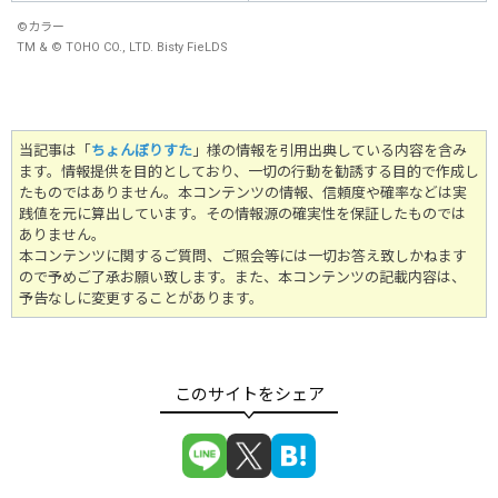
©︎カラー
TM & © TOHO CO., LTD. Bisty FieLDS
当記事は「
ちょんぼりすた
」様の情報を引用出典している内容を含み
ます。情報提供を目的としており、一切の行動を勧誘する目的で作成し
たものではありません。
本コンテンツの情報、信頼度や確率などは実
践値を元に算出しています。その情報源の確実性を保証したものでは
ありません。
本コンテンツに関するご質問、ご照会等には一切お答え致しかねます
ので予めご了承お願い致します。また、本コンテンツの記載内容は、
予告なしに変更することがあります。