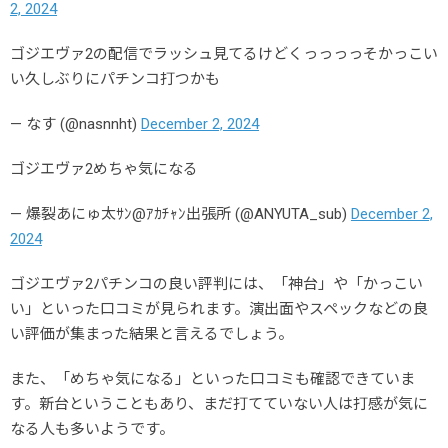
2, 2024
ゴジエヴァ2の配信でラッシュ見てるけどくっっっっそかっこい
い久しぶりにパチンコ打つかも
— なす (@nasnnht)
December 2, 2024
ゴジエヴァ2めちゃ気になる
— 爆裂あにゅ太ｻﾝ@ｱｶﾁｬﾝ出張所 (@ANYUTA_sub)
December 2,
2024
ゴジエヴァ2パチンコの良い評判には、「神台」や「かっこい
い」といった口コミが見られます。演出面やスペックなどの良
い評価が集まった結果と言えるでしょう。
また、「めちゃ気になる」といった口コミも確認できていま
す。新台ということもあり、まだ打てていない人は打感が気に
なる人も多いようです。