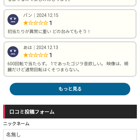
パン
｜
2024.12.15
1
★
☆
☆
☆
☆
初当たりが異常に重い どの台みてもそう！
あは
｜
2024.12.13
1
★
☆
☆
☆
☆
600回転で当たらず。 1であったゴジラ音欲しい。 映像は、綺
麗だけど通常回転はくそつまらない。
もっと見る
口コミ投稿フォーム
ニックネーム