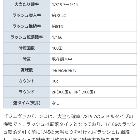
大当たり確率
1/319.7→1/45
ラッシュ突入率
約72.5%
ラッシュ継続率
約81%
ラッシュ転落確率
1/166
時短回数
100回
時速
現在調査中
賞球数
1&1&5&1&15
カウント
10c
ラウンド
2R(300玉)/10R(1,500玉)
遊タイム(天井)
なし
ゴジエヴァ2パチンコは、大当り確率1/319.7のミドルタイプの
機種です。ラッシュは転落タイプとなっており、1/166のラッシ
ュ転落を引く前に1/45の大当たりを引ければラッシュは継続