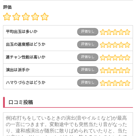
評価
平均出玉は多いか
評価なし
出玉の速度感はどうか
評価なし
連チャン性能は高いか
評価なし
演出は派手か
評価なし
ハマりづらさはどうか
評価なし
口コミ投稿