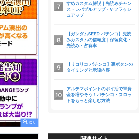
すめカスタム解説｜先読みチャン
ス・レバブルアップ・V-フラッシ
ュアップ
【ガンダムSEED パチンコ】先読
みカスタムの信頼度｜保留変化・
先読み・占有率
【リコリコ パチンコ】裏ボタンの
タイミングと示唆内容
アルテマポイントのポイ活で軍資
金を増やそう！パチンコ・スロッ
トをもっと楽しむ方法
関連サイト