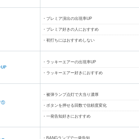
・プレミア演出の出現率UP
・プレミア好きの人におすすめ
・初打ちにはおすすめしない
・ラッキーエアーの出現率UP
UP
・ラッキーエアー好きにおすすめ
・被弾ランプ点灯で大当り濃厚
ド①
・ボタンを押せる回数で信頼度変化
・一発告知好きにおすすめ
・BANGランプで一発告知