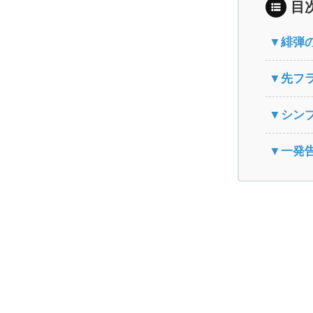
目
▼緋弾
▼先フ
▼シン
▼一発