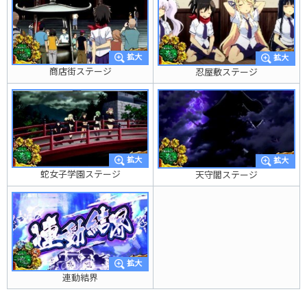
商店街ステージ
忍屋敷ステージ
蛇女子学園ステージ
天守閣ステージ
連動結界