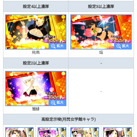
設定4以上濃厚
設定3以上濃厚
飛鳥
焔
設定2以上濃厚
-
-
雅緋
高設定示唆(月閃女学館キャラ)