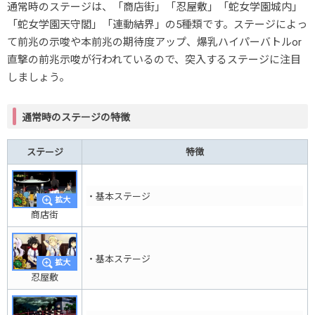
通常時のステージは、「商店街」「忍屋敷」「蛇女学園城内」
「蛇女学園天守閣」「連動結界」の5種類です。ステージによっ
て前兆の示唆や本前兆の期待度アップ、爆乳ハイパーバトルor
直撃の前兆示唆が行われているので、突入するステージに注目
しましょう。
通常時のステージの特徴
ステージ
特徴
・基本ステージ
商店街
・基本ステージ
忍屋敷