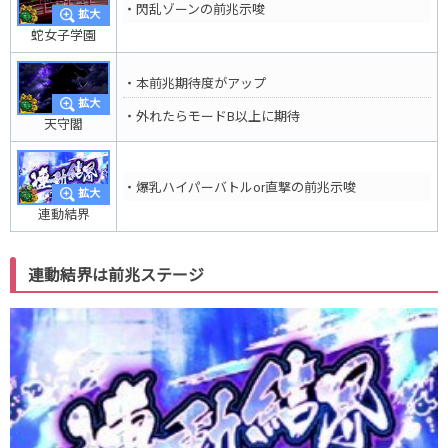
・閃乱ゾーンの前兆示唆
蛇女子学園
・本前兆期待度がアップ
・外れたらモードB以上に期待
天守閣
・爆乳ハイパーバトルor直撃の前兆示唆
連動結界
連動結界は前兆ステージ