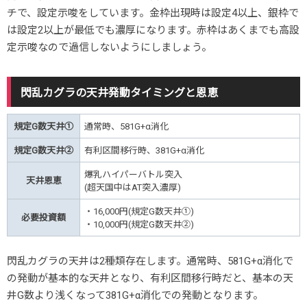
チで、設定示唆をしています。金枠出現時は設定4以上、銀枠で
は設定2以上が最低でも濃厚になります。赤枠はあくまでも高設
定示唆なので過信しないようにしましょう。
閃乱カグラの天井発動タイミングと恩恵
規定G数天井①
通常時、581G+α消化
規定G数天井②
有利区間移行時、381G+α消化
爆乳ハイパーバトル突入
天井恩恵
(超天国中はAT突入濃厚)
・16,000円(規定G数天井①)
必要投資額
・10,000円(
規定G数天井②)
閃乱カグラの天井は2種類存在します。通常時、581G+α消化で
の発動が基本的な天井となり、有利区間移行時だと、基本の天
井G数より浅くなって381G
+α消化での発動となります。