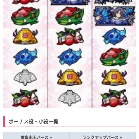
ボーナス役・小役一覧
雪泉氷王バースト
ランクアップバースト