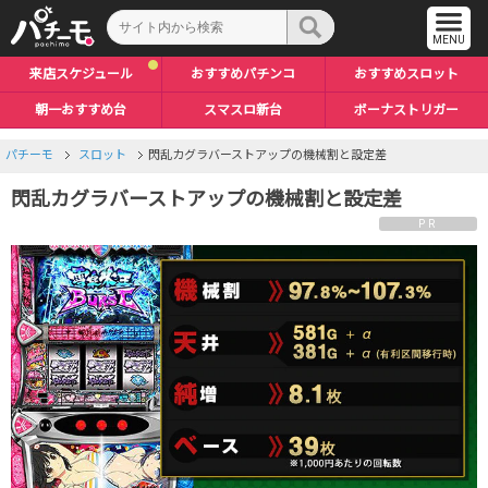
来店スケジュール
おすすめパチンコ
おすすめスロット
朝一おすすめ台
スマスロ新台
ボーナストリガー
パチーモ
スロット
閃乱カグラバーストアップの機械割と設定差
閃乱カグラバーストアップの機械割と設定差
PR