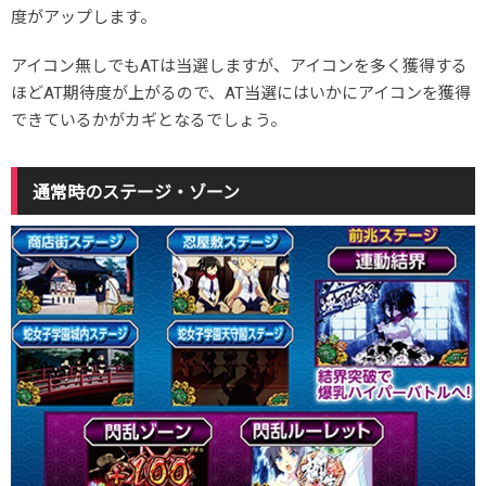
度がアップします。
アイコン無しでもATは当選しますが、アイコンを多く獲得する
ほどAT期待度が上がるので、AT当選にはいかにアイコンを獲得
できているかがカギとなるでしょう。
通常時のステージ・ゾーン