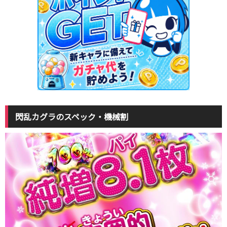
閃乱カグラのスペック・機械割