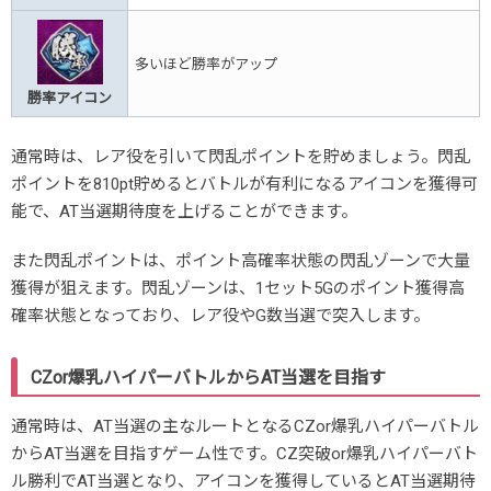
多いほど勝率がアップ
勝率アイコン
通常時は、レア役を引いて閃乱ポイントを貯めましょう。閃乱
ポイントを810pt貯めるとバトルが有利になるアイコンを獲得可
能で、AT当選期待度を上げることができます。
また閃乱ポイントは、ポイント高確率状態の閃乱ゾーンで大量
獲得が狙えます。閃乱ゾーンは、1セット5Gのポイント獲得高
確率状態となっており、レア役やG数当選で突入します。
CZor爆乳ハイパーバトルからAT当選を目指す
通常時は、AT当選の主なルートとなるCZor爆乳ハイパーバトル
からAT当選を目指すゲーム性です。CZ突破or爆乳ハイパーバト
ル勝利でAT当選となり、アイコンを獲得しているとAT当選期待