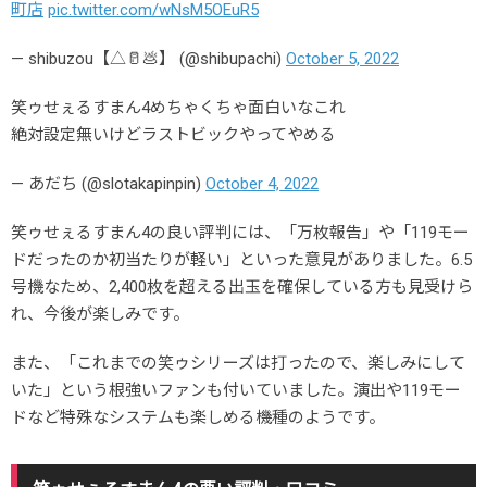
町店
pic.twitter.com/wNsM5OEuR5
— shibuzou【△🥛💩】 (@shibupachi)
October 5, 2022
笑ゥせぇるすまん4めちゃくちゃ面白いなこれ
絶対設定無いけどラストビックやってやめる
— あだち (@slotakapinpin)
October 4, 2022
笑ゥせぇるすまん4の良い評判には、「万枚報告」や「119モー
ドだったのか初当たりが軽い」といった意見がありました。6.5
号機なため、2,400枚を超える出玉を確保している方も見受けら
れ、今後が楽しみです。
また、「これまでの笑ゥシリーズは打ったので、楽しみにして
いた」という根強いファンも付いていました。演出や119モー
ドなど特殊なシステムも楽しめる機種のようです。