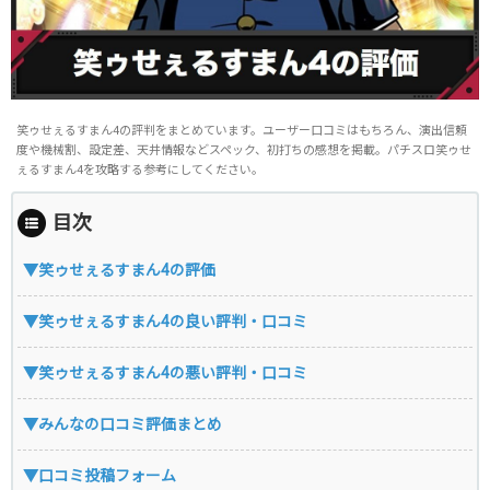
笑ゥせぇるすまん4の評判をまとめています。ユーザー口コミはもちろん、演出信頼
度や機械割、設定差、天井情報などスペック、初打ちの感想を掲載。パチスロ笑ゥせ
ぇるすまん4を攻略する参考にしてください。
目次
▼笑ゥせぇるすまん4の評価
▼笑ゥせぇるすまん4の良い評判・口コミ
▼笑ゥせぇるすまん4の悪い評判・口コミ
▼みんなの口コミ評価まとめ
▼口コミ投稿フォーム