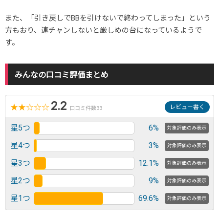
また、「引き戻しでBBを引けないで終わってしまった」という
方もおり、連チャンしないと厳しめの台になっているようで
す。
みんなの口コミ評価まとめ
2.2
★
★
☆
☆
☆
レビュー書く
口コミ件数33
星5つ
6%
対象評価のみ表示
星4つ
3%
対象評価のみ表示
星3つ
12.1%
対象評価のみ表示
星2つ
9%
対象評価のみ表示
星1つ
69.6%
対象評価のみ表示