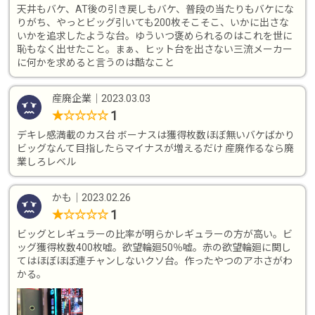
天井もバケ、AT後の引き戻しもバケ、普段の当たりもバケにな
りがち、やっとビッグ引いても200枚そこそこ、いかに出さな
いかを追求したような台。ゆういつ褒められるのはこれを世に
恥もなく出せたこと。まぁ、ヒット台を出さない三流メーカー
に何かを求めると言うのは酷なこと
産廃企業
｜
2023.03.03
1
★
☆
☆
☆
☆
デキレ感満載のカス台 ボーナスは獲得枚数ほぼ無いバケばかり
ビッグなんて目指したらマイナスが増えるだけ 産廃作るなら廃
業しろレベル
かも
｜
2023.02.26
1
★
☆
☆
☆
☆
ビッグとレギュラーの比率が明らかレギュラーの方が高い。ビ
ッグ獲得枚数400枚嘘。欲望輪廻50％嘘。赤の欲望輪廻に関し
てはほぼほぼ連チャンしないクソ台。作ったやつのアホさがわ
かる。