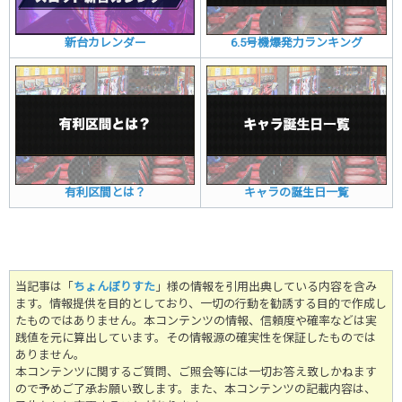
新台カレンダー
6.5号機爆発力ランキング
有利区間とは？
キャラの誕生日一覧
当記事は「
ちょんぼりすた
」様の情報を引用出典している内容を含み
ます。情報提供を目的としており、一切の行動を勧誘する目的で作成し
たものではありません。
本コンテンツの情報、信頼度や確率などは実
践値を元に算出しています。その情報源の確実性を保証したものでは
ありません。
本コンテンツに関するご質問、ご照会等には一切お答え致しかねます
ので予めご了承お願い致します。また、本コンテンツの記載内容は、