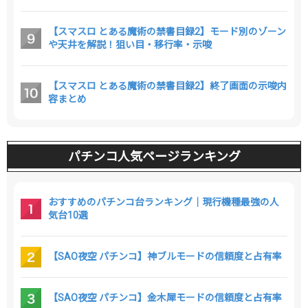
【スマスロ とある魔術の禁書目録2】モード別のゾーン
や天井を解説！狙い目・移行率・示唆
【スマスロ とある魔術の禁書目録2】終了画面の示唆内
容まとめ
パチンコ人気ページランキング
おすすめのパチンコ台ランキング｜現行機種最強の人
気台10選
【SAO夜空 パチンコ】神ブルモードの信頼度と占有率
【SAO夜空 パチンコ】金木犀モードの信頼度と占有率