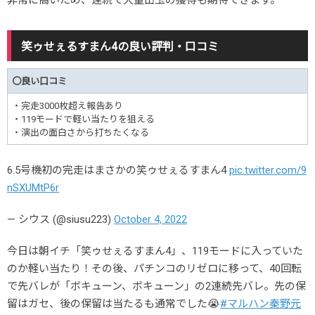
笑ゥせぇるすまん4の良い評判・口コミ
〇
良い口コミ
・完走3000枚超え報告あり
・119モードで軽い当たりを狙える
・演出の面白さから打ちたくなる
6.5号機初の完走はまさかの笑ゥせぇるすまん4
pic.twitter.com/9
nSXUMtP6r
— シウス (@siusu223)
October 4, 2022
今日は朝イチ「笑ゥせぇるすまん4」、119モードに入っていた
のか軽い当たり！その後、パチンコのリゼロに移って、40回転
で先バレが「ボキューン、ボキューン」の2連続先バレ。先の保
留はガセ、後の保留は当たるも通常でした😭
#マルハン秦野元