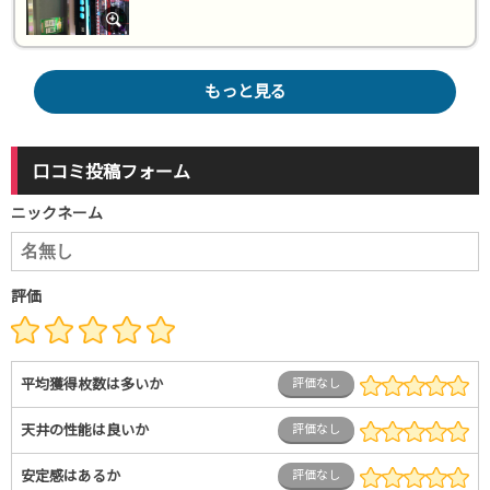
もっと見る
口コミ投稿フォーム
ニックネーム
評価
平均獲得枚数は多いか
評価なし
天井の性能は良いか
評価なし
安定感はあるか
評価なし