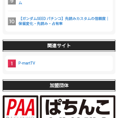
ム
【ガンダムSEED パチンコ】先読みカスタムの信頼度｜
保留変化・先読み・占有率
関連サイト
P-martTV
加盟団体