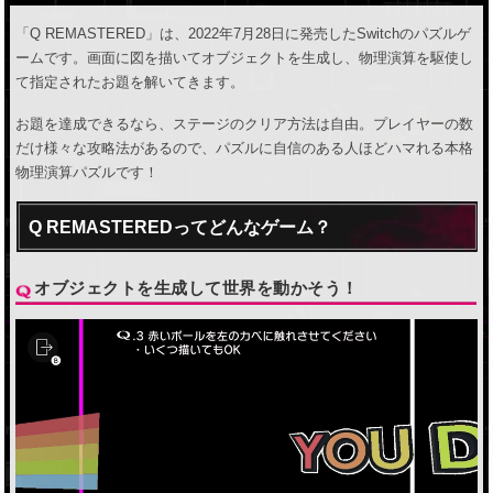
「Q REMASTERED」は、2022年7月28日に発売したSwitchのパズルゲ
ームです。画面に図を描いてオブジェクトを生成し、物理演算を駆使し
て指定されたお題を解いてきます。
お題を達成できるなら、ステージのクリア方法は自由。プレイヤーの数
だけ様々な攻略法があるので、パズルに自信のある人ほどハマれる本格
物理演算パズルです！
Q REMASTEREDってどんなゲーム？
オブジェクトを生成して世界を動かそう！