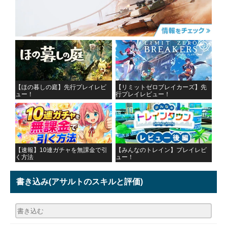
【ほの暮しの庭】先行プレイレビ
【リミットゼロブレイカーズ】先
ュー！
行プレイレビュー！
【速報】10連ガチャを無課金で引
【みんなのトレイン】プレイレビ
く方法
ュー！
書き込み
(アサルトのスキルと評価)