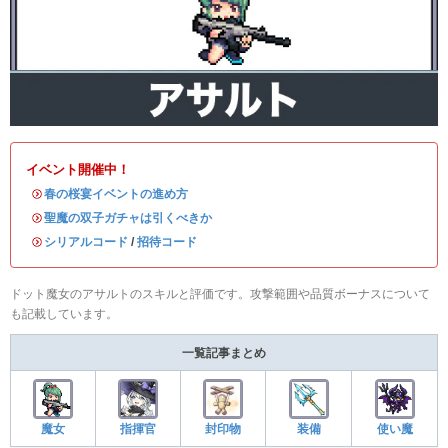
イベント開催中！
・
春の桜宴イベントの進め方
・
聖魔の双子ガチャは引くべきか
・
シリアルコード
/
招待コード
ドット魔女のアサルトのスキルと評価です。攻撃範囲や品質ボーナスについて
も記載しています。
一覧記事まとめ
魔女
指揮官
封印物
装備
使い魔