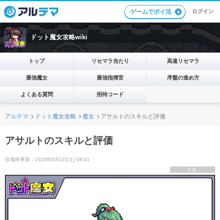
ログイン
ゲームでポイ活
ドット魔女攻略wiki
トップ
リセマラ当たり
高速リセマラ
最強魔女
最強指揮官
序盤の進め方
よくある質問
招待コード
アルテマ
ドット魔女攻略
魔女
アサルトのスキルと評価
アサルトのスキルと評価
最終更新：2026年8月1日(土) 08:01
PR