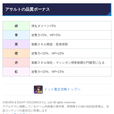
アサルトの品質ボーナス
緑
弾丸ダメージ+5%
青
攻撃力+5%、HP+5%
紫
覚醒スキル開放：双発掃射
橙
攻撃力+10%、HP+10%
赤
覚醒スキル強化：マシンガン掃射範囲が円錐型になる
虹
攻撃力+15%、HP+15%
ドット魔女攻略トップへ
©SEVEN & EIGHT HOLDINGS Co., Ltd. All rights reserved.
※アルテマに掲載しているゲーム内画像の著作権、商標権その他の知的財産権は、当
該コンテンツの提供元に帰属します