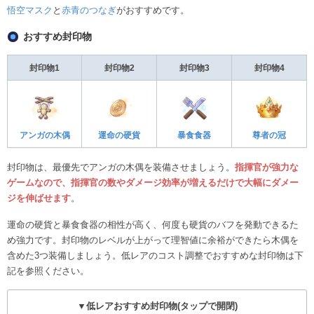
悟空マスク
と
赤青のつなぎ
がおすすめです。
おすすめ封印物
封印物1
封印物2
封印物3
封印物4
アンガの木偶
運命の硬貨
暴食食器
尊者の冠
封印物は、最優先でアンガの木偶を装備させましょう。
指揮官が強力な
ゲームなので、指揮官の数やダメージ効率が増えるだけで大幅にダメー
ジを伸ばせます
。
運命の硬貨と暴食食器の相性が高く、何度も硬貨のバフを発動できるた
め強力です。封印物のレベルが上がって理智値に余裕ができたら木偶を
含めた3つ装備しましょう。低レアのコスト調整でおすすめな封印物は下
記を参照ください。
▼低レアおすすめ封印物(タップで開閉)