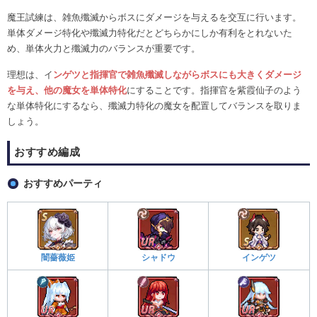
魔王試練は、雑魚殲滅からボスにダメージを与えるを交互に行います。
単体ダメージ特化や殲滅力特化だとどちらかにしか有利をとれないた
め、単体火力と殲滅力のバランスが重要です。
理想は、イ
ンゲツと指揮官で雑魚殲滅しながらボスにも大きくダメージ
を与え、他の魔女を単体特化
にすることです。指揮官を紫霞仙子のよう
な単体特化にするなら、殲滅力特化の魔女を配置してバランスを取りま
しょう。
おすすめ編成
おすすめパーティ
闇薔薇姫
シャドウ
インゲツ