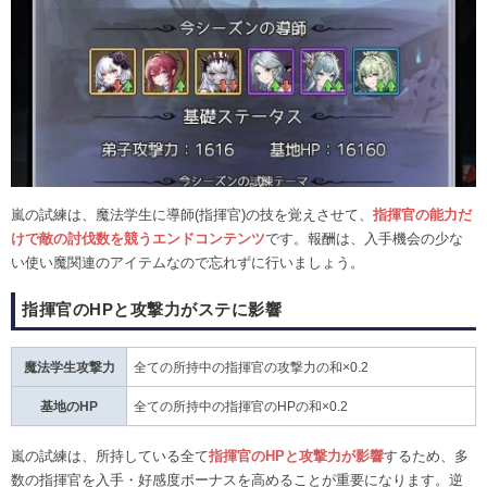
嵐の試練は、魔法学生に導師(指揮官)の技を覚えさせて、
指揮官の能力だ
けで敵の討伐数を競うエンドコンテンツ
です。報酬は、入手機会の少な
い使い魔関連のアイテムなので忘れずに行いましょう。
指揮官のHPと攻撃力がステに影響
魔法学生攻撃力
全ての所持中の指揮官の攻撃力の和×0.2
基地のHP
全ての所持中の指揮官のHPの和×0.2
嵐の試練は、所持している全て
指揮官のHPと攻撃力が影響
するため、多
数の指揮官を入手・好感度ボーナスを高めることが重要になります。逆