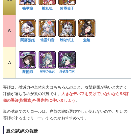
機甲娘
桃妖狐
紫霞仙子
S
闇薔薇姫
仙霊幻音
煉獄領主
魅姫
A
深海の巫女
爆破専門家
魔術師
導師は、殲滅力や単体火力はもちろんのこと、攻撃範囲が狭いと大きく
評価が落ちるのが嵐の試練です。
大きなデバフを受けていないならSS評
価の導師(指揮官)を優先的に使いましょう
。
嵐の試練でのリロールは、序盤の導師選びでしか使わないので、狙いの
導師が来るまでリロールするのがおすすめです。
嵐の試練の報酬