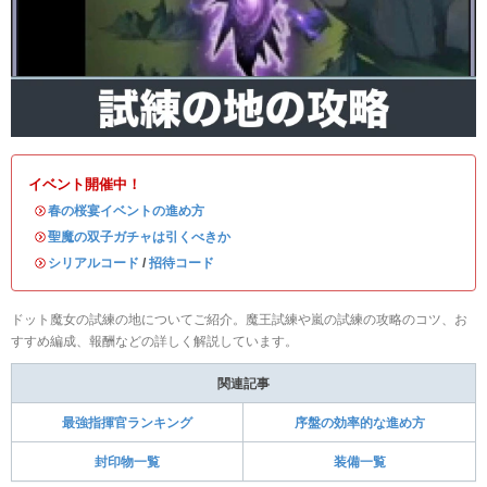
イベント開催中！
・
春の桜宴イベントの進め方
・
聖魔の双子ガチャは引くべきか
・
シリアルコード
/
招待コード
ドット魔女の試練の地についてご紹介。魔王試練や嵐の試練の攻略のコツ、お
すすめ編成、報酬などの詳しく解説しています。
関連記事
最強指揮官ランキング
序盤の効率的な進め方
封印物一覧
装備一覧