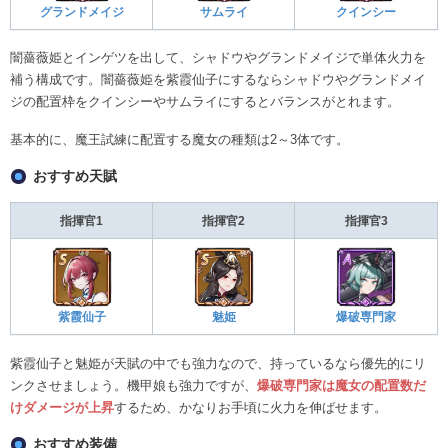
グランドメイジ
サムライ
クインシー
闇薔薇姫とインゲツを出して、シャドウやグランドメイジで単体火力を
補う構成です。闇薔薇姫を紫霞仙子にするならシャドウやグランドメイ
ジの配置枠をクインシーやサムライにするとバランスがとれます。
基本的に、魔王試練に配置する魔女の種類は2～3体です。
おすすめ天賦
指揮官1
指揮官2
指揮官3
紫霞仙子
魅姫
爆破専門家
紫霞仙子と魅姫が天賦の中でも強力なので、持っているなら優先的にリ
ンクさせましょう。機甲娘も強力ですが、
爆破専門家は魔女の配置数だ
けダメージが上昇
するため、かなりお手頃に火力を伸ばせます。
おすすめ装備