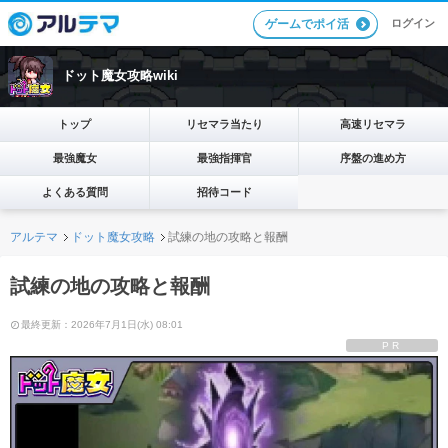
ログイン
ゲームでポイ活
ドット魔女攻略wiki
トップ
リセマラ当たり
高速リセマラ
最強魔女
最強指揮官
序盤の進め方
よくある質問
招待コード
アルテマ
ドット魔女攻略
試練の地の攻略と報酬
試練の地の攻略と報酬
最終更新：2026年7月1日(水) 08:01
PR