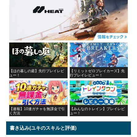
【ほの暮しの庭】先行プレイレビ
【リミットゼロブレイカーズ】先
ュー！
行プレイレビュー！
【速報】10連ガチャを無課金で引
【みんなのトレイン】プレイレビ
く方法
ュー！
書き込み
(ユキのスキルと評価)