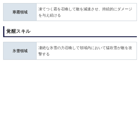
凍てつく霜を召喚して敵を減速させ、持続的にダメージ
寒霜領域
を与え続ける
覚醒スキル
凄絶な氷雪の力召喚して領域内において猛吹雪が敵を攻
氷雪領域
撃する