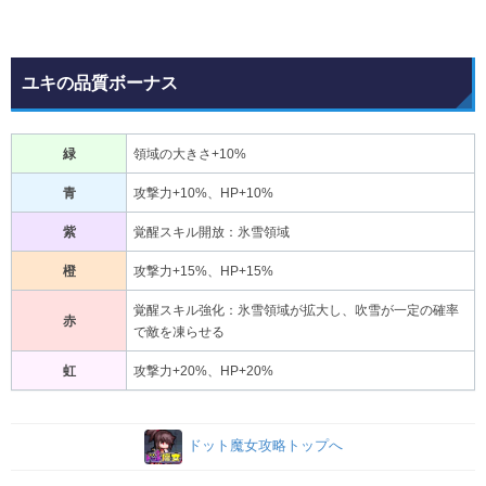
ユキの品質ボーナス
緑
領域の大きさ+10%
青
攻撃力+10%、HP+10%
紫
覚醒スキル開放：氷雪領域
橙
攻撃力+15%、HP+15%
覚醒スキル強化：氷雪領域が拡大し、吹雪が一定の確率
赤
で敵を凍らせる
虹
攻撃力+20%、HP+20%
ドット魔女攻略トップへ