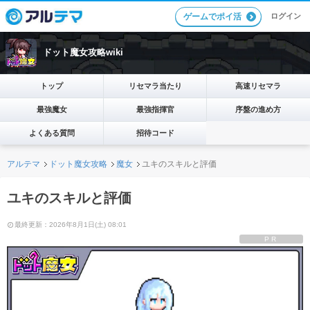
ログイン
ゲームでポイ活
ドット魔女攻略wiki
トップ
リセマラ当たり
高速リセマラ
最強魔女
最強指揮官
序盤の進め方
よくある質問
招待コード
アルテマ
ドット魔女攻略
魔女
ユキのスキルと評価
ユキのスキルと評価
最終更新：2026年8月1日(土) 08:01
PR