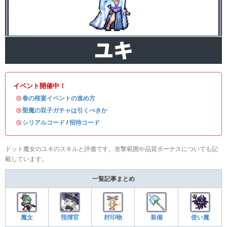
イベント開催中！
・
春の桜宴イベントの進め方
・
聖魔の双子ガチャは引くべきか
・
シリアルコード
/
招待コード
ドット魔女のユキのスキルと評価です。攻撃範囲や品質ボーナスについても記
載しています。
一覧記事まとめ
魔女
指揮官
封印物
装備
使い魔