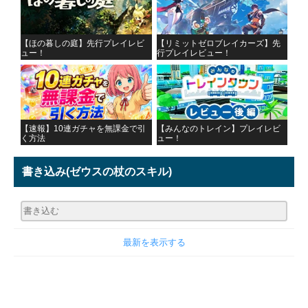
【ほの暮しの庭】先行プレイレビ
【リミットゼロブレイカーズ】先
ュー！
行プレイレビュー！
【速報】10連ガチャを無課金で引
【みんなのトレイン】プレイレビ
く方法
ュー！
書き込み
(ゼウスの杖のスキル)
最新を表示する