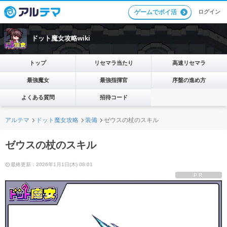
ログイン
ゲームでポイ活
ドット魔女攻略wiki
トップ
リセマラ当たり
高速リセマラ
最強魔女
最強指揮官
序盤の進め方
よくある質問
招待コード
アルテマ
ドット魔女攻略
装備
ゼウスの杖のスキル
ゼウスの杖のスキル
最終更新：2026年1月1日(木) 08:01
PR