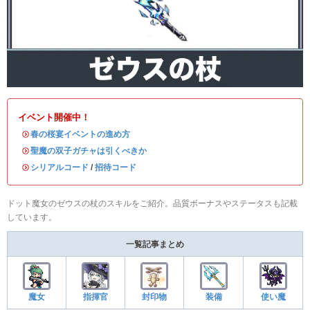
イベント開催中！
・
春の桜宴イベントの進め方
・
聖魔の双子ガチャは引くべきか
・
シリアルコード
/
招待コード
ドット魔女のゼウスの杖のスキルをご紹介。品質ボーナスやステータスも記載
しています。
一覧記事まとめ
魔女
指揮官
封印物
装備
使い魔