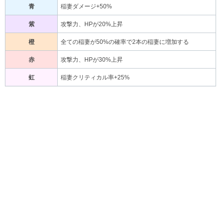
青
稲妻ダメージ+50%
紫
攻撃力、HPが20%上昇
橙
全ての稲妻が50%の確率で2本の稲妻に増加する
赤
攻撃力、HPが30%上昇
虹
稲妻クリティカル率+25%