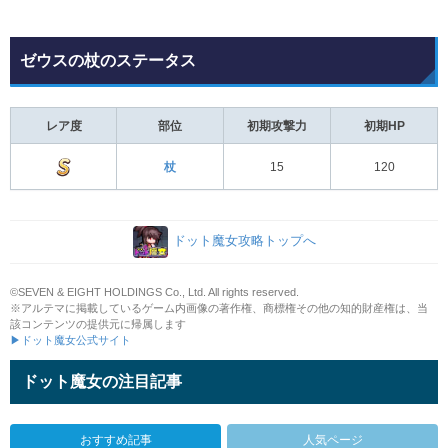
ゼウスの杖のステータス
レア度
部位
初期攻撃力
初期HP
杖
15
120
ドット魔女攻略トップへ
©SEVEN & EIGHT HOLDINGS Co., Ltd. All rights reserved.
※アルテマに掲載しているゲーム内画像の著作権、商標権その他の知的財産権は、当
該コンテンツの提供元に帰属します
▶ドット魔女公式サイト
ドット魔女の注目記事
おすすめ記事
人気ページ