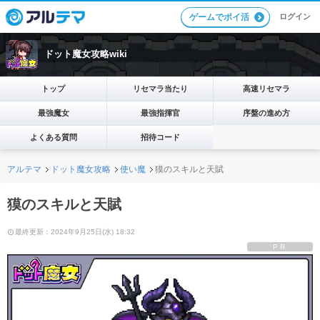
ログイン
ゲームでポイ活
ドット魔女攻略wiki
トップ
リセマラ当たり
高速リセマラ
最強魔女
最強指揮官
序盤の進め方
よくある質問
招待コード
アルテマ
ドット魔女攻略
使い魔
獏のスキルと天賦
獏のスキルと天賦
最終更新：2024年9月25日(水) 18:32
PR