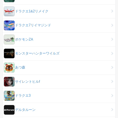
ドラクエ1&2リメイク
ドラクエ7リイマジンド
ポケモンZA
モンスターハンターワイルズ
あつ森
サイレントヒルf
ドラクエ3
デルタルーン