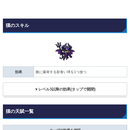
獏のスキル
効果
敵に爆発する影食い球を1つ放つ
▼レベル3以降の効果(タップで開閉)
獏の天賦一覧