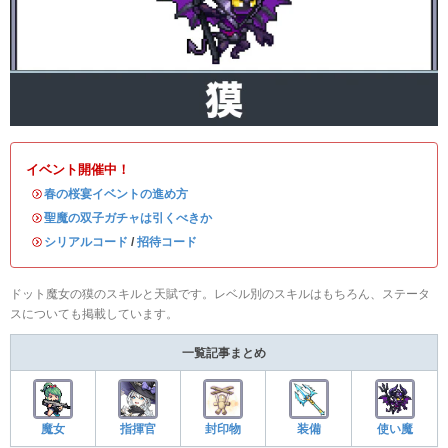
イベント開催中！
・
春の桜宴イベントの進め方
・
聖魔の双子ガチャは引くべきか
・
シリアルコード
/
招待コード
ドット魔女の獏のスキルと天賦です。レベル別のスキルはもちろん、ステータ
スについても掲載しています。
一覧記事まとめ
魔女
指揮官
封印物
装備
使い魔