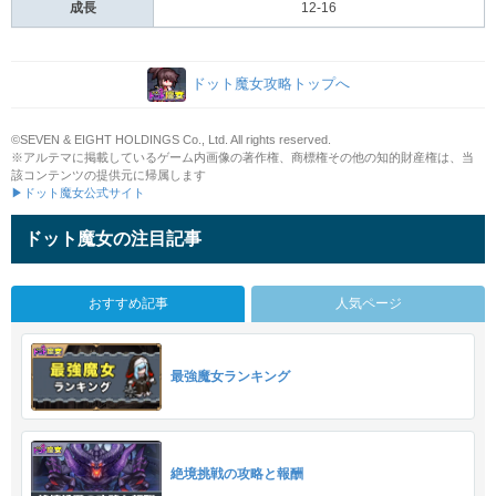
成長
12-16
ドット魔女攻略トップへ
©SEVEN & EIGHT HOLDINGS Co., Ltd. All rights reserved.
※アルテマに掲載しているゲーム内画像の著作権、商標権その他の知的財産権は、当
該コンテンツの提供元に帰属します
▶ドット魔女公式サイト
ドット魔女の注目記事
おすすめ記事
人気ページ
最強魔女ランキング
絶境挑戦の攻略と報酬