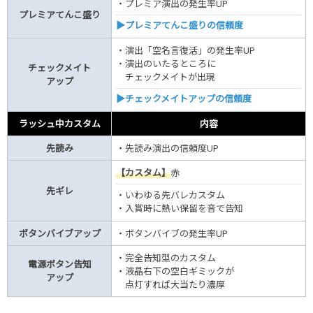
・プレミア演出の発生率UP
プレミアてんこ盛り
▶プレミアてんこ盛りの信頼度
・演出「空名言復活」の発生率UP
・演出のいたるところに
チェックメイト
チェックメイトが出現
アップ
▶チェックメイトアップの信頼度
ラッシュ中カスタム
内容
先読み
・先読み演出の信頼度UP
【カスタム】
赤
先ギレ
・いわゆる先バレカスタム
・入賞時に熱い保留を音で告知
ボタンバイブアップ
・ボタンバイブの発生率UP
・完全告知型のカスタム
電源ボタン告知
・液晶右下の空白ギミックが
アップ
点灯すれば大当たり濃厚