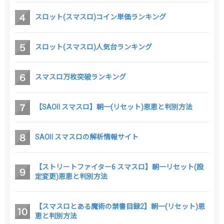
スロット(スマスロ)コイン単価ランキング
スロット(スマスロ)人気台ランキング
スマスロ万枚突破ランキング
【SAOⅡ スマスロ】朝一(リセット)恩恵と判別方法
SAOⅡ スマスロの解析情報サイト
【ストリートファイター6 スマスロ】朝一リセット(設
定変更)恩恵と判別方法
【スマスロとある魔術の禁書目録2】朝一(リセット)恩
恵と判別方法