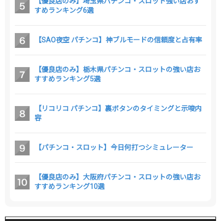
【優良店のみ】埼玉県パチンコ・スロット強い店おす
すめランキング6選
【SAO夜空 パチンコ】神ブルモードの信頼度と占有率
【優良店のみ】栃木県パチンコ・スロットの強い店お
すすめランキング5選
【リコリコ パチンコ】裏ボタンのタイミングと示唆内
容
【パチンコ・スロット】今日何打つシミュレーター
【優良店のみ】大阪府パチンコ・スロットの強い店お
すすめランキング10選