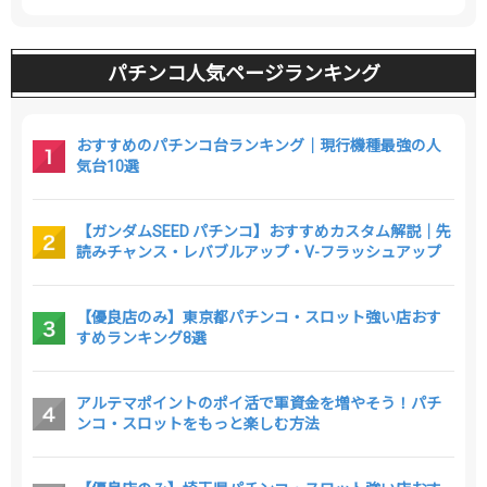
パチンコ人気ページランキング
おすすめのパチンコ台ランキング｜現行機種最強の人
気台10選
【ガンダムSEED パチンコ】おすすめカスタム解説｜先
読みチャンス・レバブルアップ・V-フラッシュアップ
【優良店のみ】東京都パチンコ・スロット強い店おす
すめランキング8選
アルテマポイントのポイ活で軍資金を増やそう！パチ
ンコ・スロットをもっと楽しむ方法