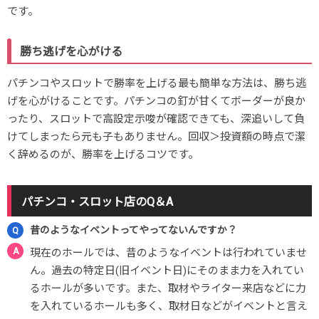
です。
勝ち逃げを心がける
パチンコやスロットで勝率を上げる最も簡単な方法は、勝ち逃
げを心がけることです。パチンコの釘が甘くてボーダーが良か
ったり、スロットで高設定示唆が確認できても、深追いして負
けてしまったら元も子もありません。回収＞投資額の時点で潔
く辞めるのが、勝率を上げるコツです。
パチンコ・スロット店のQ＆A
昔のようなイベントってやってないんですか？
現在のホールでは、昔のようなイベントは行われていませ
ん。過去の特定日(旧イベント日)にそのまま力を入れてい
るホールが多いです。また、取材やライター来店などに力
を入れているホールも多く、取材日などがイベントと言え