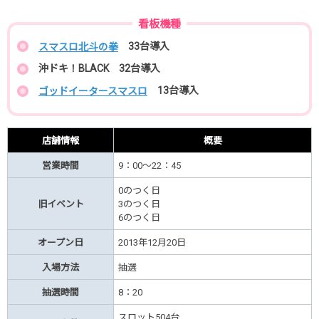
看板機種
33
台導入
スマスロ北斗の拳
沖ドキ！BLACK 32台導入
13
台導入
ゴッドイータースマスロ
店舗情報
概要
営業時間
9：00～22：45
0のつく日
旧イベント
3のつく日
6のつく日
オープン日
2013年12月20日
入場方法
抽選
抽選時間
8：20
スロット504台