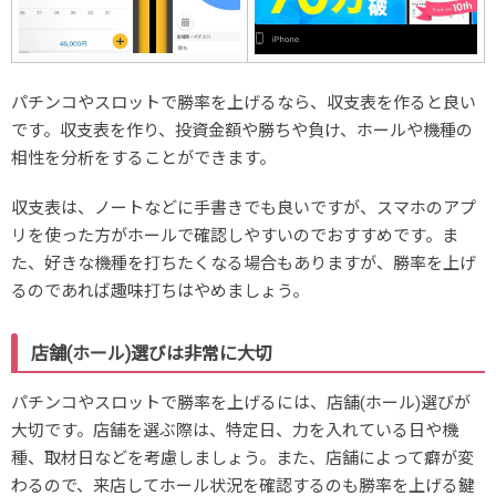
パチンコやスロットで勝率を上げるなら、収支表を作ると良い
です。収支表を作り、投資金額や勝ちや負け、ホールや機種の
相性を分析をすることができます。
収支表は、ノートなどに手書きでも良いですが、スマホのアプ
リを使った方がホールで確認しやすいのでおすすめです。ま
た、好きな機種を打ちたくなる場合もありますが、勝率を上げ
るのであれば趣味打ちはやめましょう。
店舗(ホール)選びは非常に大切
パチンコやスロットで勝率を上げるには、店舗(ホール)選びが
大切です。店舗を選ぶ際は、特定日、力を入れている日や機
種、取材日などを考慮しましょう。また、店舗によって癖が変
わるので、来店してホール状況を確認するのも勝率を上げる鍵