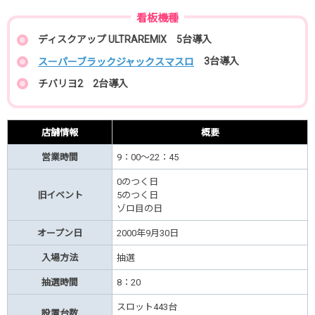
看板機種
ディスクアップ ULTRAREMIX 5台導入
3
台導入
スーパーブラックジャックスマスロ
チバリヨ2 2
台導入
店舗情報
概要
営業時間
9：00～22：45
0のつく日
旧イベント
5のつく日
ゾロ目の日
オープン日
2000年9月30日
入場方法
抽選
抽選時間
8：20
スロット443台
設置台数