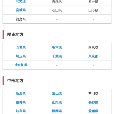
北海道
青森県
岩手県
宮城県
秋田県
山形県
福島県
-
-
関東地方
茨城県
栃木県
群馬県
埼玉県
千葉県
東京都
神奈川県
-
-
中部地方
新潟県
富山県
石川県
福井県
山梨県
長野県
岐阜県
静岡県
愛知県