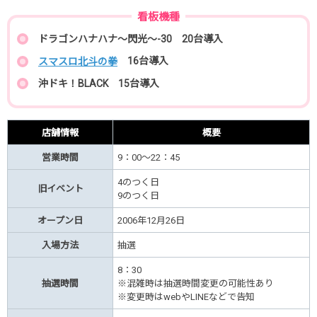
看板機種
ドラゴンハナハナ～閃光～-30 20
台導入
16
台導入
スマスロ北斗の拳
沖ドキ！BLACK 15台導入
店舗情報
概要
営業時間
9：00～22：45
4のつく日
旧イベント
9のつく日
オープン日
2006年12月26日
入場方法
抽選
8：30
抽選時間
※混雑時は抽選時間変更の可能性あり
※変更時はwebやLINEなどで告知