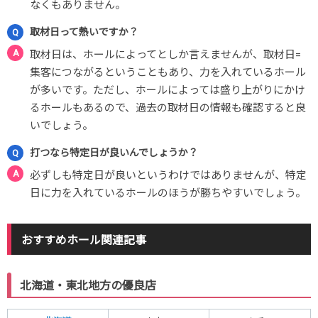
なくもありません。
取材日って熱いですか？
取材日は、ホールによってとしか言えませんが、取材日=
集客につながるということもあり、力を入れているホール
が多いです。ただし、ホールによっては盛り上がりにかけ
るホールもあるので、過去の取材日の情報も確認すると良
いでしょう。
打つなら特定日が良いんでしょうか？
必ずしも特定日が良いというわけではありませんが、特定
日に力を入れているホールのほうが勝ちやすいでしょう。
おすすめホール関連記事
北海道・東北地方の優良店