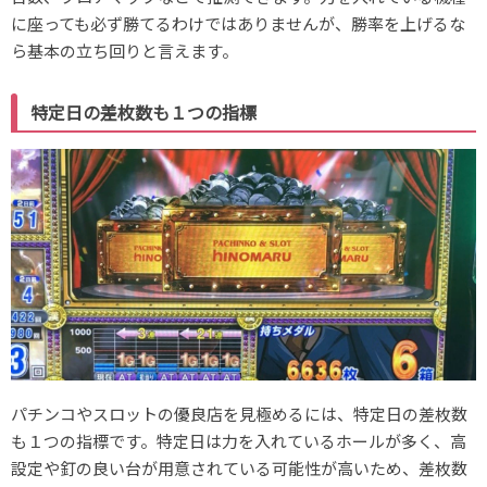
に座っても必ず勝てるわけではありませんが、勝率を上げるな
ら基本の立ち回りと言えます。
特定日の差枚数も１つの指標
パチンコやスロットの優良店を見極めるには、特定日の差枚数
も１つの指標です。特定日は力を入れているホールが多く、高
設定や釘の良い台が用意されている可能性が高いため、差枚数