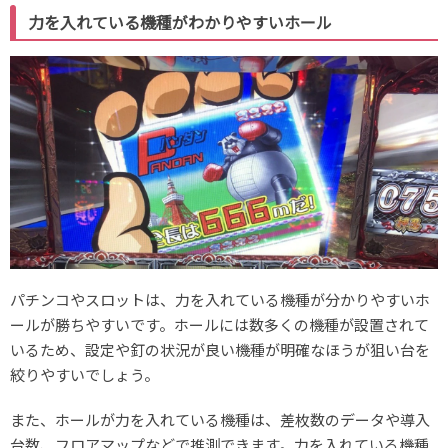
力を入れている機種がわかりやすいホール
パチンコやスロットは、力を入れている機種が分かりやすいホ
ールが勝ちやすいです。ホールには数多くの機種が設置されて
いるため、設定や釘の状況が良い機種が明確なほうが狙い台を
絞りやすいでしょう。
また、ホールが力を入れている機種は、差枚数のデータや導入
台数、フロアマップなどで推測できます。力を入れている機種