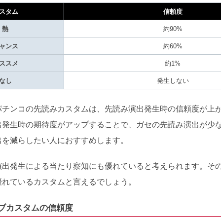
スタム
信頼度
熱
約90%
ャンス
約60%
ススメ
約1%
なし
発生しない
パチンコの先読みカスタムは、先読み演出発生時の信頼度が上
出発生時の期待度がアップすることで、ガセの先読み演出が少
出を減らしたい人におすすめします。
演出発生による当たり察知にも優れていると考えられます。そ
優れているカスタムと言えるでしょう。
ブカスタムの信頼度