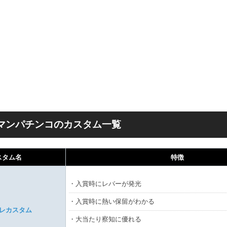
マンパチンコのカスタム一覧
スタム名
特徴
・入賞時にレバーが発光
・入賞時に熱い保留がわかる
レカスタム
・大当たり察知に優れる