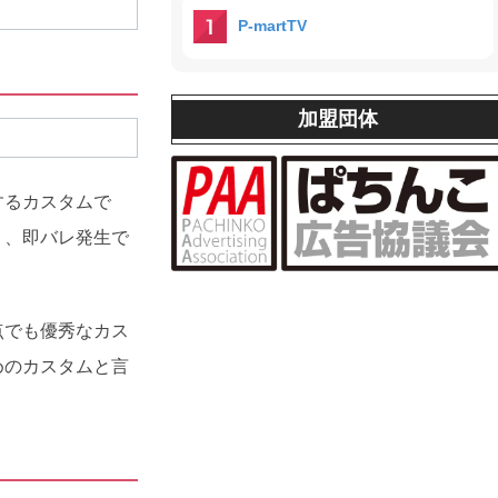
P-martTV
加盟団体
するカスタムで
り、即バレ発生で
点でも優秀なカス
めのカスタムと言