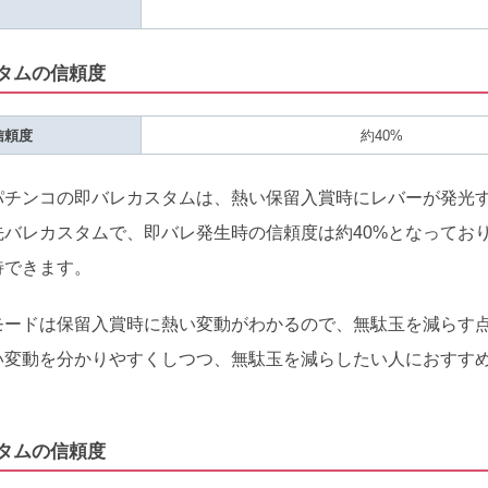
タムの信頼度
信頼度
約40%
パチンコの即バレカスタムは、熱い保留入賞時にレバーが発光
先バレカスタムで、即バレ発生時の信頼度は約40%となってお
待できます。
モードは保留入賞時に熱い変動がわかるので、無駄玉を減らす
い変動を分かりやすくしつつ、無駄玉を減らしたい人におすす
。
タムの信頼度