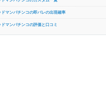
ッドマンパチンコのカスタム一覧
ッドマンパチンコの即バレの出現確率
ッドマンパチンコの評価と口コミ