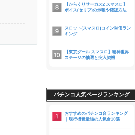
【からくりサーカス2 スマスロ】
ボイス(セリフ)の示唆や確認方法
スロット(スマスロ)コイン単価ラン
キング
【東京グール スマスロ】精神世界
ステージの抽選と突入契機
パチンコ人気ページランキング
おすすめのパチンコ台ランキング
｜現行機種最強の人気台10選