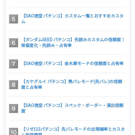
【SAO夜空 パチンコ】カスタム一覧とおすすめカスタ
ム
【ガンダムSEED パチンコ】先読みカスタムの信頼度｜
保留変化・先読み・占有率
【SAO夜空 パチンコ】金木犀モードの信頼度と占有率
【カケグルイ パチンコ】熱バレモード(先バレ)の信頼
度と占有率
【SAO夜空 パチンコ】スペック・ボーダー・演出信頼
度
【リゼロ2パチンコ】先バレモードの出現確率とカスタ
ム別信頼度