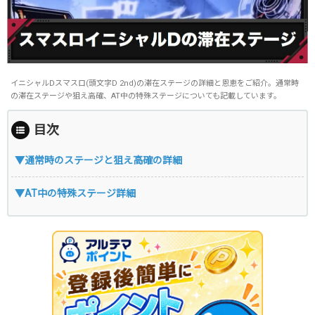
イニシャルDスマスロ(
頭文字D 2nd)
の滞在ステージの詳細と恩恵をご紹介。通常時
の滞在ステージや狙え高確、AT中の特殊ステージについても記載しています。
目次
▼通常時のステージと狙え高確の詳細
▼AT中の特殊ステージ詳細