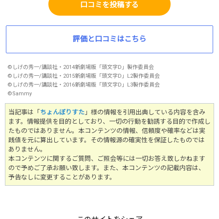
口コミを投稿する
評価と口コミはこちら
©しげの秀一/講談社・2014新劇場版「頭文字D」製作委員会
©しげの秀一/講談社・2015新劇場版「頭文字D」L2製作委員会
©しげの秀一/講談社・2016新劇場版「頭文字D」L3製作委員会
©Sammy
当記事は「
ちょんぼりすた
」様の情報を引用出典している内容を含み
ます。情報提供を目的としており、一切の行動を勧誘する目的で作成し
たものではありません。
本コンテンツの情報、信頼度や確率などは実
践値を元に算出しています。その情報源の確実性を保証したものでは
ありません。
本コンテンツに関するご質問、ご照会等には一切お答え致しかねます
ので予めご了承お願い致します。また、本コンテンツの記載内容は、
予告なしに変更することがあります。