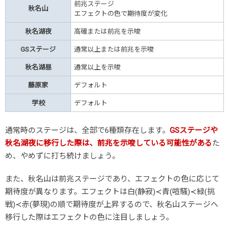
前兆ステージ
秋名山
エフェクトの色で期待度が変化
秋名湖夜
高確または前兆を示唆
GSステージ
通常以上または前兆を示唆
秋名湖昼
通常以上を示唆
藤原家
デフォルト
学校
デフォルト
通常時のステージは、全部で6種類存在します。
GSステージや
秋名湖夜に移行した際は、前兆を示唆している可能性がある
た
め、やめずに打ち続けましょう。
また、秋名山は前兆ステージであり、エフェクトの色に応じて
期待度が異なります。エフェクトは白(静寂)≺青(喧騒)≺緑(挑
戦)≺赤(夢現)の順で期待度が上昇するので、秋名山ステージへ
移行した際はエフェクトの色に注目しましょう。