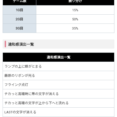
ゲーム数
振り分け
1G目
15%
2G目
50%
3G目
35%
違和感演出一覧
違和感演出一覧
ランプの上に蝶がとまる
藤原のリボンが光る
フライング点灯
チカっと高確時に帯の文字が消える
チカっと高確の文字が上から下へと流れる
LASTの文字が消える