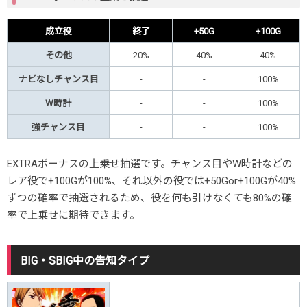
成立役
終了
+50G
+100G
その他
20%
40%
40%
ナビなしチャンス目
-
-
100%
W時計
-
-
100%
強チャンス目
-
-
100%
EXTRAボーナスの上乗せ抽選です。チャンス目やW時計などの
レア役で+100Gが100%、それ以外の役では+50Gor+100Gが40%
ずつの確率で抽選されるため、役を何も引けなくても80%の確
率で上乗せに期待できます。
BIG・SBIG中の告知タイプ