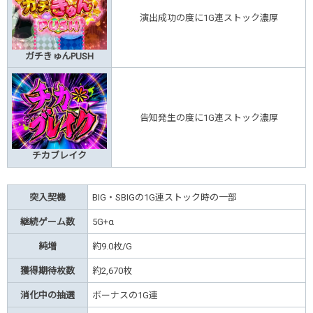
演出成功の度に1G連ストック濃厚
ガチきゅんPUSH
告知発生の度に1G連ストック濃厚
チカブレイク
突入契機
BIG・SBIGの1G連ストック時の一部
継続ゲーム数
5G+α
純増
約9.0枚/G
獲得期待枚数
約2,670枚
消化中の抽選
ボーナスの1G連