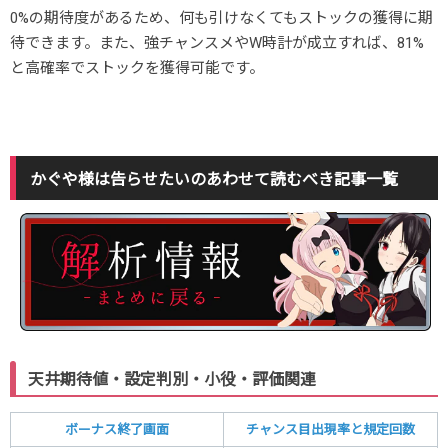
0%の期待度があるため、何も引けなくてもストックの獲得に期
待できます。また、強チャンスメやW時計が成立すれば、81%
と高確率でストックを獲得可能です。
かぐや様は告らせたいのあわせて読むべき記事一覧
天井期待値・設定判別・小役・評価関連
ボーナス終了画面
チャンス目出現率と規定回数