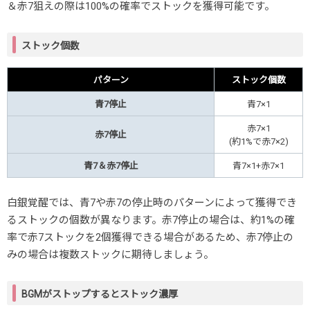
＆赤7狙えの際は100%の確率でストックを獲得可能です。
ストック個数
パターン
ストック個数
青7停止
青7×1
赤7×1
赤7停止
(約1%で赤7×2)
青7＆赤7停止
青7×1+赤7×1
白銀覚醒では、青7や赤7の停止時のパターンによって獲得でき
るストックの個数が異なります。赤7停止の場合は、約1%の確
率で赤7ストックを2個獲得できる場合があるため、赤7停止の
みの場合は複数ストックに期待しましょう。
BGMがストップするとストック濃厚