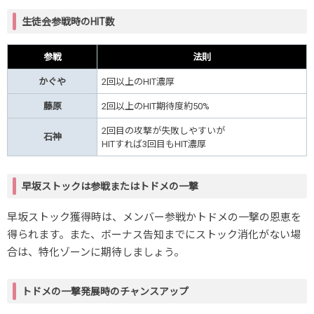
生徒会参戦時のHIT数
参戦
法則
かぐや
2回以上のHIT濃厚
藤原
2回以上のHIT期待度約50%
2回目の攻撃が失敗しやすいが
石神
HITすれば3回目もHIT濃厚
早坂ストックは参戦またはトドメの一撃
早坂ストック獲得時は、メンバー参戦かトドメの一撃の恩恵を
得られます。また、ボーナス告知までにストック消化がない場
合は、特化ゾーンに期待しましょう。
トドメの一撃発展時のチャンスアップ