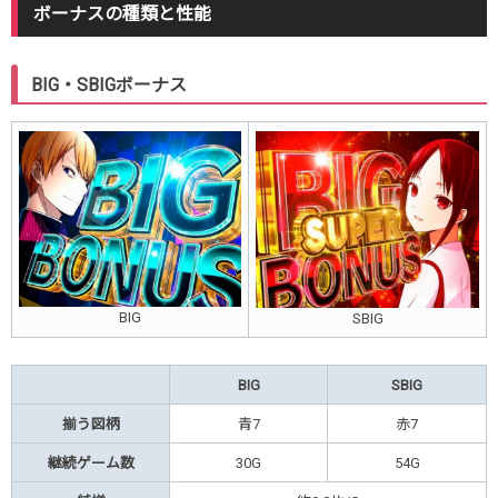
ボーナスの種類と性能
BIG・SBIGボーナス
BIG
SBIG
BIG
SBIG
揃う図柄
青7
赤7
継続ゲーム数
30G
54G