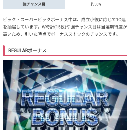
強チャンス目
約50%
ビック・スーパービックボーナス中は、成立小役に応じて1G連
を抽選しています。W時計(15枚)や強チャンス目は当選期待度が
高いため、引いた時点でボーナスストックのチャンスです。
REGULARボーナス