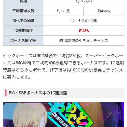
純増
約9.0枚/G
平均獲得枚数
約270枚
約490枚
消化中の抽選
ボーナスの1G連
1G連期待度
約45%
ボーナス終了後
約100G間の引き戻しチャンス
ビックボーナスは30G継続で平均約270枚、スーパービックボー
ナスは54G継続で平均約490枚獲得できるボーナスです。1G連期
待度はどちらも45％で、終了後は約100G間の引き戻しチャンス
に突入します。
BIG・SBBボーナス中の1G連抽選