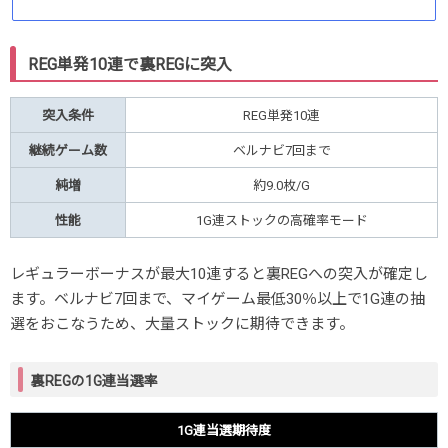
REG単発10連で裏REGに突入
突入条件
REG単発10連
継続ゲーム数
ベルナビ7回まで
純増
約9.0枚/G
性能
1G連ストックの高確率モード
レギュラーボーナスが最大10連すると裏REGへの突入が確定し
ます。ベルナビ7回まで、マイゲーム最低30％以上で1G連の抽
選をおこなうため、大量ストックに期待できます。
裏REGの1G連当選率
1G連当選期待度