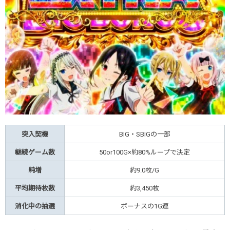
突入契機
BIG・SBIGの一部
継続ゲーム数
50or100G×約80%ループで決定
純増
約9.0枚/G
平均期待枚数
約3,450枚
消化中の抽選
ボーナスの1G連