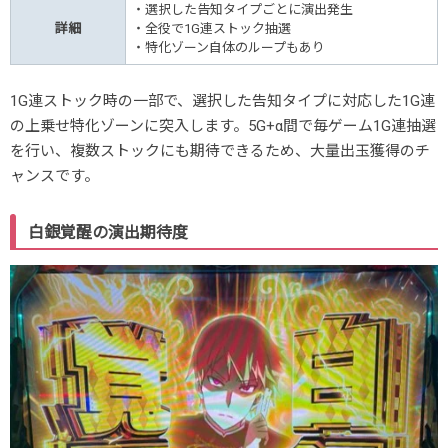
・選択した告知タイプごとに演出発生
詳細
・全役で1G連ストック抽選
・特化ゾーン自体のループもあり
1G連ストック時の一部で、選択した告知タイプに対応した1G連
の上乗せ特化ゾーンに突入します。5G+α間で毎ゲーム1G連抽選
を行い、複数ストックにも期待できるため、大量出玉獲得のチ
ャンスです。
白銀覚醒の演出期待度