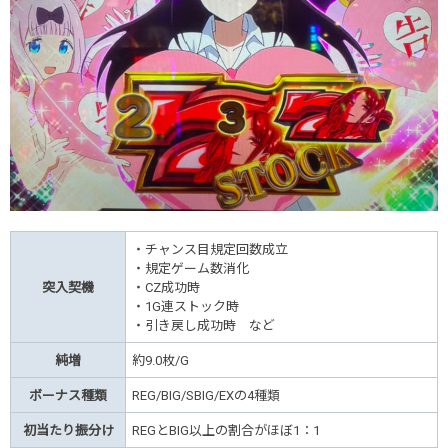
・チャンス目規定回数成立
・規定ゲーム数消化
突入契機
・CZ成功時
・1G連ストック時
・引き戻し成功時 など
純増
約9.0枚/G
ボーナス種類
REG/BIG/SBIG/EXの4種類
初当たり振分け
REGとBIG以上の割合がほぼ1：1