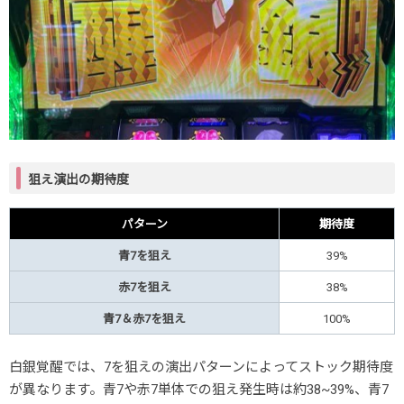
狙え演出の期待度
パターン
期待度
青7を狙え
39%
赤7を狙え
38%
青7＆赤7を狙え
100%
白銀覚醒では、7を狙えの演出パターンによってストック期待度
が異なります。青7や赤7単体での狙え発生時は約38~39%、青7