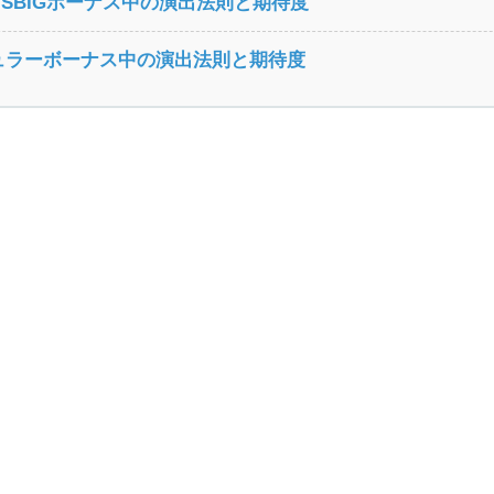
・SBIGボーナス中の演出法則と期待度
ュラーボーナス中の演出法則と期待度