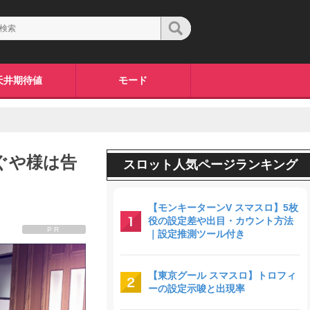
天井期待値
モード
ぐや様は告
スロット人気ページランキング
【モンキーターンV スマスロ】5枚
役の設定差や出目・カウント方法
PR
｜設定推測ツール付き
【東京グール スマスロ】トロフィ
ーの設定示唆と出現率