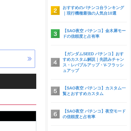
おすすめのパチンコ台ランキング
｜現行機種最強の人気台10選
【SAO夜空 パチンコ】金木犀モー
ドの信頼度と占有率
【ガンダムSEED パチンコ】おす
すめカスタム解説｜先読みチャン
ス・レバブルアップ・V-フラッシ
ュアップ
【SAO夜空 パチンコ】カスタム一
覧とおすすめカスタム
【SAO夜空 パチンコ】夜空モード
の信頼度と占有率