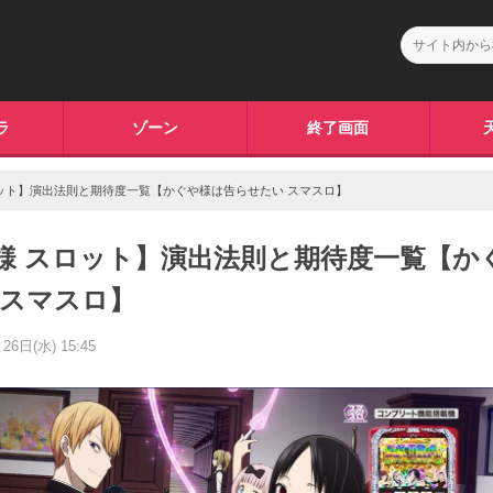
ラ
ゾーン
終了画面
ット】演出法則と期待度一覧【かぐや様は告らせたい スマスロ】
様 スロット】演出法則と期待度一覧【か
 スマスロ】
6日(水) 15:45