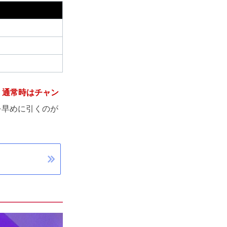
。
通常時はチャン
を早めに引くのが