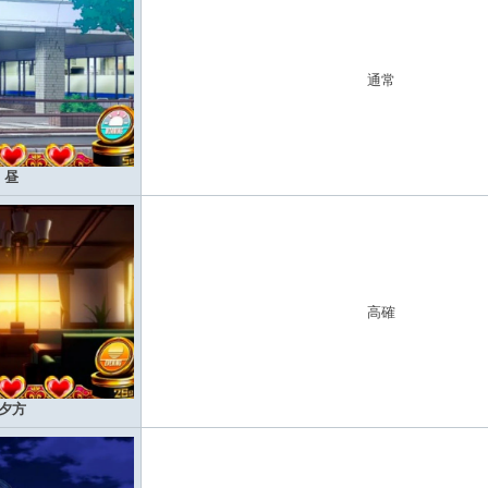
通常
昼
高確
夕方