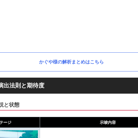
かぐや様の解析まとめはこちら
演出法則と期待度
説と状態
テージ
示唆内容