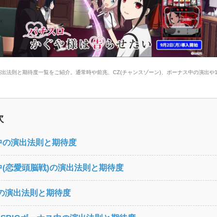
出法則と期待度一覧をご紹介。通常時や前兆、CZ(チャンスゾーン)、ボーナス中の演出や
次
中の演出法則と期待度
中(恋愛頭脳戦)の演出法則と期待度
中の演出法則と期待度