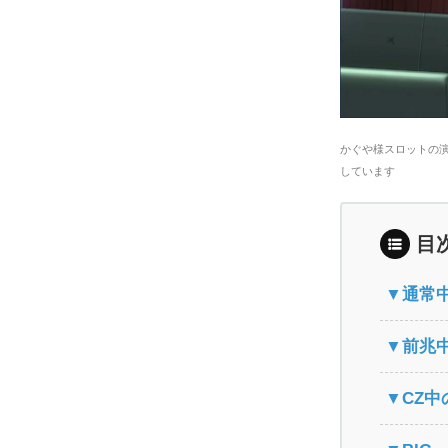
かぐや様スロットの演
しています
目
▼通常
▼前兆
▼CZ