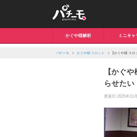
かぐや様解析
ミニキャ
パチーモ
かぐや様 スロット
【かぐや様 スロ
【かぐや
らせたい
更新日:2025年11月2