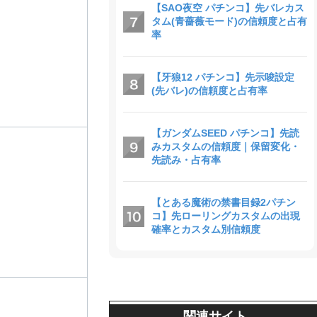
【SAO夜空 パチンコ】先バレカス
タム(青薔薇モード)の信頼度と占有
率
【牙狼12 パチンコ】先示唆設定
(先バレ)の信頼度と占有率
【ガンダムSEED パチンコ】先読
みカスタムの信頼度｜保留変化・
先読み・占有率
【とある魔術の禁書目録2パチン
コ】先ローリングカスタムの出現
確率とカスタム別信頼度
関連サイト