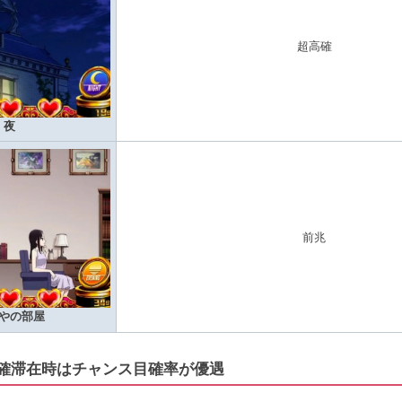
超高確
夜
前兆
やの部屋
確滞在時はチャンス目確率が優遇