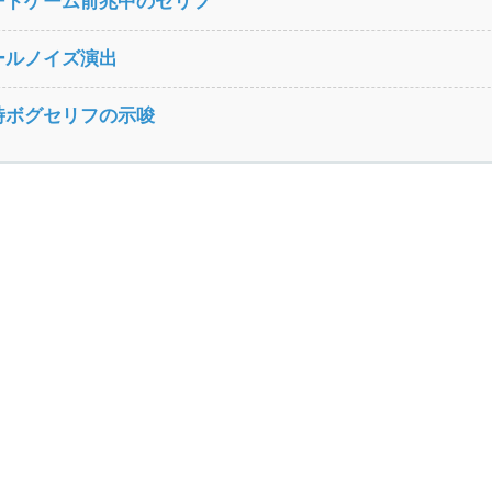
ードゲーム前兆中のセリフ
ールノイズ演出
時ボグセリフの示唆