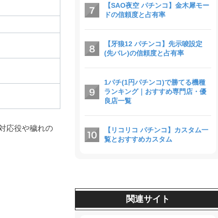
【SAO夜空 パチンコ】金木犀モー
ドの信頼度と占有率
【牙狼12 パチンコ】先示唆設定
(先バレ)の信頼度と占有率
1パチ(1円パチンコ)で勝てる機種
ランキング｜おすすめ専門店・優
良店一覧
対応役や穢れの
【リコリコ パチンコ】カスタム一
覧とおすすめカスタム
関連サイト