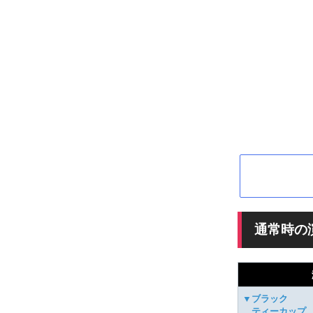
通常時の
▼ブラック
ティーカップ