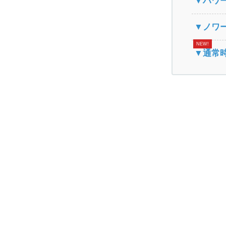
▼ハワ
▼ノワ
▼通常