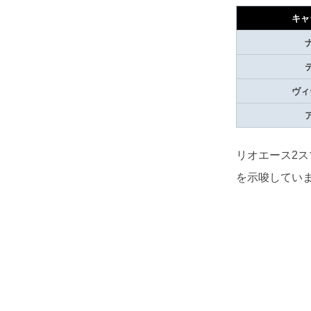
キャ
ヴィ
リオエース2
を示唆してい