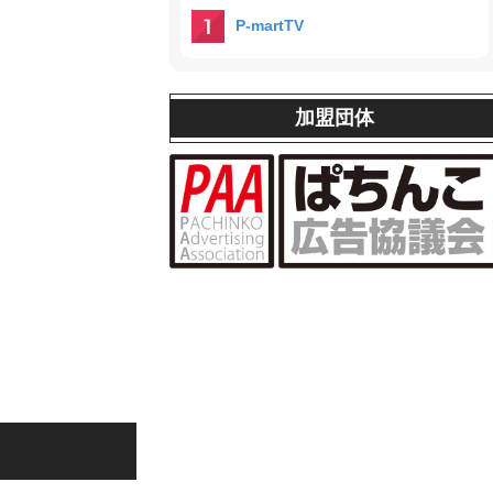
P-martTV
加盟団体