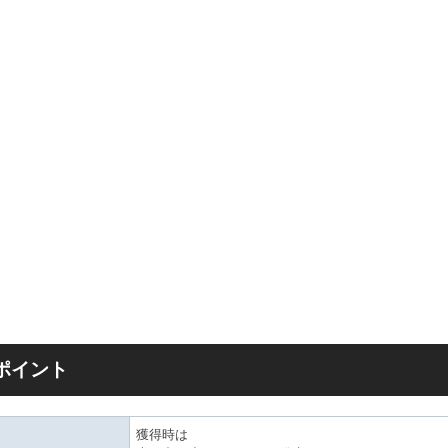
ポイント
獲得時は