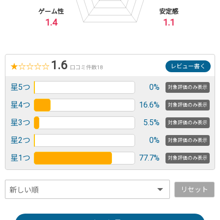
ゲーム性
安定感
1.4
1.1
1.6
★
☆
☆
☆
☆
レビュー書く
口コミ件数18
星5つ
0%
対象評価のみ表示
星4つ
16.6%
対象評価のみ表示
星3つ
5.5%
対象評価のみ表示
星2つ
0%
対象評価のみ表示
星1つ
77.7%
対象評価のみ表示
リセット