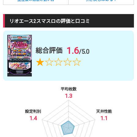
リオエース2スマスロの評価と口コミ
1.6
総合評価
/5.0
★
☆
☆
☆
☆
平均枚数
1.3
設定判別
天井性能
1.4
1.1