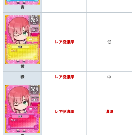
青
レア役濃厚
低
黄
緑
レア役濃厚
中
レア役濃厚
濃厚