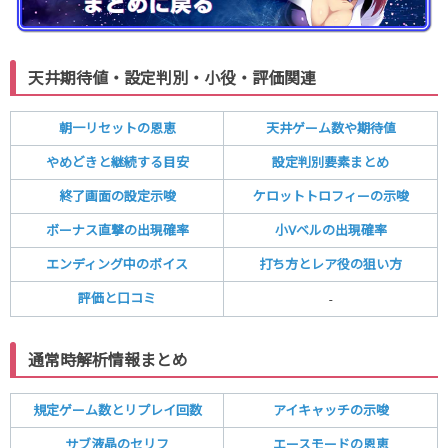
天井期待値・設定判別・小役・評価関連
朝一リセットの恩恵
天井ゲーム数や期待値
やめどきと継続する目安
設定判別要素まとめ
終了画面の設定示唆
ケロットトロフィーの示唆
ボーナス直撃の出現確率
小Vベルの出現確率
エンディング中のボイス
打ち方とレア役の狙い方
評価と口コミ
-
通常時解析情報まとめ
規定ゲーム数とリプレイ回数
アイキャッチの示唆
サブ液晶のセリフ
エースモードの恩恵