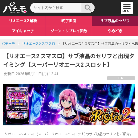
リオエース2 解析
終了画面
サブ液晶のセリフ
アイキャッチ
ゾーン・リプレイ回数
やめどき
リール枠エフェクト
ED中のボイス
上位後の恩恵
天井・期待値
トロフィー
裏ボタン
ボーナス
Vベルハッキング
ノワールルーム
設定差まとめ
エースモード
上位CZ
上位AT
穢れ
ステートハッキング
CZハワードゲーム
ロングフリーズ
朝一リセット
エンディング
直撃確率
小Vベル
パチーモ
リオエース2 スマスロ
【リオエース2 スマスロ】サブ液晶のセリフと出
【リオエース2 スマスロ】サブ液晶のセリフと出現タ
イミング【スーパーリオエース2 スロット】
更新日:2026年5月11日(月) 12:41
PR
リオエース2スマスロ(スーパーリオエース2 スロット)のサブ液晶のセリフをご紹介。