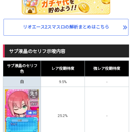
リオエース2スマスロの解析まとめはこちら
サブ液晶のセリフ示唆内容
サブ液晶のセリフ
レア役期待度
強レア役期待度
色
白
9.5%
-
25.2%
-