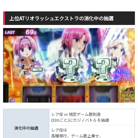
上位ATリオラッシュエクストラの消化中の抽選
レア役 or 規定ゲーム数到達
(33Gごと)にカジノバトルを抽選
消化中の抽選
レア役は
高確移行、ゲーム数上乗せ、