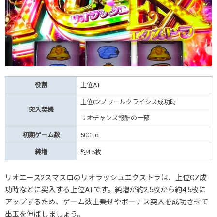
役割
上位AT
上位CZノワールクライシス成功時
突入契機
リオチャンス報酬の一部
初期ゲーム数
50G+α
純増
約4.5枚
リオエース2スマスロのリオラッシュエクストラは、上位CZ成
功時などに突入する上位ATです。純増が約2.5枚から約4.5枚に
アップするため、ゲーム数上乗せやボーナス突入を成功させて
出玉を伸ばしましょう。