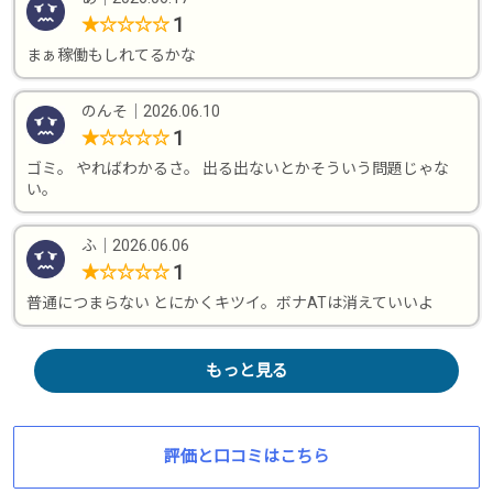
1
★
☆
☆
☆
☆
まぁ稼働もしれてるかな
のんそ
｜
2026.06.10
1
★
☆
☆
☆
☆
ゴミ。 やればわかるさ。 出る出ないとかそういう問題じゃな
い。
ふ
｜
2026.06.06
1
★
☆
☆
☆
☆
普通につまらない とにかくキツイ。ボナATは消えていいよ
もっと見る
評価と口コミはこちら