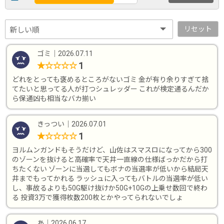
リセット
ゴミ
｜
2026.07.11
1
★
☆
☆
☆
☆
どれをとっても褒めるところがないゴミ 金が有り余りすぎて捨
てたいと思ってる人が打つシュレッダー これが検定通るんだか
ら保通凶も相当なバカ揃い
きっつい
｜
2026.07.01
1
★
☆
☆
☆
☆
ヨルムンガンドもそうだけど、山佐はスマスロになってから300
のゾーンを抜けると高確率で天井一直線の仕様ばっかだから打
ちたくない ゾーンに当選してもボナの当選率が低いから結局天
井までもってかれる ラッシュに入ってもバトルの当選率が低い
し、事故るよりも50G駆け抜けか50G+10Gの上乗せ数回で終わ
る 投資3万で獲得枚数200枚とかやってられないでしょ
あ
｜
2026.06.17