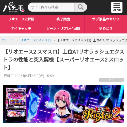
リオエース2 解析
終了画面
サブ液晶のセリフ
アイキャッチ
ゾーン・リプレイ回数
やめどき
リール枠エフェクト
ED中のボイス
上位後の恩恵
天井・期待値
トロフィー
裏ボタン
ボーナス
Vベルハッキング
ノワールルーム
設定差まとめ
エースモード
上位CZ
上位AT
穢れ
ステートハッキング
CZハワードゲーム
ロングフリーズ
朝一リセット
エンディング
直撃確率
小Vベル
パチーモ
リオエース2 スマスロ
【リオエース2 スマスロ】上位ATリオラッシュエ
【リオエース2 スマスロ】上位ATリオラッシュエクス
トラの性能と突入契機【スーパーリオエース2 スロッ
ト】
更新日:2026年5月22日(金) 15:59
PR