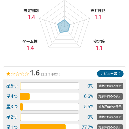
設定判別
天井性能
1.4
1.1
ゲーム性
安定感
1.4
1.1
1.6
★
☆
☆
☆
☆
レビュー書く
口コミ件数18
星5つ
0%
対象評価のみ表示
星4つ
16.6%
対象評価のみ表示
星3つ
5.5%
対象評価のみ表示
星2つ
0%
対象評価のみ表示
星1つ
77.7%
対象評価のみ表示