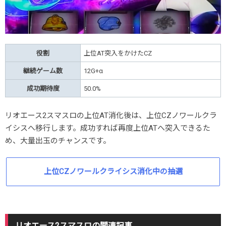
役割
上位AT突入をかけたCZ
継続ゲーム数
12G+α
成功期待度
50.0%
リオエース2スマスロの上位AT消化後は、上位CZノワールクラ
イシスへ移行します。成功すれば再度上位ATへ突入できるた
め、大量出玉のチャンスです。
上位CZノワールクライシス消化中の抽選
リオエース2スマスロの関連記事