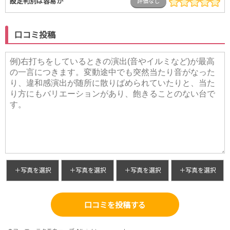
設定判別は容易か
評価なし
口コミ投稿
＋写真を選択
＋写真を選択
＋写真を選択
＋写真を選択
口コミを投稿する