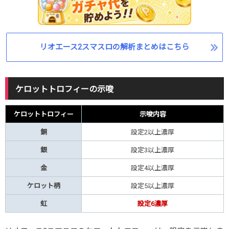
リオエース2スマスロの解析まとめはこちら
ケロットトロフィーの示唆
ケロットトロフィー
示唆内容
銅
設定2以上濃厚
銀
設定3以上濃厚
金
設定4以上濃厚
ケロット柄
設定5以上濃厚
虹
設定6濃厚