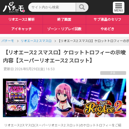
リオエース2 解析
終了画面
サブ液晶のセリフ
アイキャッチ
ゾーン・リプレイ回数
やめどき
リール枠エフェクト
ED中のボイス
上位後の恩恵
天井・期待値
トロフィー
裏ボタン
ボーナス
Vベルハッキング
ノワールルーム
設定差まとめ
エースモード
上位CZ
上位AT
穢れ
ステートハッキング
CZハワードゲーム
ロングフリーズ
朝一リセット
エンディング
直撃確率
小Vベル
パチーモ
リオエース2 スマスロ
【リオエース2 スマスロ】ケロットトロフィーの示
【リオエース2 スマスロ】ケロットトロフィーの示唆
内容【スーパーリオエース2 スロット】
更新日:2026年5月29日(金) 16:53
PR
リオエース2スマスロ(スーパーリオエース2 スロット)のケロットトロフィーをご紹