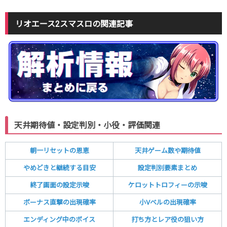
リオエース2スマスロの関連記事
天井期待値・設定判別・小役・評価関連
朝一リセットの恩恵
天井ゲーム数や期待値
やめどきと継続する目安
設定判別要素まとめ
終了画面の設定示唆
ケロットトロフィーの示唆
ボーナス直撃の出現確率
小Vベルの出現確率
エンディング中のボイス
打ち方とレア役の狙い方