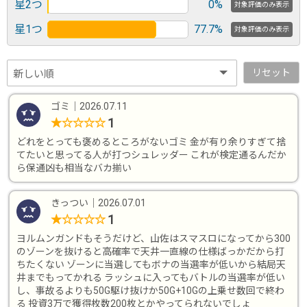
星2つ
0%
対象評価のみ表示
星1つ
77.7%
対象評価のみ表示
リセット
ゴミ
｜
2026.07.11
1
★
☆
☆
☆
☆
どれをとっても褒めるところがないゴミ 金が有り余りすぎて捨
てたいと思ってる人が打つシュレッダー これが検定通るんだか
ら保通凶も相当なバカ揃い
きっつい
｜
2026.07.01
1
★
☆
☆
☆
☆
ヨルムンガンドもそうだけど、山佐はスマスロになってから300
のゾーンを抜けると高確率で天井一直線の仕様ばっかだから打
ちたくない ゾーンに当選してもボナの当選率が低いから結局天
井までもってかれる ラッシュに入ってもバトルの当選率が低い
し、事故るよりも50G駆け抜けか50G+10Gの上乗せ数回で終わ
る 投資3万で獲得枚数200枚とかやってられないでしょ