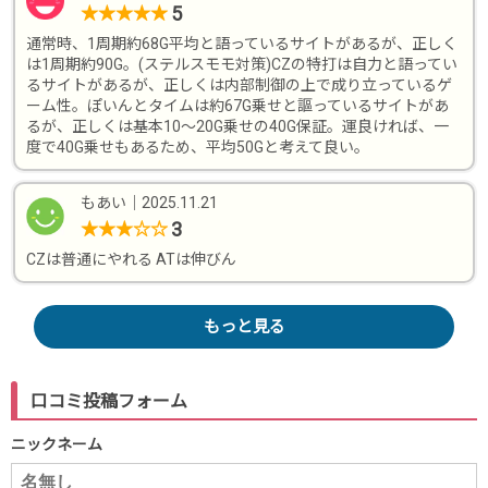
5
★
★
★
★
★
通常時、1周期約68G平均と語っているサイトがあるが、正しく
は1周期約90G。(ステルスモモ対策)CZの特打は自力と語ってい
るサイトがあるが、正しくは内部制御の上で成り立っているゲ
ーム性。ぽいんとタイムは約67G乗せと謳っているサイトがあ
るが、正しくは基本10〜20G乗せの40G保証。運良ければ、一
度で40G乗せもあるため、平均50Gと考えて良い。
もあい
｜
2025.11.21
3
★
★
★
☆
☆
CZは普通にやれる ATは伸びん
もっと見る
口コミ投稿フォーム
ニックネーム