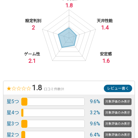
1.8
設定判別
天井性能
2
1.4
ゲーム性
安定感
2.1
1.6
1.8
★
☆
☆
☆
☆
レビュー書く
口コミ件数31
星5つ
9.6%
対象評価のみ表示
星4つ
3.2%
対象評価のみ表示
星3つ
9.6%
対象評価のみ表示
星2つ
6.4%
対象評価のみ表示