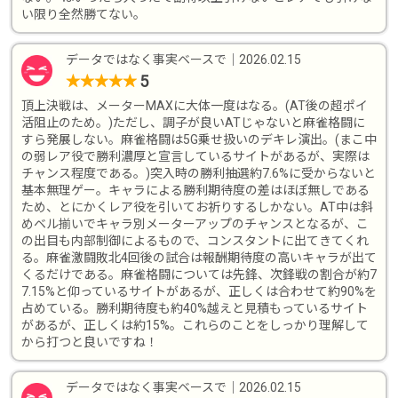
い限り全然勝てない。
データではなく事実ベースで
｜
2026.02.15
5
★
★
★
★
★
頂上決戦は、メーターMAXに大体一度はなる。(AT後の超ポイ
活阻止のため。)ただし、調子が良いATじゃないと麻雀格闘に
すら発展しない。麻雀格闘は5G乗せ扱いのデキレ演出。(まこ中
の弱レア役で勝利濃厚と宣言しているサイトがあるが、実際は
チャンス程度である。)突入時の勝利抽選約7.6%に受からないと
基本無理ゲー。キャラによる勝利期待度の差はほぼ無しである
ため、とにかくレア役を引いてお祈りするしかない。AT中は斜
めベル揃いでキャラ別メーターアップのチャンスとなるが、こ
の出目も内部制御によるもので、コンスタントに出てきてくれ
る。麻雀激闘敗北4回後の試合は報酬期待度の高いキャラが出て
くるだけである。麻雀格闘については先鋒、次鋒戦の割合が約7
7.15%と仰っているサイトがあるが、正しくは合わせて約90%を
占めている。勝利期待度も約40%越えと見積もっているサイト
があるが、正しくは約15%。これらのことをしっかり理解して
から打つと良いですね！
データではなく事実ベースで
｜
2026.02.15