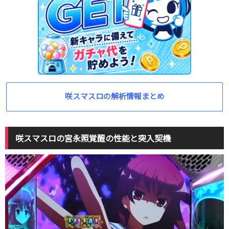
咲スマスロの解析情報まとめ
咲スマスロの宮永照覚醒の性能と突入契機