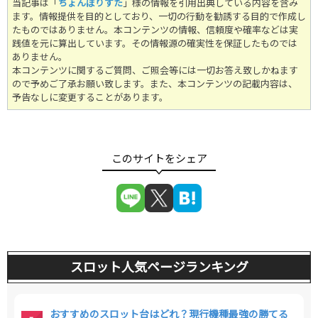
当記事は「
ちょんぼりすた
」様の情報を引用出典している内容を含み
ます。情報提供を目的としており、一切の行動を勧誘する目的で作成し
たものではありません。
本コンテンツの情報、信頼度や確率などは実
践値を元に算出しています。その情報源の確実性を保証したものでは
ありません。
本コンテンツに関するご質問、ご照会等には一切お答え致しかねます
ので予めご了承お願い致します。また、本コンテンツの記載内容は、
予告なしに変更することがあります。
スロット人気ページランキング
おすすめのスロット台はどれ？現行機種最強の勝てる