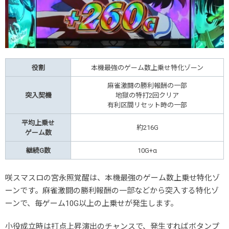
役割
本機最強のゲーム数上乗せ特化ゾーン
麻雀激闘の勝利報酬の一部
突入契機
地獄の特打2回クリア
有利区間リセット時の一部
平均上乗せ
約216G
ゲーム数
継続G数
10G+α
咲スマスロの宮永照覚醒は、本機最強のゲーム数上乗せ特化ゾ
ーンです。麻雀激闘の勝利報酬の一部などから突入する特化ゾ
ーンで、毎ゲーム10G以上の上乗せが発生します。
小役成立時は打点上昇演出のチャンスで、発生すればボタンプ