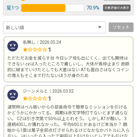
星1つ
70.9%
対象評価のみ表示
リセット
名無し
｜
2026.05.24
1
★
☆
☆
☆
☆
ただただお金を減らす台 今日レア役も出にくく、出ても期待は
できない czは入ったところで厳しいし、大体が青枠止まり 奇跡
的に緑までいけたとしても大差はない ATも面白さはなくコイン
の増えもそこまで打たないほうが身のため
ジーンメルと
｜
2026.03.02
1
★
☆
☆
☆
☆
通常時はベル揃いからの部長命令で簡単なミッションを引ける
かどうかにかかってる。 周期は赤文字特打でないとまず通らな
い。 CZは引き次第で50％以上とれそう。 しかしATが酷い。 3
連続40Gしか獲れなかった。 平均60Gとかあるけど本当か？ 開
始から1度は萬子全部点灯させられるけどなかなかバトルに入ら
ない。 はいったら入ったで副将以上引けないとレアでも引けな