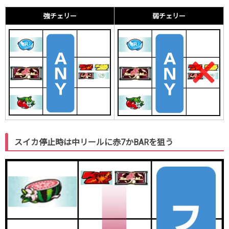
強チェリー
弱チェリー
スイカ停止時は中リールに赤7かBARを狙う