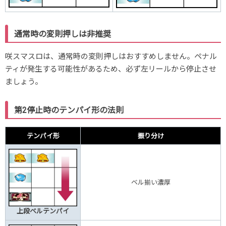
通常時の変則押しは非推奨
咲スマスロは、通常時の変則押しはおすすめしません。ペナル
ティが発生する可能性があるため、必ず左リールから停止させ
ましょう。
第2停止時のテンパイ形の法則
テンパイ形
振り分け
ベル揃い濃厚
上段ベルテンパイ