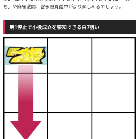
ち」や麻雀激闘、宮永照覚醒中がより楽しめるでしょう。
第1停止で小役成立を察知できる白7狙い