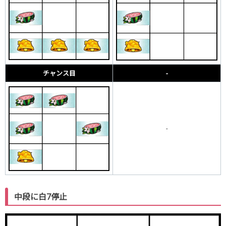
チャンス目
-
-
中段に白7停止