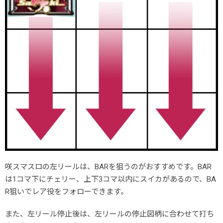
咲スマスロの左リールは、BARを狙うのがおすすめです。BAR
は1コマ下にチェリー、上下3コマ以内にスイカがあるので、BA
R狙いでレア役をフォローできます。
また、左リール停止後は、左リールの停止図柄に合わせて打ち