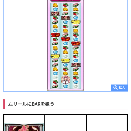
左リールにBARを狙う