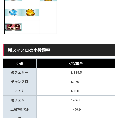
-
咲スマスロの小役確率
小役
小役確率
強チェリー
1/385.5
チャンス目
1/250.1
スイカ
1/100.1
弱チェリー
1/66.2
上段7枚ベル
1/99.9