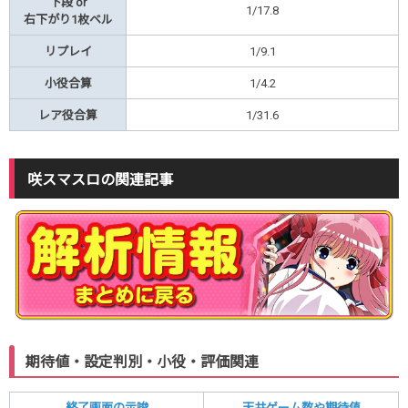
下段 or
1/17.8
右下がり1枚ベル
リプレイ
1/9.1
小役合算
1/4.2
レア役合算
1/31.6
咲スマスロの関連記事
期待値・設定判別・小役・評価関連
終了画面の示唆
天井ゲーム数や期待値