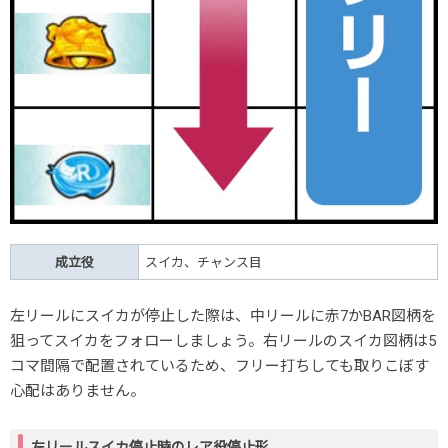
成立役
スイカ、チャンス目
左リールにスイカが停止した際は、中リールに赤7かBAR図柄を
狙ってスイカをフォローしましょう。右リールのスイカ図柄は5
コマ間隔で配置されているため、フリー打ちしても取りこぼす
心配はありません。
左リールスイカ停止時のレア役停止形