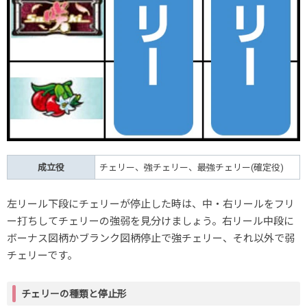
成立役
チェリー、強チェリー、最強チェリー(確定役)
左リール下段にチェリーが停止した時は、中・右リールをフリ
ー打ちしてチェリーの強弱を見分けましょう。右リール中段に
ボーナス図柄かブランク図柄停止で強チェリー、それ以外で弱
チェリーです。
チェリーの種類と停止形