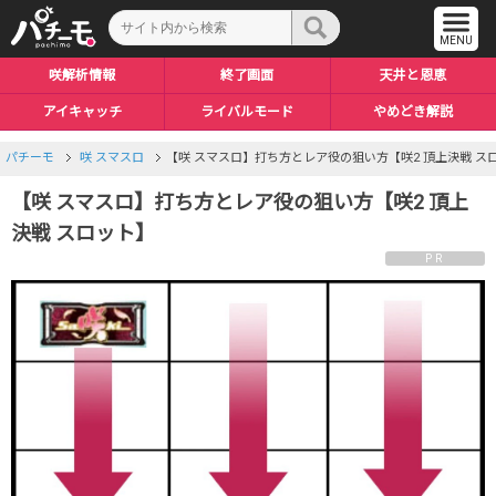
咲解析情報
終了画面
天井と恩恵
アイキャッチ
ライバルモード
やめどき解説
パチーモ
咲 スマスロ
【咲 スマスロ】打ち方とレア役の狙い方【咲2 頂上決戦 ス
【咲 スマスロ】打ち方とレア役の狙い方【咲2 頂上
決戦 スロット】
PR