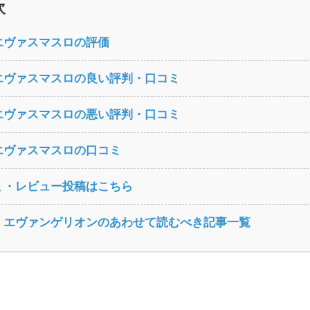
次
エヴァスマスロの評価
エヴァスマスロの良い評判・口コミ
エヴァスマスロの悪い評判・口コミ
エヴァスマスロの口コミ
ミ・レビュー投稿はこちら
・エヴァンゲリオンのあわせて読むべき記事一覧