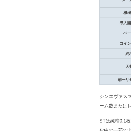
機械
導入開
ベー
コイン
純
天
朝一リ
シンエヴァスマス
ーム数または
STは純増0.
化中の一部で上