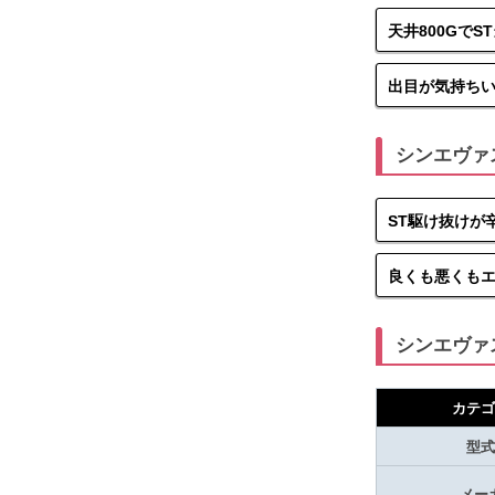
天井800GでS
出目が気持ち
シンエヴァ
ST駆け抜けが
良くも悪くも
シンエヴァ
カテゴ
型式
メー