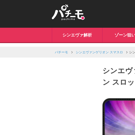
シンエヴァ解析
ゾーン狙
パチーモ
シンエヴァンゲリオン スマスロ
シ
シンエヴ
ン スロ