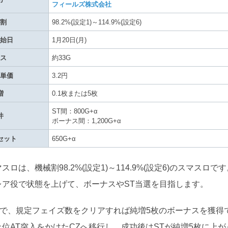
フィールズ株式会社
割
98.2%(設定1)～114.9%(設定6)
始日
1月20日(月)
ス
約33G
単価
3.2円
増
0.1枚または5枚
ST間：800G+α
井
ボーナス間：1,200G+α
セット
650G+α
ロは、機械割98.2%(設定1)～114.9%(設定6)のスマスロ
レア役で状態を上げて、ボーナスやST当選を目指します。
1枚で、規定フェイズ数をクリアすれば純増5枚のボーナスを獲得
位AT突入をかけたCZへ移行し、成功後はSTが純増5枚に上が