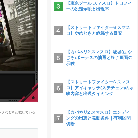
【東京グール スマスロ】トロフィ
ーの設定示唆と出現率
【ストリートファイター6 スマス
ロ】やめどきと継続する目安
【カバネリ2 スマスロ】駿城(はや
じろ)ボーナスの抽選と終了画面の
示唆
【ストリートファイター6 スマス
ロ】アイキャッチ(ステチェン)の示
唆内容と出現タイミング
【カバネリ2 スマスロ】エンディ
ックなどを記載している
ングの恩恵と発動条件｜有利区間
切断