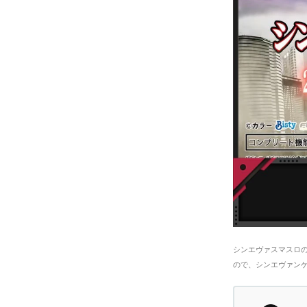
シンエヴァスマスロ
ので、シンエヴァン