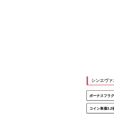
シンエヴァ
ボーナスフラ
コイン単価3.