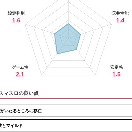
設定判別
天井性能
1.6
1.4
ゲーム性
安定感
2.1
1.5
スマスロの良い点
グがいたるところに存在
2枚とマイルド