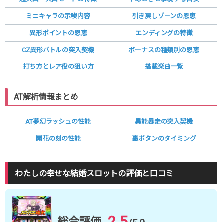
ミニキャラの示唆内容
引き戻しゾーンの恩恵
異形ポイントの恩恵
エンディングの特徴
CZ異形バトルの突入契機
ボーナスの種類別の恩恵
打ち方とレア役の狙い方
搭載楽曲一覧
AT解析情報まとめ
AT夢幻ラッシュの性能
異能暴走の突入契機
開花の刻の性能
裏ボタンのタイミング
わたしの幸せな結婚スロットの評価と口コミ
2.5
総合評価