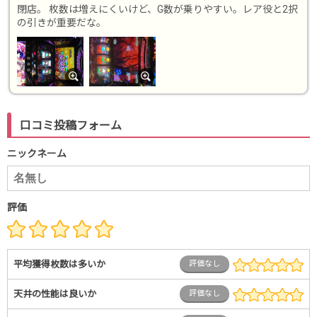
閉店。 枚数は増えにくいけど、G数が乗りやすい。レア役と2択
の引きが重要だな。
口コミ投稿フォーム
ニックネーム
評価
平均獲得枚数は多いか
評価なし
天井の性能は良いか
評価なし