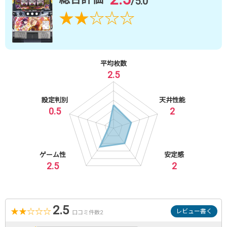
/5.0
★
★
☆
☆
☆
平均枚数
2.5
設定判別
天井性能
0.5
2
ゲーム性
安定感
2.5
2
2.5
★
★
☆
☆
☆
レビュー書く
口コミ件数2