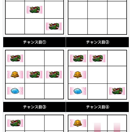
チャンス目①
チャンス目②
チャンス目③
チャンス目④