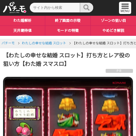
わた婚解析
終了画面の示唆
ゾーンの狙い目
天井期待値
モードの特徴
やめどき解説
朝一リセット恩恵
AT夢幻ラッシュ
異形ポイント
ミニキャラの示唆
引き戻しゾーン
CZ異形バトル
設定示唆・判別
天国モード
開花の刻
パチーモ
わたしの幸せな結婚 スロット
【わたしの幸せな結婚 スロット】打ち方
【わたしの幸せな結婚 スロット】打ち方とレア役の
狙い方【わた婚 スマスロ】
PR