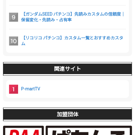
【ガンダムSEED パチンコ】先読みカスタムの信頼度｜
保留変化・先読み・占有率
【リコリコ パチンコ】カスタム一覧とおすすめカスタ
ム
関連サイト
P-martTV
加盟団体