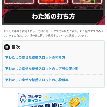
わたしの幸せな結婚スロットの打ち方とレア役の種類をご紹介。わた婚スマスロのペ
ナルティの有無、レア役の停止形、小役確率についても記載しています。
目次
▼わたしの幸せな結婚スロットの打ち方
▼わたしの幸せな結婚スロットのレア役の停止形
▼わたしの幸せな結婚スロットの小役確率