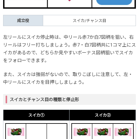
成立役
スイカ/チャンス目
左リールにスイカ停止時は、中リール赤7か白7図柄を狙い、右
リールはフリー打ちしましょう。赤7・白7図柄共に1コマ上にス
イカがあるので、どちらか見やすいボーナス図柄狙いでスイカ
をフォローできます。
また、スイカは強弱がないので、取りこぼしに注意して、左・
中リールにスイカを目押ししましょう。
スイカとチャンス目の種類と停止形
スイカ①
スイカ②