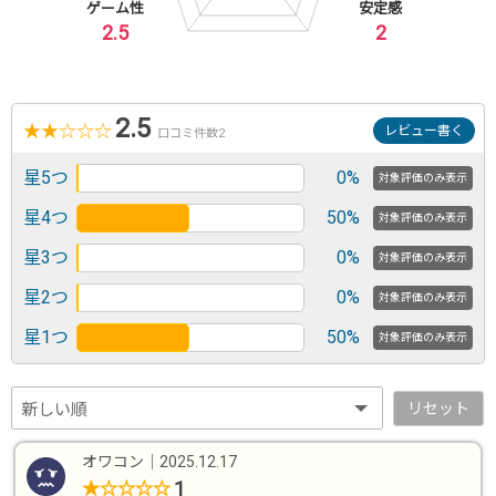
ゲーム性
安定感
2.5
2
2.5
★
★
☆
☆
☆
レビュー書く
口コミ件数2
星5つ
0%
対象評価のみ表示
星4つ
50%
対象評価のみ表示
星3つ
0%
対象評価のみ表示
星2つ
0%
対象評価のみ表示
星1つ
50%
対象評価のみ表示
リセット
オワコン
｜
2025.12.17
1
★
☆
☆
☆
☆