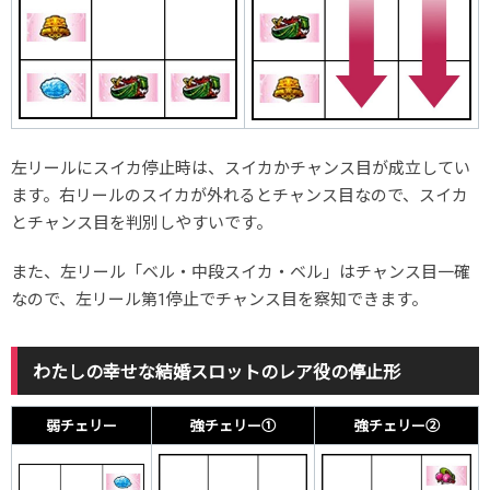
左リールにスイカ
停止時は、スイカかチャンス目が成立してい
ます。右リールのスイカが外れるとチャンス目なので、スイカ
とチャンス目を判別しやすいです。
また、左リール「ベル・中段スイカ・ベル」はチャンス目一確
なので、左リール第1停止でチャンス目を察知できます。
わたしの幸せな結婚スロットのレア役の停止形
弱チェリー
強チェリー①
強チェリー②