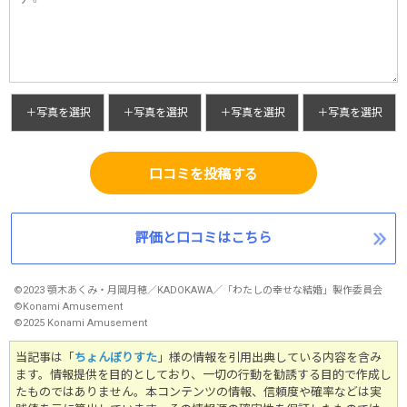
＋写真を選択
＋写真を選択
＋写真を選択
＋写真を選択
口コミを投稿する
評価と口コミはこちら
©2023 顎木あくみ・月岡月穂／KADOKAWA／「わたしの幸せな結婚」製作委員会
©Konami Amusement
©2025 Konami Amusement
当記事は「
ちょんぼりすた
」様の情報を引用出典している内容を含み
ます。情報提供を目的としており、一切の行動を勧誘する目的で作成し
たものではありません。
本コンテンツの情報、信頼度や確率などは実