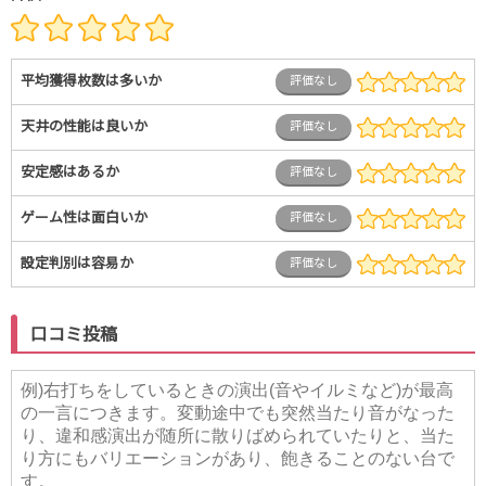
平均獲得枚数は多いか
評価なし
天井の性能は良いか
評価なし
安定感はあるか
評価なし
ゲーム性は面白いか
評価なし
設定判別は容易か
評価なし
口コミ投稿