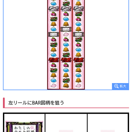
左リールにBAR図柄を狙う